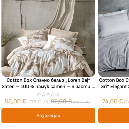
и
п
а
л
н
о
б
е
л
ь
о
Cotton Box Спално бельо „Loren Bej“
Cotton Box С
Saten – 100% памук сатен – 6 части –
Gri“ Elegant
за спалня
сатен –
88,00
€
74,00
€
92,00
€
(172.11 лв.)
(1
(179.94 лв.)
Разгледай