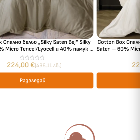
 Спално бельо „Silky Saten Bej“ Silky
Cotton Box Спално
% Micro Tencel/Lyocell и 40% памук –
Saten – 60% Micr
✓
00TC – 6 части – за спалня
300TC –
ози
224,00
€
22
(438.11 лв.)
Разгледай