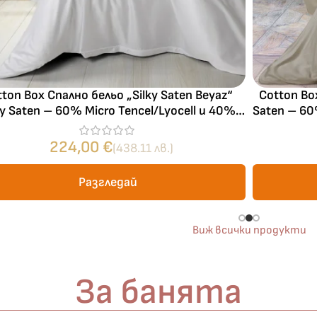
Хавлиени кърпи – Комплект 2 части – 100% памук
0 €
19,00 €
ton Box Спално бельо „Silky Saten Beyaz“
Cotton Box
ky Saten – 60% Micro Tencel/Lyocell и 40%
Saten – 60
Бяло и
Светлосиво и
памук – 300TC – 6 части – за спалня
3
Екрю и Бежово
Пепел от Р
бесносиньо
Антрацит
224,00
€
(438.11 лв.)
Разгледай
Виж всички продукти
За банята