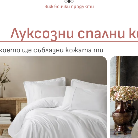
Виж всички продукти
Луксозни спални 
 което ще съблазни кожата ти
Късметът избра Вас!
🎁
✦
✦
✦
✦