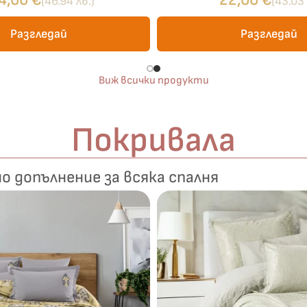
4,00
€
22,00
€
(46.94 лв.)
(43.03 
Разгледай
Разгледай
Виж всички продукти
Покривала
о допълнение за всяка спалня