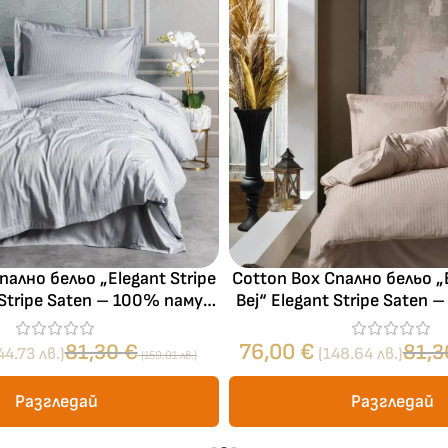
п
а
м
у
к
пално бельо „Elegant Stripe
Cotton Box Спално бельо „E
 Stripe Saten – 100% памук
Bej“ Elegant Stripe Saten
 4 части – за спалня
сатен – 4 части – з
76,00
€
81,30
€
81,
44.73 лв.)
(148.64 лв.)
(159.01 лв.)
Разгледай
Разгледай