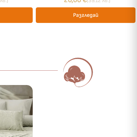
20,00
€
лв.)
(39.12 лв.)
Разгледай