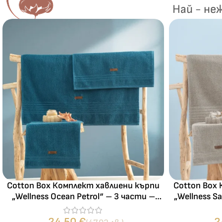
Най - не
Cotton Box Комплект хавлиени кърпи
Cotton Box
„Wellness Ocean Petrol“ – 3 части –
„Wellness S
100% памук