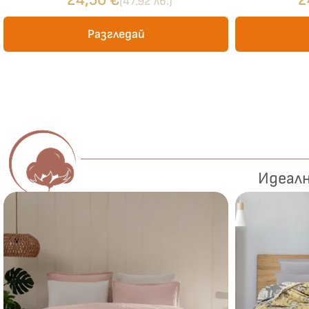
24,50
€
2
(47.92 лв.)
Разгледай
Идеалн