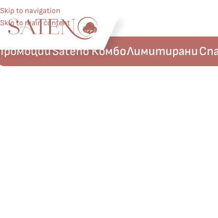
Skip to navigation
Skip to main content
Промоции
Sateno Комбо
Лимитирани
Спа