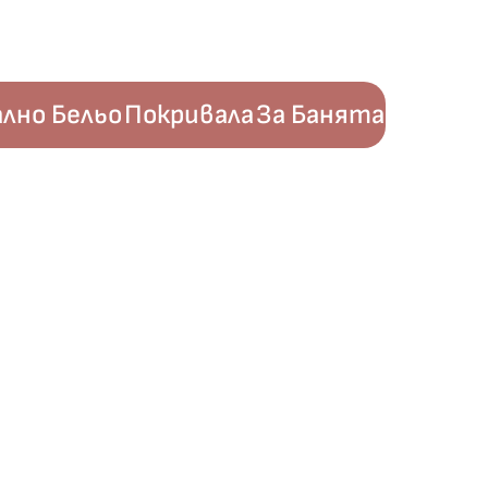
лно Бельо
Покривала
За Банята