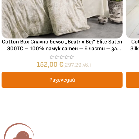
Cotton Box Спално бельо „Beatrix Bej“ Elite Saten
Cot
300TC – 100% памук сатен – 6 части – за
Sil
спалня
Не
152,00
€
(297.29 лв.)
Разгледай