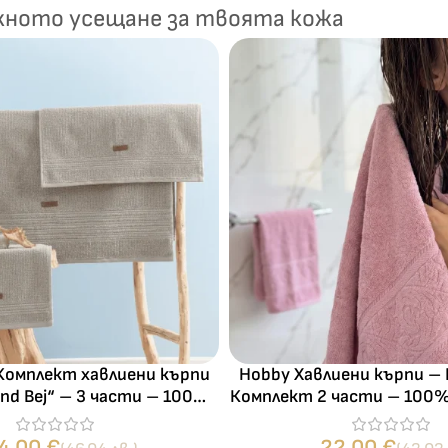
жното усещане за твоята кожа
 Комплект хавлиени кърпи
Hobby Хавлиени кърпи – 
and Bej“ – 3 части – 100%
Комплект 2 части – 100%
памук
г/м²