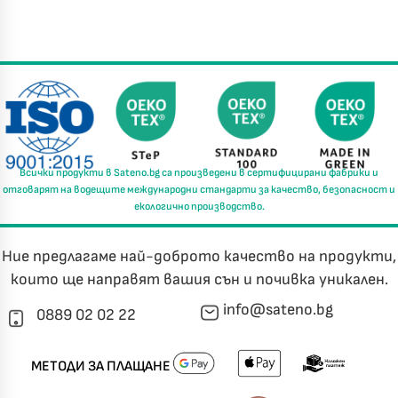
✦
✦
✦
✦
Хавлиени кърпи – Комплект 2 части – 100% памук
0 €
19,00 €
Бяло и Небесносиньо
Екрю и Бежово
Всички продукти в
Sateno.bg
са произведени в
сертифицирани фабрики
и
отговарят на водещите международни стандарти за
качество, безопасност и
✓
Светлосиво и Антрацит
Пепел от Рози
екологично производство.
Ние предлагаме най-доброто качество на продукти,
които ще направят вашия сън и почивка уникален.
info@sateno.bg
0889 02 02 22
МЕТОДИ ЗА ПЛАЩАНЕ