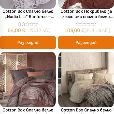
Cotton Box Спално бельо
Cotton Box Покривало за
„Nadia Lila“ Ranforce –
легло със спално бельо
100% памук ранфорс – 5
„Rolf Tarçın“ Limi – 100%
части – за спалня с два
памук ранфорс – 7 части
64,00
€
(125.17 лв.)
109,00
€
(213.19 лв.)
плика
Разгледай
Разгледай
Cotton Box Спално бельо
Cotton Box Спално бельо