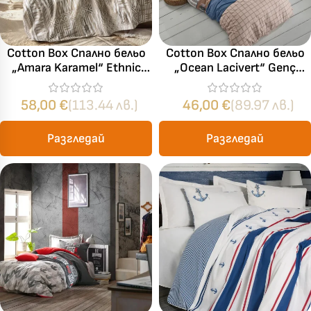
Cotton Box Спално бельо
Cotton Box Спално бельо
„Amara Karamel“ Ethnic
„Ocean Lacivert“ Genç
Ranforce – 100% памук –
Odası Ranforce – 100%
4 части – за спалня
памук – 3 части – за
58,00
€
(113.44 лв.)
46,00
€
(89.97 лв.)
единично легло
Разгледай
Разгледай