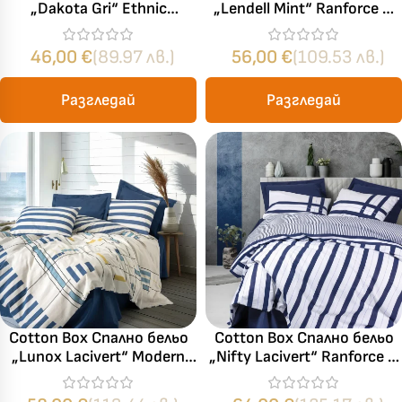
„Dakota Gri“ Ethnic
„Lendell Mint“ Ranforce –
Ranforce – 100% памук –
100% памук – 4 части –
3 части – за единично
за спалня
46,00
€
(89.97 лв.)
56,00
€
(109.53 лв.)
легло
Разгледай
Разгледай
Cotton Box Спално бельо
Cotton Box Спално бельо
„Lunox Lacivert“ Modern
„Nifty Lacivert“ Ranforce –
Ранфорс – 100% памук –
100% памук ранфорс – 5
4 части – за спалня
части – за спалня с два