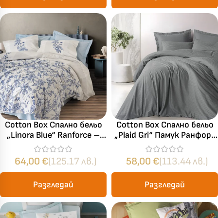
Cotton Box Спално бельо
Cotton Box Спално бельо
„Linora Blue“ Ranforce –
„Plaid Gri“ Памук Ранфорс
100% памук ранфорс – 5
– 100% памук – 4 части
части – за спалня с два
– за спалня
64,00
€
(125.17 лв.)
58,00
€
(113.44 лв.)
плика
Разгледай
Разгледай