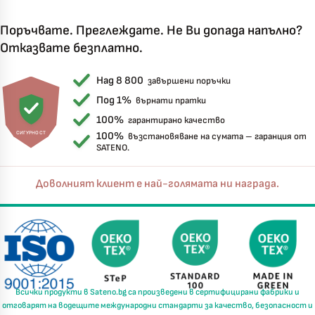
Поръчвате. Преглеждате. Не Ви допада напълно?
Отказвате безплатно.
Над 8 800
завършени поръчки
Под 1%
върнати пратки
100%
гарантирано качество
СИГУРНОСТ
100%
възстановяване на сумата – гаранция от
SATENO.
Доволният клиент е най-голямата ни награда.
Всички продукти в
Sateno.bg
са произведени в
сертифицирани фабрики
и
отговарят на водещите международни стандарти за
качество, безопасност и