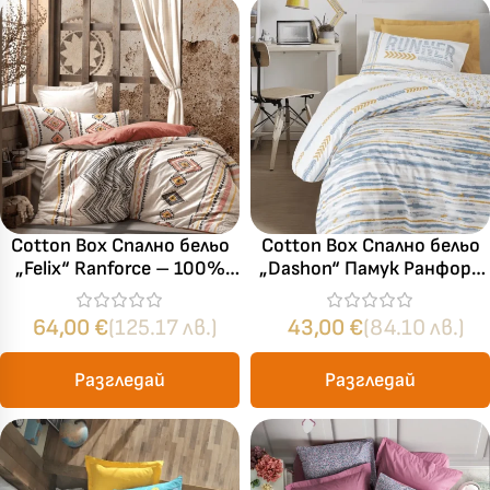
Cotton Box Спално бельо
Cotton Box Спално бельо
„Felix“ Ranforce – 100%
„Dashon“ Памук Ранфорс
памук ранфорс – 5 части
– 100% памук – 3 части
– за спалня с два плика
– за единично легло
64,00
€
(125.17 лв.)
43,00
€
(84.10 лв.)
Разгледай
Разгледай