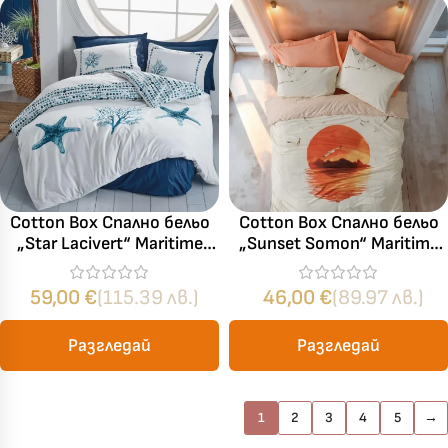
Cotton Box Спално бельо
Cotton Box Спално бельо
„Star Lacivert“ Maritime
„Sunset Somon“ Maritime
Ranforce – 100% памук –
Ranforce – 100% памук –
4 части – за спалня
3 части – за единично
59,00
€
(115.39 лв.)
46,00
€
(89.97 лв.)
легло
Разгледай
Разгледай
1
2
3
4
5
→