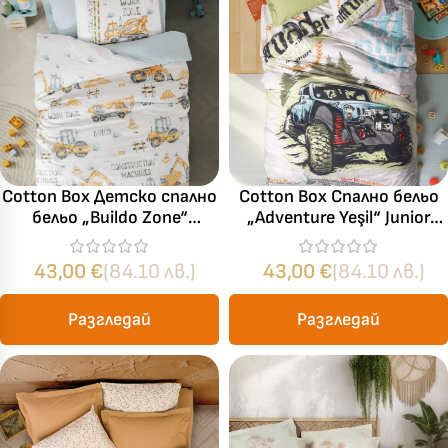
Cotton Box Детско спално
Cotton Box Спално бельо
бельо „Buildo Zone“
„Adventure Yeşil“ Junior
Ranforce – 100% памук
Ranforce – 100% памук
ранфорс – 3 части – за
ранфорс – 3 части – за
43,00
€
(84.10 лв.)
43,00
€
(84.10 лв.)
единично легло
единично легло
Разгледай
Разгледай