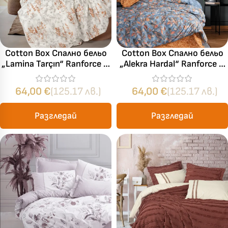
Cotton Box Спално бельо
Cotton Box Спално бельо
„Lamina Tarçın“ Ranforce –
„Alekra Hardal“ Ranforce –
100% памук ранфорс – 5
100% памук ранфорс – 5
части – за спалня с два
части – за спалня с два
64,00
€
(125.17 лв.)
64,00
€
(125.17 лв.)
плика
плика
Разгледай
Разгледай