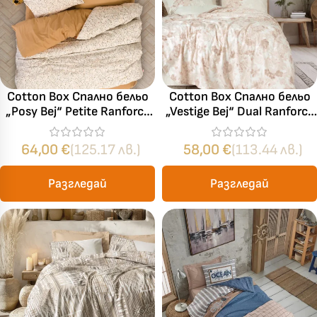
Cotton Box Спално бельо
Cotton Box Спално бельо
„Posy Bej“ Petite Ranforce
„Vestige Bej“ Dual Ranforce
– 100% памук ранфорс –
– 100% памук – 4 части
5 части – за спалня с два
– за спалня
64,00
€
(125.17 лв.)
58,00
€
(113.44 лв.)
плика
Разгледай
Разгледай