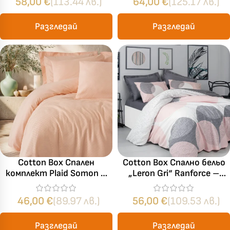
58,00
€
(113.44 лв.)
64,00
€
(125.17 лв.)
плика
Разгледай
Разгледай
Cotton Box Спален
Cotton Box Спално бельо
комплект Plaid Somon –
„Leron Gri“ Ranforce –
Ранфорс, 3 части за
100% памук – 4 части –
единично легло
за спалня
46,00
€
(89.97 лв.)
56,00
€
(109.53 лв.)
Разгледай
Разгледай