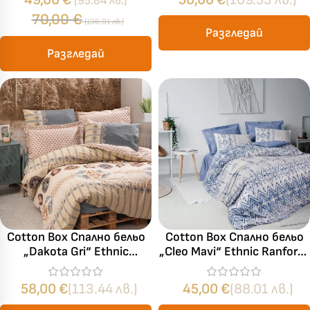
(95.84 лв.)
70,00
€
(136.91 лв.)
Разгледай
Разгледай
Cotton Box Спално бельо
Cotton Box Спално бельо
„Dakota Gri“ Ethnic
„Cleo Mavi“ Ethnic Ranforce
Ranforce – 100% памук –
– 100% памук – 3 части
4 части – за спалня
– за единично легло
58,00
€
(113.44 лв.)
45,00
€
(88.01 лв.)