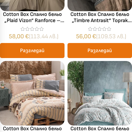
Cotton Box Спално бельо
Cotton Box Спално бельо
„Plaid Vizon“ Ranforce –
„Timbre Antrasit“ Toprak
100% памук ранфорс – 4
Ranforce – 100% памук –
части – за спалня
4 части – за спалня
58,00
€
(113.44 лв.)
56,00
€
(109.53 лв.)
Разгледай
Разгледай
Cotton Box Спално бельо
Cotton Box Спално бельо