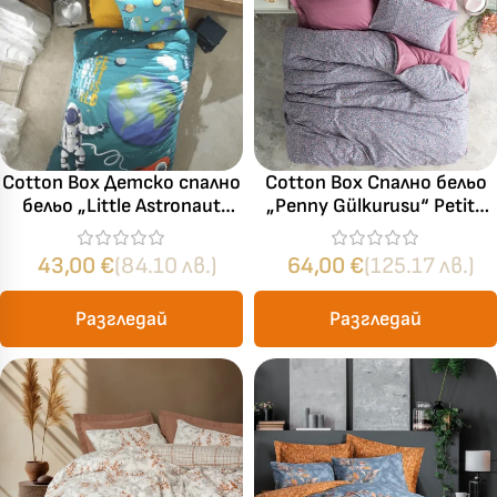
Cotton Box Детско спално
Cotton Box Спално бельо
бельо „Little Astronaut
„Penny Gülkurusu“ Petite
Turkuaz“ Ranforce – 100%
Ranforce – 100% памук
памук ранфорс – 3 части
ранфорс – 5 части – за
43,00
€
(84.10 лв.)
64,00
€
(125.17 лв.)
– за единично легло
спалня с два плика
Разгледай
Разгледай