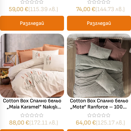
4 части – за спалня
за спалня
59,00
€
(115.39 лв.)
74,00
€
(144.73 лв.)
Разгледай
Разгледай
Cotton Box Спално бельо
Cotton Box Спално бельо
„Maia Karamel“ Nakışlı
„Mote“ Ranforce – 100%
Ranforce – 100% памук
памук ранфорс – 5 части
ранфорс – 6 части – за
– за спалня с два плика
88,00
€
(172.11 лв.)
64,00
€
(125.17 лв.)
спалня