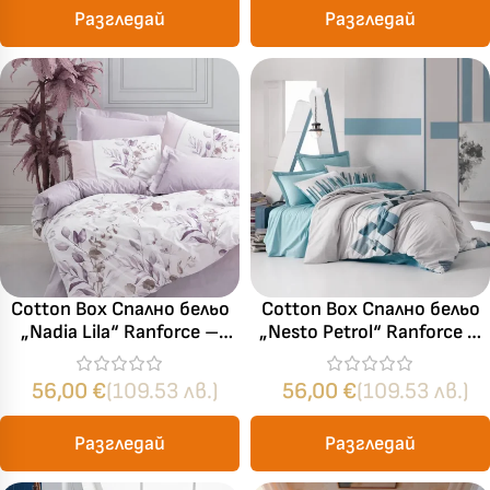
Разгледай
Разгледай
Cotton Box Спално бельо
Cotton Box Спално бельо
„Nadia Lila“ Ranforce –
„Nesto Petrol“ Ranforce –
100% памук – 4 части –
100% памук – 4 части –
за спалня
за спалня
56,00
€
(109.53 лв.)
56,00
€
(109.53 лв.)
Разгледай
Разгледай