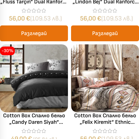
„Fluss Tarçın“ Dual Ranforce
„Lindon Bej“ Dual Ranforce
– 100% памук – 4 части
– 100% памук – 4 части
– за спалня
– за спалня
56,00
€
(109.53 лв.)
56,00
€
(109.53 лв.)
Разгледай
Разгледай
-30%
Cotton Box Спално бельо
Cotton Box Спално бельо
„Candy Daren Siyah“
„Felix Kiremit“ Ethnic
Ranforce – 100% памук –
Ranforce – 100% памук –
4 части – за спалня
4 части – за спалня
49,00
€
56,00
€
(109.53 лв.)