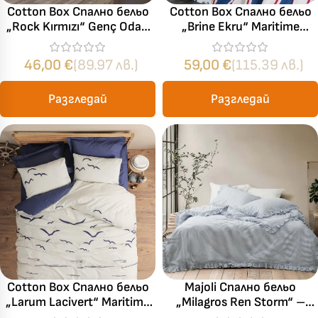
Cotton Box Спално бельо
Cotton Box Спално бельо
„Rock Kırmızı“ Genç Odası
„Brine Ekru“ Maritime
Ranforce – 100% памук –
Ranforce – 100% памук –
3 части – за единично
4 части – за спалня
46,00
€
(89.97 лв.)
59,00
€
(115.39 лв.)
легло
Разгледай
Разгледай
Cotton Box Спално бельо
Majoli Спално бельо
„Larum Lacivert“ Maritime
„Milagros Ren Storm“ –
Ranforce – 100% памук –
100% памук – 4 части –