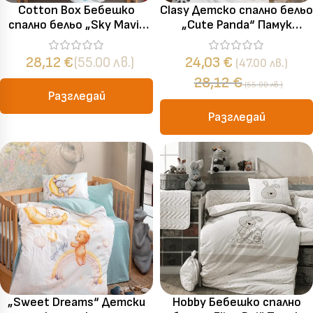
Cotton Box Бебешко
Clasy Детско спално бельо
спално бельо „Sky Mavi“
„Cute Panda“ Памук
Bebek Ranforce – 100%
Ранфорс – 4 части – за
памук – 4 части – за
детско легло
28,12
€
(55.00 лв.)
24,03
€
(47.00 лв.)
бебешко легло
28,12
€
(55.00 лв.)
Разгледай
Разгледай
„Sweet Dreams“ Детски
Hobby Бебешко спално