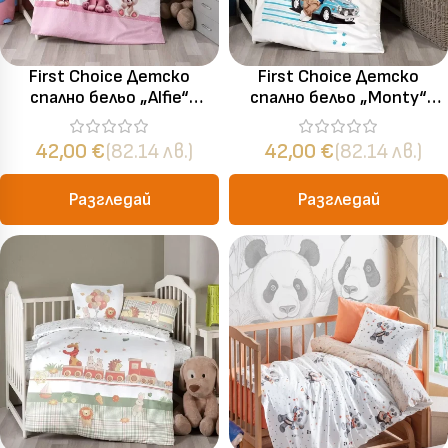
First Choice Детско
First Choice Детско
спално бельо „Alfie“
спално бельо „Monty“
Бамбук Сатен – 100%
Бамбук Сатен – 100%
бамбук – 4 части – за
бамбук – 4 части – за
42,00
€
(82.14 лв.)
42,00
€
(82.14 лв.)
бебешко легло
бебешко легло
Разгледай
Разгледай