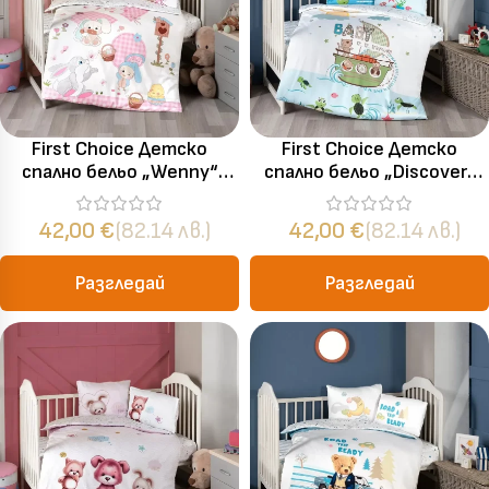
First Choice Детско
First Choice Детско
спално бельо „Wenny“
спално бельо „Discover“
Бамбук Сатен – 100%
Бамбук Сатен – 100%
бамбук – 4 части – за
бамбук – 4 части – за
42,00
€
(82.14 лв.)
42,00
€
(82.14 лв.)
бебешко легло
бебешко легло
Разгледай
Разгледай