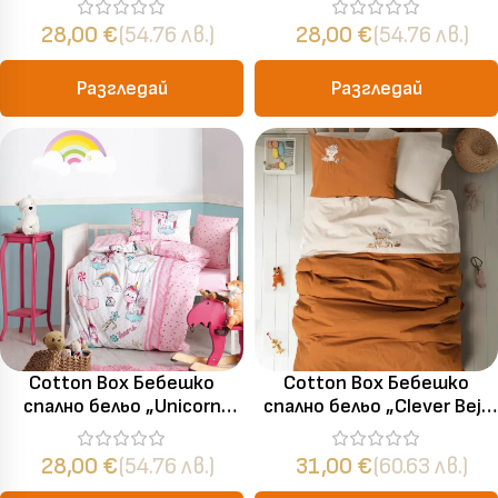
ранфорс
части – за бебешко легло
28,00
€
(54.76 лв.)
28,00
€
(54.76 лв.)
Разгледай
Разгледай
Cotton Box Бебешко
Cotton Box Бебешко
спално бельо „Unicorn
спално бельо „Clever Bej“
Pembe“ Bebek Ranforce –
Памук Ранфорс – 4 части
100% памук – 4 части –
– за бебешко легло
28,00
€
(54.76 лв.)
31,00
€
(60.63 лв.)
за бебешко легло