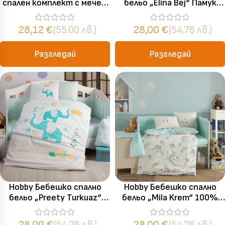
спален комплект с мече и
бельо „Elina Bej“ Памук
зайче – Памук Ранфорс – 4
Поплин – 4 части – за
части – за детско легло
бебешко легло
28,12
€
(55.00 лв.)
28,00
€
(54.76 лв.)
Разгледай
Разгледай
Hobby Бебешко спално
Hobby Бебешко спално
бельо „Preety Turkuaz“
бельо „Mila Krem“ 100%
Памук Поплин – 4 части –
памук – 4 части – за
за бебешко легло
бебешко легло
28,00
€
(54.76 лв.)
28,00
€
(54.76 лв.)