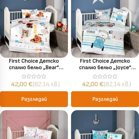
First Choice Детско
First Choice Детско
спално бельо „Bear“
спално бельо „Joyce“
Бамбук Сатен – 100%
Бамбук Сатен – 100%
бамбук – 4 части – за
бамбук – 4 части – за
42,00
€
(82.14 лв.)
42,00
€
(82.14 лв.)
бебешко легло
бебешко легло
Разгледай
Разгледай