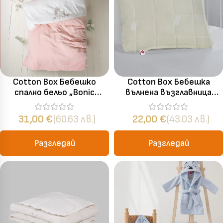
Cotton Box Бебешко
Cotton Box Бебешка
спално бельо „Bonic
вълнена възглавница
Beyaz“ Памук Ранфорс – 4
Woolmark – 35×45 см
части – за бебешко легло
31,00
€
(60.63 лв.)
22,00
€
(43.03 лв.)
Разгледай
Разгледай