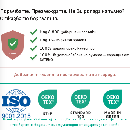
Поръчвате. Преглеждате. Не Ви допада напълно?
Отказвате безплатно.
Над 8 800
завършени поръчки
Под 1%
върнати пратки
100%
гарантирано качество
СИГУРНОСТ
100%
възстановяване на сумата – гаранция от
SATENO.
Доволният клиент е най-голямата ни награда.
Всички продукти в
Sateno.bg
са произведени в
сертифицирани фабрики
и
отговарят на водещите международни стандарти за
качество,