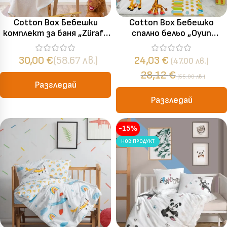
Cotton Box Бебешки
Cotton Box Бебешко
комплект за баня „Zürafa
спално бельо „Oyun
Krem“ 100% памук – 3
Bahçesi“ Bebek Ranforce –
части
100% памук – 4 части –
30,00
€
(58.67 лв.)
24,03
€
(47.00 лв.)
за бебешко легло
28,12
€
(55.00 лв.)
Разгледай
Разгледай
-15%
НОВ ПРОДУКТ