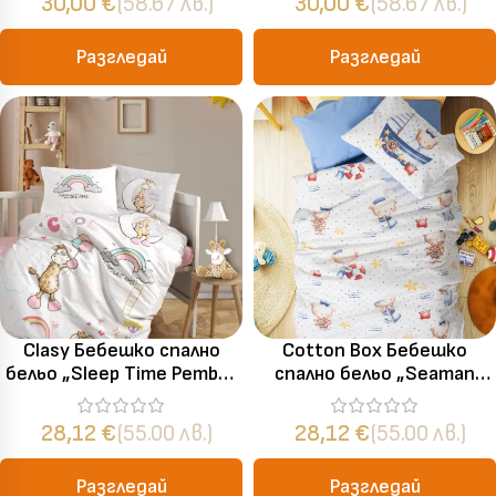
30,00
€
(58.67 лв.)
30,00
€
(58.67 лв.)
за баня „Unicorn Pembe“ –
3 части – розов
Разгледай
Разгледай
Clasy Бебешко спално
Cotton Box Бебешко
бельо „Sleep Time Pembe“
спално бельо „Seaman
– 100% памук – 4 части –
Mavi“ Ranforce – 100%
за бебешко легло
памук ранфорс – 4 части
28,12
€
(55.00 лв.)
28,12
€
(55.00 лв.)
– за бебешко легло
Разгледай
Разгледай