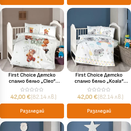
First Choice Детско
First Choice Детско
спално бельо „Cleo“
спално бельо „Koala“
Бамбук Сатен – 100%
Бамбук Сатен – 100%
бамбук – 4 части – за
бамбук – 4 части – за
42,00
€
(82.14 лв.)
42,00
€
(82.14 лв.)
бебешко легло
бебешко легло
Разгледай
Разгледай