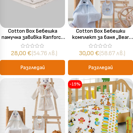
Cotton Box Бебешка
Cotton Box Бебешки
памучна завивка Ranforce
комплект за баня „Bear
Krem – 95×145 см
Mavi“ 100% памук – 3
части
28,00
€
(54.76 лв.)
30,00
€
(58.67 лв.)
Разгледай
Разгледай
-15%