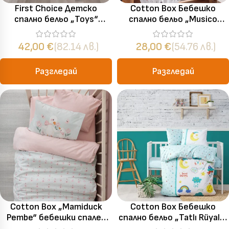
First Choice Детско
Cotton Box Бебешко
спално бельо „Toys“
спално бельо „Musico
Бамбук Сатен – 100%
Oranj“ Bebek Ranforce –
бамбук – 4 части – за
100% памук – 4 части –
42,00
€
(82.14 лв.)
28,00
€
(54.76 лв.)
бебешко легло
за бебешко легло
Разгледай
Разгледай
Cotton Box „Mamiduck
Cotton Box Бебешко
Pembe“ бебешки спален
спално бельо „Tatlı Rüyalar
комплект – 100% памук
Mint“ Памук Ранфорс – 4