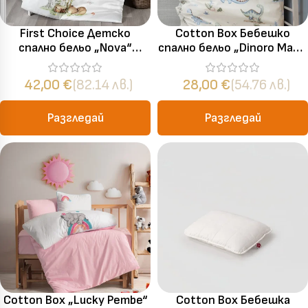
First Choice Детско
Cotton Box Бебешко
спално бельо „Nova“
спално бельо „Dinoro Mavi“
Бамбук Сатен – 100%
Памук Ранфорс – 4 части
бамбук – 4 части – за
– за бебешко легло
42,00
€
(82.14 лв.)
28,00
€
(54.76 лв.)
бебешко легло
Разгледай
Разгледай
Cotton Box „Lucky Pembe“
Cotton Box Бебешка