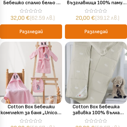
Бебешко спално бельо с
възглавница 100% памук
пънч бродерия – 100%
Капитонирана – 35×45 см
памук ранфорс – 4 части
32,00
€
(62.59 лв.)
20,00
€
(39.12 лв.)
Разгледай
Разгледай
Cotton Box Бебешки
Cotton Box Бебешка
комплект за баня „Unicorn
завивка 100% вълна
Pembe“ 100% памук – 3
Woolmark – 95×145 см
частиБебешки комплект