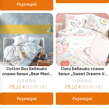
Разгледай
Cotton Box Бебешко
Clasy Бебешко спално
спално бельо „Bear Mavi“
бельо „Sweet Dreams V1
Bebek Ranforce – 100%
Pudra“ Ranforce – 100%
памук – 4 части – за
памук – 4 части – за
28,12
€
(55.00 лв.)
28,12
€
(55.00 лв.)
бебешко легло
бебешко легло
Разгледай
Разгледай