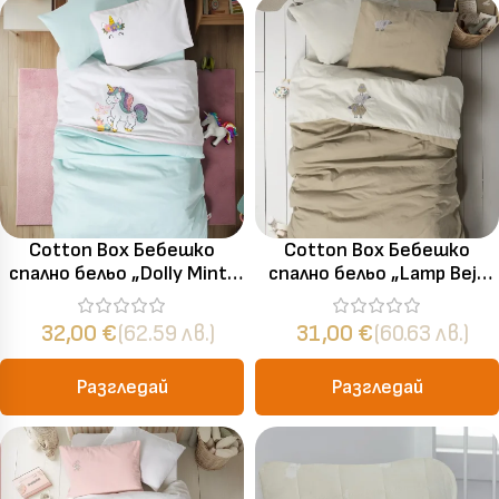
Cotton Box Бебешко
Cotton Box Бебешко
спално бельо „Dolly Mint“
спално бельо „Lamp Bej“
Памук Ранфорс – 4 части
Памук Ранфорс – 4 части
– за бебешко легло
– за бебешко легло
32,00
€
(62.59 лв.)
31,00
€
(60.63 лв.)
Разгледай
Разгледай