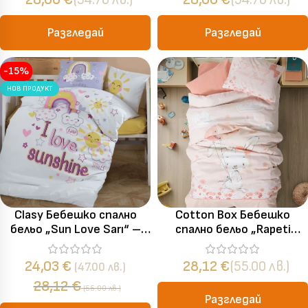
Разгледай
Разгледай
-15%
НОВ ПРОДУКТ
Clasy Бебешко спално
Cotton Box Бебешко
бельо „Sun Love Sarı“ –
спално бельо „Rapeti
100% памук – 4 части –
Somon“ Ranforce – 100%
за бебешко легло
памук ранфорс – 4 части
24,03
€
28,12
€
(55.00 лв.)
(47.00 лв.)
– за бебешко легло
28,12
€
(55.00 лв.)
Разгледай