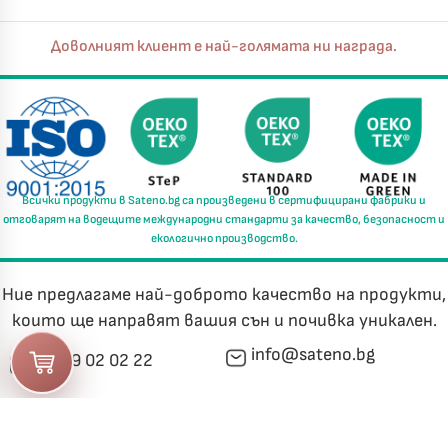
Доволният клиент е най-голямата ни награда.
Всички продукти в
Sateno.bg
са произведени в
сертифицирани фабрики
и
отговарят на водещите международни стандарти за
качество, безопасност и
екологично производство.
Ние предлагаме най-доброто качество на продукти,
които ще направят вашия сън и почивка уникален.
info@sateno.bg
0889 02 02 22
МЕТОДИ ЗА ПЛАЩАНЕ