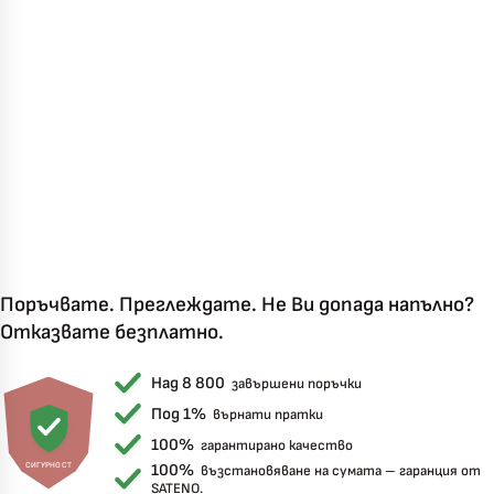
Късметът избра Вас!
🎁
✦
✦
✦
✦
Хавлиени кърпи – Комплект 2 части – 100% памук
0 €
Поръчвате. Преглеждате. Не Ви допада напълно?
19,00 €
Отказвате безплатно.
Бяло и Небесносиньо
Екрю и Бежово
Над 8 800
завършени поръчки
✓
Светлосиво и Антрацит
Пепел от Рози
Под 1%
върнати пратки
100%
гарантирано качество
СИГУРНОСТ
100%
възстановяване на сумата – гаранция от
SATENO.