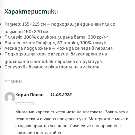
Характеристики
Размер: 155×215
см
– подходящ за единичен плик с
Късметът избра Вас!
🎁
размери
160х220 см
.
Пълнеж: 100% силиконизирана вата, 300 гр/м²
Външен плат: Ранфорс,
57
нишки,
100%
памук
Лесна за поддържане – може да се пере в пералня
✦
Подходяща за хора с алергии, благодарение на
✦
дишащата и антибактериална структура
✦
✦
Осигурява баланс между топлина и лекота
ОТЗИВИ
Хавлиени кърпи – Комплект 2 части – 100% памук
0 €
19,00 €
Кирил Попов
–
11.08.2025
Бяло и Небесносиньо
Екрю и Бежово
Много ми хареса съчетанието на цветовете. Завивката е
✓
лека мека и създава прекрасен уют. Материята е мека и
Светлосиво и Антрацит
Пепел от Рози
създава приятно усещане. Личи си че е направено с
внимание към детайла