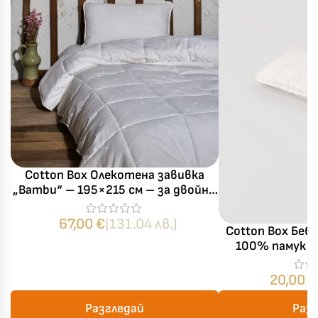
Cotton Box Олекотена завивка
„Bambu“ – 195×215 см – за двойно
легло
67,00
€
(131.04 лв.)
Cotton Box Беб
100% памук 
35×
20,00
€
Разгледай
Раз