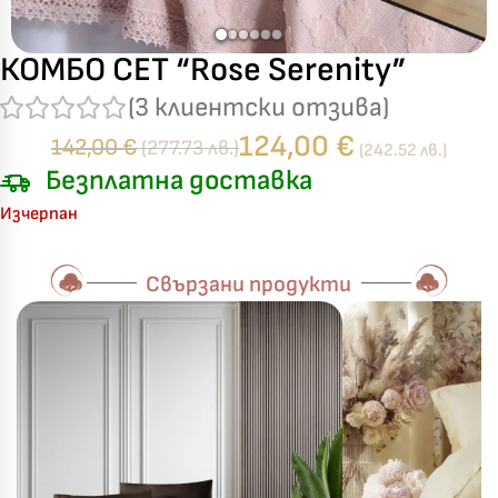
КОМБО СЕТ “Rose Serenity”
(
3
клиентски отзива)
124,00
€
142,00
€
(277.73 лв.)
(242.52 лв.)
Безплатна доставка
Изчерпан
Свързани продукти