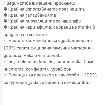
Предимства & Решени проблеми:
⛔ Край на изпотяването през нощта
⛔ Край на запарванията
Късметът избра Вас!
🎁
⛔ Край на пързалящите се чаршафи
⛔ Край на чаршафите, събрани на топка в
средата на леглото
✦
✦
✅ Нашите комплекти са изработени от
✦
✦
100% сертифицирана памучна материя –
дишаща, мека и устойчива.
✅ Без токсични бои. Без синтетика. Само
Хавлиени кърпи – Комплект 2 части – 100% памук
0 €
19,00 €
чистота, комфорт и здрав сън.
✅ Гаранция за произход и качество – 100%
Бяло и Небесносиньо
Екрю и Бежово
сигурност за вас и вашето семейство.
✓
Светлосиво и Антрацит
Пепел от Рози