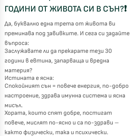
ГОДИНИ ОТ ЖИВОТА СИ В СЪН?
❗
Да, буквално една трета от живота ви
преминава под завивките. И сега си задайте
въпроса:
Заслужавате ли да прекарате тези 30
години в евтина, запарваща и вредна
материя?
Истината е ясна:
Спокойният сън = повече енергия, по-добро
настроение, здрава имунна система и ясна
мисъл.
Хората, които спят добре, постигат
повече, мислят по-ясно и са по-здрави –
както физически, така и психически.