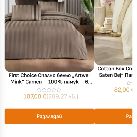
Cotton Box Спал
Saten Bej“ Па
First Choice Спално бельо „Artwel
памук сатен – 4
Mink“ Сатен – 100% памук – 6
части – за спалня
82,00
€
107,00
€
(209.27 лв.)
Разгледай
Раз