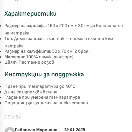
Характеристики
Размер на чаршафа:
160 x 200 см + 30 см за височината
на матрака
Тип:
Долен чаршаф с ластик – приляга плътно към
матрака
Размер на калъфките:
50 x 70 см (2 броя)
Материя:
100% памук (ранфорс)
Цвят:
Пастелно розов
Инструкции за поддръжка
Късметът избра Вас!
🎁
Пране при температура до
40°C
Да не се използва белина
Гладене при умерена температура
✦
✦
Подходящ за сушилня на ниска степен
✦
✦
ОТЗИВИ
Габриела Маринова
–
19.01.2025
Хавлиени кърпи – Комплект 2 части – 100% памук