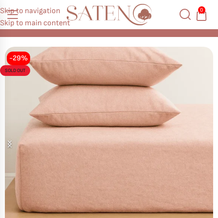
Skip to navigation
0
Skip to main content
Начало
Чаршафи с ластик
Ранфорс
-29%
SOLD OUT