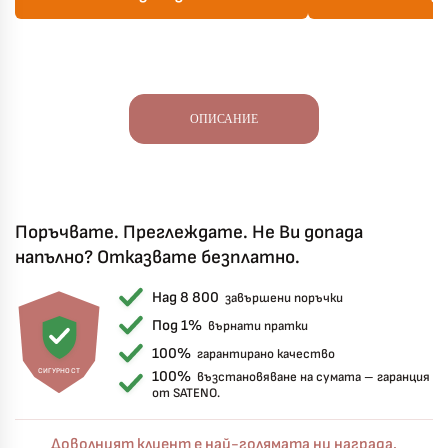
ОПИСАНИЕ
Поръчвате. Преглеждате. Не Ви допада
напълно? Отказвате безплатно.
Над 8 800
завършени поръчки
Под 1%
върнати пратки
100%
гарантирано качество
СИГУРНОСТ
100%
възстановяване на сумата – гаранция
от SATENO.
Доволният клиент е най-голямата ни награда.