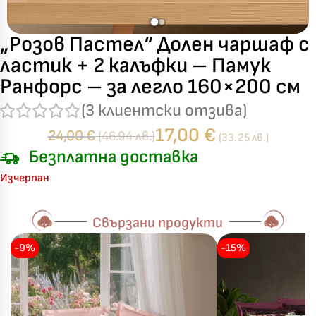
„Розов Пастел“ Долен чаршаф с
ластик + 2 калъфки – Памук
Ранфорс – за легло 160×200 см
(
3
клиентски отзива)
17,00
€
24,00
€
(46.94 лв.)
(33.25 лв.)
Безплатна доставка
Изчерпан
Свързани продукти
-9%
-15%