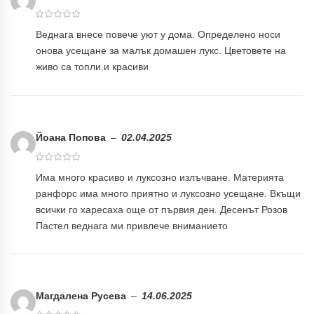
0 €
19,00 €
Веднага внесе повече уют у дома. Определено носи
Бяло и Небесносиньо
Екрю и Бежово
онова усещане за малък домашен лукс. Цветовете на
живо са топли и красиви
✓
Светлосиво и Антрацит
Пепел от Рози
Йоана Попова
–
02.04.2025
Има много красиво и луксозно излъчване. Материята
ранфорс има много приятно и луксозно усещане. Вкъщи
всички го харесаха още от първия ден. Десенът Розов
Пастел веднага ми привлече вниманието
Магдалена Русева
–
14.06.2025