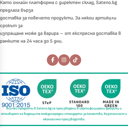
Като онлайн платформа с директен склад, Sateno.bg
предлага бърза
доставка за повечето продукти. За някои артикули
срокът за
изпращане може да варира – от експресна доставка в
рамките на 24 часа до 5 дни.
Последвайте ни
Всички продукти в
Sateno.bg
са произведени в
сертифицирани фабрики
и
отговарят на водещите международни стандарти за
качество, безопасност и
екологично производство.