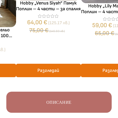
Hobby „Venus Siyah“ Памук
Hobby „Lily M
Поплин – 4 части – за спалня
Поплин – 4 част
с ластик 18
64,00
€
(125.17 лв.)
59,00
€
(1
75,00
€
бельо
(146.69 лв.)
65,00
€
(1
 – 100%
 спалня
в.)
Разгледай
Разгле
ОПИСАНИЕ