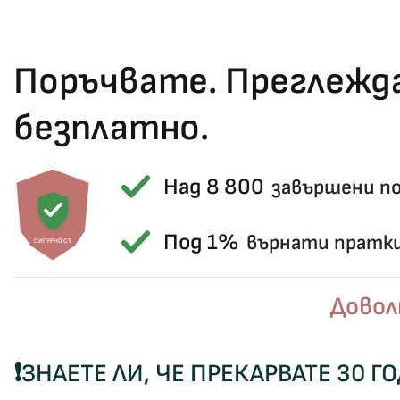
Поръчвате. Преглежда
безплатно.
Над 8 800
завършени п
Под 1%
върнати пратк
СИГУРНОСТ
Довол
❗
ЗНАЕТЕ ЛИ, ЧЕ ПРЕКАРВАТЕ 30 Г