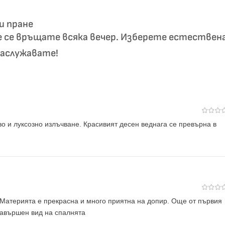
и пране
е се връщате всяка вечер. Изберете естествен
заслужавате!
о и луксозно излъчване. Красивият десен веднага се превърна в
. Материята е прекрасна и много приятна на допир. Още от първия
завършен вид на спалнята