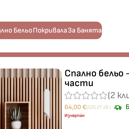
лно Бельо
Покривала
За Банята
 4 части
Спално бельо –
части
(
2
кл
Б
64,00
€
(125.17 лв.)
Изчерпан