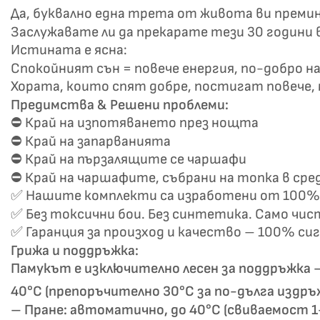
Да, буквално една трета от живота ви премина
Заслужавате ли да прекарате тези 30 години 
Истината е ясна:
Спокойният сън = повече енергия, по-добро на
Хората, които спят добре, постигат повече, м
Предимства & Решени проблеми:
⛔ Край на изпотяването през нощта
⛔ Край на запарванията
Не
⛔ Край на пързалящите се чаршафи
⛔ Край на чаршафите, събрани на топка в сре
✅ Нашите комплекти са изработени от 100% 
✅ Без токсични бои. Без синтетика. Само чис
✅ Гаранция за произход и качество – 100% си
Грижа и поддръжка:
Памукът е изключително лесен за поддръжка –
40°C (препоръчително 30°C за по-дълга издръ
– Пране: автоматично, до 40°C (свиваемост 