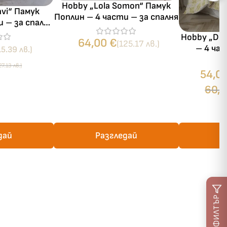
Hobby „Lola Somon“ Памук
avi“ Памук
Поплин – 4 части – за спалня
и – за спалня
0×200 см
Hobby „De
64,00
€
(125.17 лв.)
– 4 час
15.39 лв.)
27.13 лв.)
54,0
60,
дай
Разгледай
Р
ФИЛТЪР