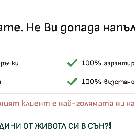
те. Не Ви допада нап
100%
оръчки
гарантир
100%
и
възстанов
Късметът избра Вас!
🎁
ният клиент е най-голямата ни на
✦
✦
ОДИНИ ОТ ЖИВОТА СИ В СЪН?
❗