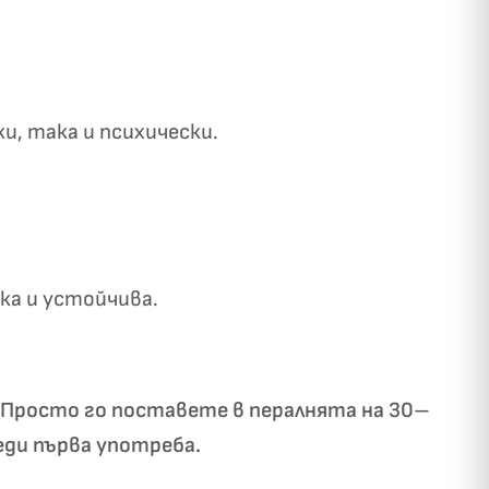
и, така и психически.
✓
ози
а и устойчива.
. Просто го поставете в пералнята на 30–
еди първа употреба.