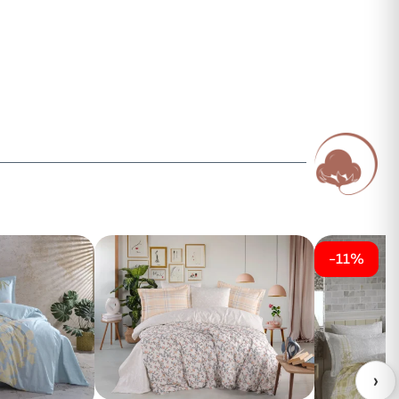
-11%
›