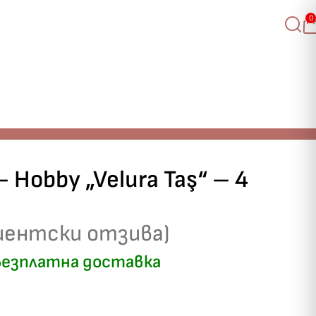
0
 Hobby „Velura Taş“ – 4
иентски отзива)
езплатна доставка