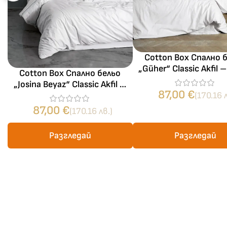
Cotton Box Спално 
„Güher“ Classic Akfil
Cotton Box Спално бельо
памук – 6 части – за
„Josina Beyaz“ Classic Akfil –
87,00
€
100% памук – 6 части – за
(170.16 л
спалня
87,00
€
(170.16 лв.)
Разгледай
Разгледай