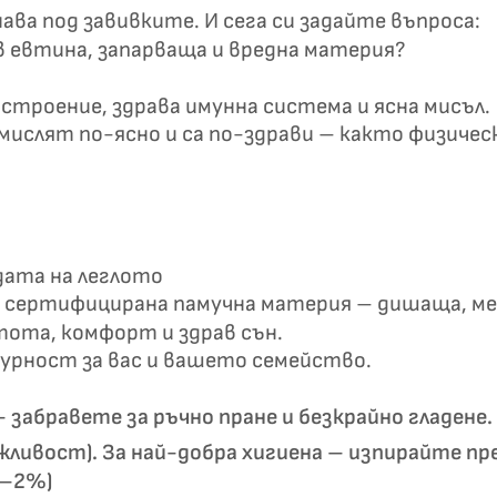
✦
ва под завивките. И сега си задайте въпроса:
✦
в евтина, запарваща и вредна материя?
строение, здрава имунна система и ясна мисъл.
Хавлиени кърпи – Комплект 2 части – 100% памук
0 €
ислят по-ясно и са по-здрави – както физическ
19,00 €
Бяло и
Светлосиво и
Екрю и Бежово
Пепел от Р
бесносиньо
Антрацит
дата на леглото
сертифицирана памучна материя – дишаща, мек
тота, комфорт и здрав сън.
гурност за вас и вашето семейство.
 забравете за ръчно пране и безкрайно гладене
жливост). За най-добра хигиена – изпирайте пр
1–2%)