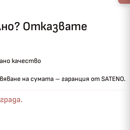
ълно? Отказвате
ано качество
яване на сумата – гаранция от SATENO.
града.