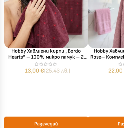
Hobby Хавлиени кърпи „Bordo
Hobby Хавлиен
Hearts“ – 100% микро памук – 2
Rose– Комплек
части
памук –
13,00
€
(25.43 лв.)
22,00
€
Разгледай
Раз