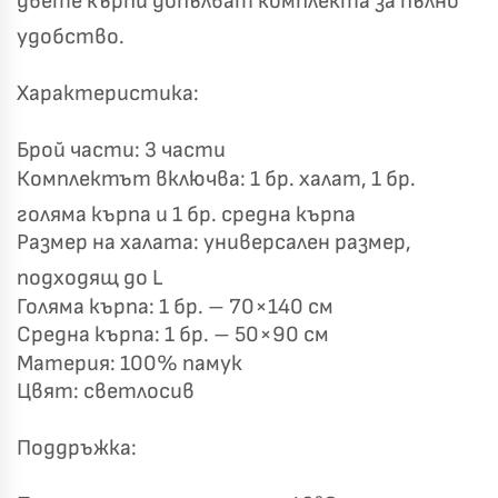
двете кърпи допълват комплекта за пълно
удобство.
Късметът избра Вас!
🎁
Характеристика:
Брой части: 3 части
Комплектът включва: 1 бр. халат, 1 бр.
✦
✦
голяма кърпа и 1 бр. средна кърпа
✦
✦
Размер на халата: универсален размер,
подходящ до L
Хавлиени кърпи – Комплект 2 части – 100% памук
Голяма кърпа: 1 бр. – 70×140 см
0 €
19,00 €
Средна кърпа: 1 бр. – 50×90 см
Материя: 100% памук
Бяло и Небесносиньо
Екрю и Бежово
Цвят: светлосив
✓
Светлосиво и Антрацит
Пепел от Рози
Поддръжка: