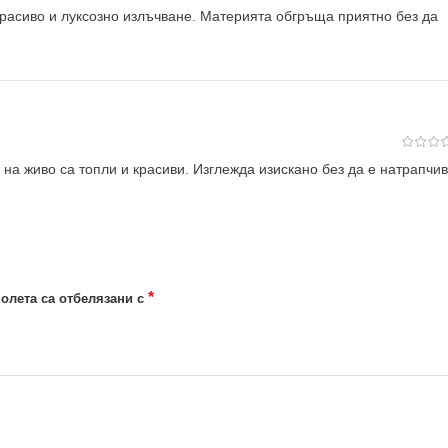
красиво и луксозно излъчване. Материята обгръща приятно без да
а живо са топли и красиви. Изглежда изискано без да е натрапчив
*
олета са отбелязани с