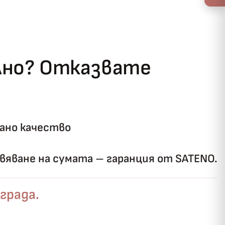
ълно? Отказвате
ано качество
яване на сумата – гаранция от SATENO.
града.