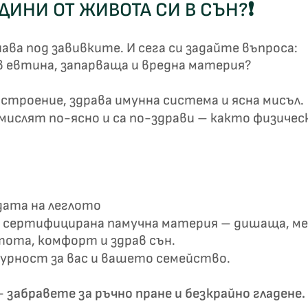
ОДИНИ ОТ ЖИВОТА СИ В СЪН?❗
✦
✦
ва под завивките. И сега си задайте въпроса:
в евтина, запарваща и вредна материя?
Хавлиени кърпи – Комплект 2 части – 100% памук
0 €
19,00 €
строение, здрава имунна система и ясна мисъл.
ислят по-ясно и са по-здрави – както физическ
Бяло и
Светлосиво и
Екрю и Бежово
Пепел от Р
бесносиньо
Антрацит
дата на леглото
сертифицирана памучна материя – дишаща, мек
тота, комфорт и здрав сън.
гурност за вас и вашето семейство.
 забравете за ръчно пране и безкрайно гладене