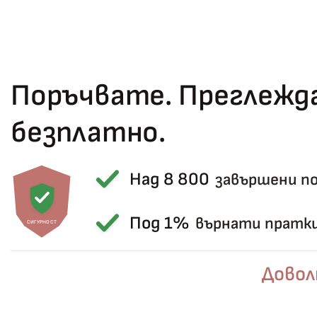
Поръчвате. Преглежда
безплатно.
Над 8 800
завършени п
Под 1%
върнати пратк
СИГУРНОСТ
Довол