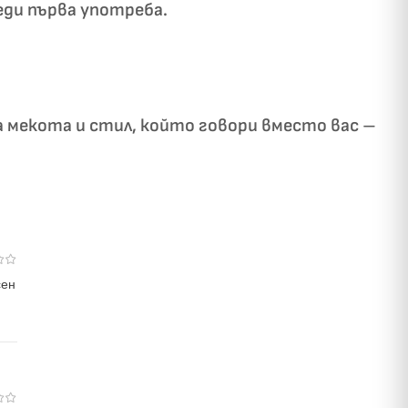
еди първа употреба.
а мекота и стил, който говори вместо вас –
сен