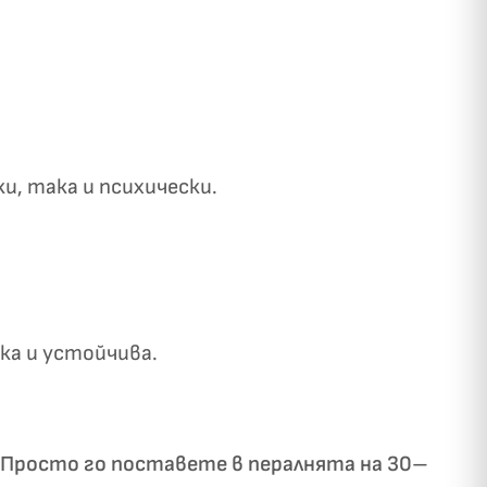
и, така и психически.
✓
ози
а и устойчива.
. Просто го поставете в пералнята на 30–