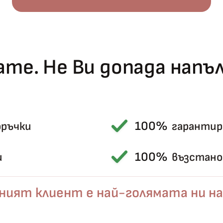
те. Не Ви допада нап
100%
оръчки
гарантир
Късметът избра Вас!
🎁
100%
и
възстанов
ният клиент е най-голямата ни на
✦
✦