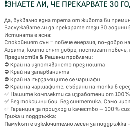
❗ЗНАЕТЕ ЛИ, ЧЕ ПРЕКАРВАТЕ 30 Г
Да, буквално една трета от живота ви премина
Заслужавате ли да прекарате тези 30 години 
Истината е ясна:
Спокойният сън = повече енергия, по-добро на
Хората, които спят добре, постигат повече, м
Предимства & Решени проблеми:
Не
⛔ Край на изпотяването през нощта
⛔ Край на запарванията
⛔ Край на пързалящите се чаршафи
⛔ Край на чаршафите, събрани на топка в сре
✅ Нашите комплекти са изработени от 100% 
✅ Без токсични бои. Без синтетика. Само чис
✅ Гаранция за произход и качество – 100% си
Грижа и поддръжка:
Памукът е изключително лесен за поддръжка –