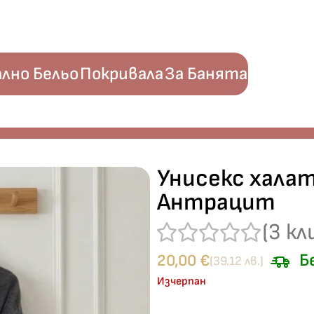
лно Бельо
Покривала
За Банята
памук – Антрацит
Унисекс халат
Антрацит
(
3
кл
Б
20,00
€
(39.12 лв.)
Изчерпан