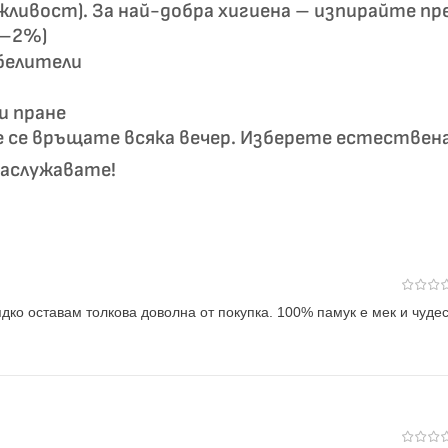
жливост). За най-добра хигиена – изпирайте пр
1–2%)
збелители
и пране
е се връщате всяка вечер. Изберете естествен
заслужавате!
дко оставам толкова доволна от покупка. 100% памук е мек и чуде