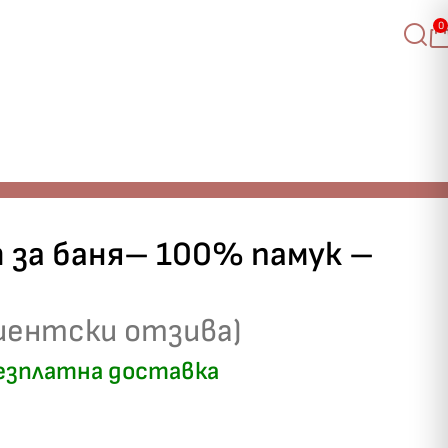
0
 за баня– 100% памук –
иентски отзива)
езплатна доставка