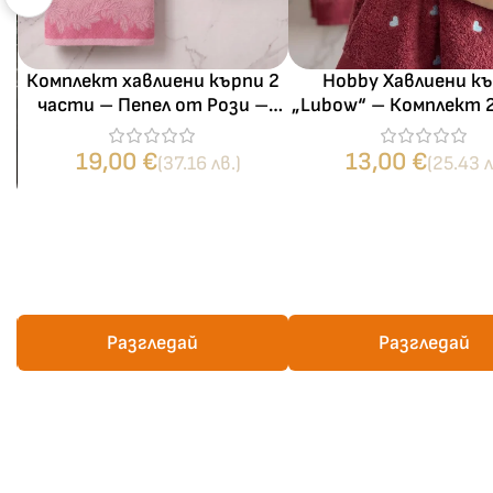
Комплект хавлиени кърпи 2
Hobby Хавлиени к
части – Пепел от Рози –
„Lubow“ – Комплект 
100% памук
– 100% микро памук –
м²
19,00
€
13,00
€
(37.16 лв.)
(25.43 л
–
Разгледай
Разгледай