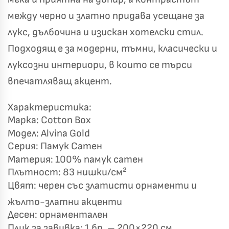
между черно и златно придава усещане за
лукс, дълбочина и изискан хотелски стил.
✦
✦
Подходящ е за модерни, тъмни, класически и
✦
✦
луксозни интериори, в които се търси
впечатляващ акцент.
Хавлиени кърпи – Комплект 2 части – 100% памук
0 €
19,00 €
Характеристика:
Марка: Cotton Box
Бяло и Небесносиньо
Екрю и Бежово
Модел: Alvina Gold
Серия: Памук Сатен
✓
Светлосиво и Антрацит
Пепел от Рози
Материя: 100% памук сатен
Плътност: 83 нишки/см²
Цвят: черен със златисти орнаменти и
жълто-златни акценти
Десен: орнаментален
Плик за завивка: 1 бр. – 200×220 см