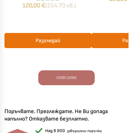
с един плик
120,00
€
(234.70 лв.)
Разгледай
Раз
ОПИСАНИЕ
Поръчвате. Преглеждате. Не Ви допада
напълно? Отказвате безплатно.
Над 8 800
завършени поръчки