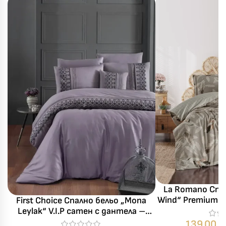
La Romano Спал
Wind“ Premium S
First Choice Спално бельо „Mona
– 300 TC– 6 ч
Leylak“ V.I.P сатен с дантела –
100% памук – 7 части – за спалня
139,00
€