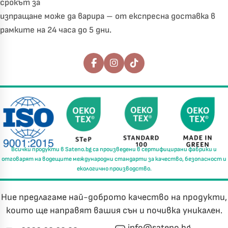
срокът за
изпращане може да варира – от експресна доставка в
рамките на 24 часа до 5 дни.
Последвайте ни
Всички продукти в
Sateno.bg
са произведени в
сертифицирани фабрики
и
отговарят на водещите международни стандарти за
качество, безопасност и
екологично производство.
Ние предлагаме най-доброто качество на продукти,
които ще направят вашия сън и почивка уникален.
info@sateno.bg