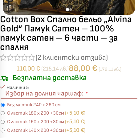
Cotton Box Спално бельо „Alvina
Gold“ Памук Сатен – 100%
памук сатен – 6 части – за
спалня
(
2
клиентски отзива)
88,00
€
110,00
€
(215.14 лв.)
(172.11 лв.)
Безплатна доставка
Налични 5
Избор на долния чаршаф:
*
Без ластик 240 х 260 см
5,10
€
С ластик 180 х 200 +30см
(+
)
5,10
€
С ластик 160 х 200 +30см
(+
)
5,10
€
С ластик 140 х 200 +30см
(+
)