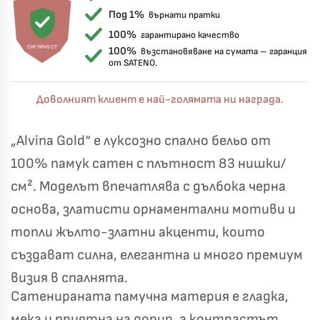
Под 1%
върнати пратки
100%
гарантирано качество
СИГУРНОСТ
100%
възстановяване на сумата – гаранция
от SATENO.
Доволният клиент е най-голямата ни награда.
„Alvina Gold“ е луксозно спално бельо от
100% памук сатен с плътност 83 нишки/
см². Моделът впечатлява с дълбока черна
основа, златисти орнаментални мотиви и
топли жълто-златни акценти, които
създават силна, елегантна и много премиум
визия в спалнята.
Сатенираната памучна материя е гладка,
Късметът избра Вас!
🎁
мека и приятна на допир, а контрастът