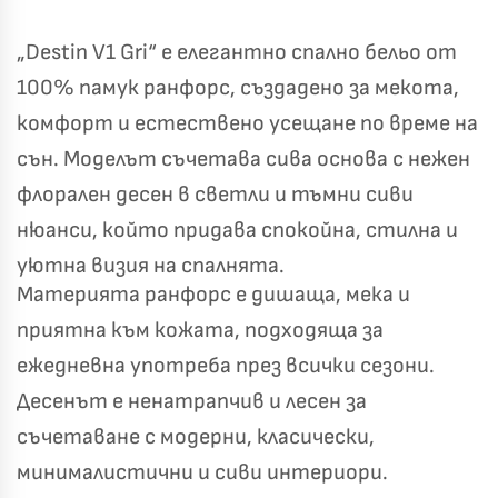
„Destin V1 Gri“ е елегантно спално бельо от
100% памук ранфорс, създадено за мекота,
комфорт и естествено усещане по време на
сън. Моделът съчетава сива основа с нежен
флорален десен в светли и тъмни сиви
нюанси, който придава спокойна, стилна и
уютна визия на спалнята.
Материята ранфорс е дишаща, мека и
приятна към кожата, подходяща за
ежедневна употреба през всички сезони.
Десенът е ненатрапчив и лесен за
съчетаване с модерни, класически,
минималистични и сиви интериори.