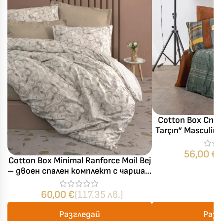
Cotton Box Спа
Tarçın“ Masculi
памук ранфо
56,00
€
Cotton Box Minimal Ranforce Moil Bej
– двоен спален комплект с чаршаф
с ластик
60,00
€
(117.35 лв.)
Разгледай
Раз