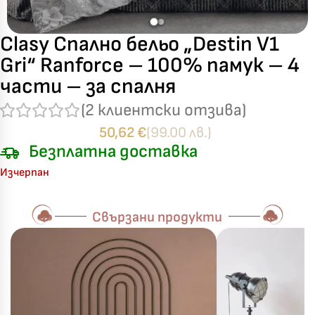
Clasy Спално бельо „Destin V1
Gri“ Ranforce – 100% памук – 4
части – за спалня
(
2
клиентски отзива)
50,62
€
(99.00 лв.)
Безплатна доставка
Изчерпан
Свързани продукти