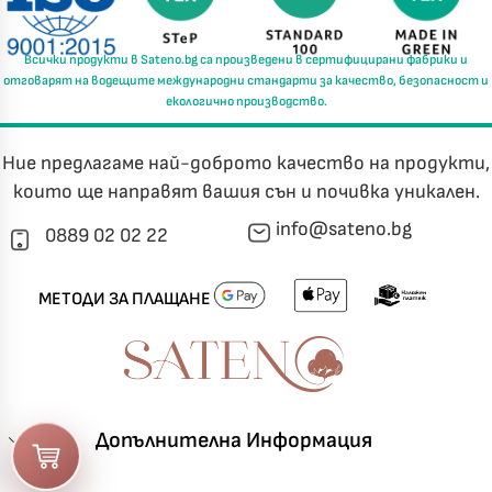
Всички продукти в
Sateno.bg
са произведени в
сертифицирани фабрики
и
отговарят на водещите международни стандарти за
качество, безопасност и
екологично производство.
Ние предлагаме най-доброто качество на продукти,
които ще направят вашия сън и почивка уникален.
info@sateno.bg
0889 02 02 22
МЕТОДИ ЗА ПЛАЩАНЕ
Допълнителна Информация