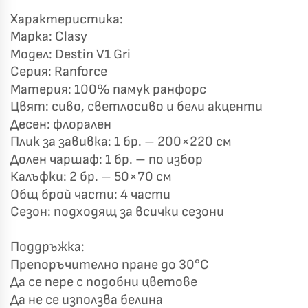
Характеристика:
Марка: Clasy
Модел: Destin V1 Gri
Късметът избра Вас!
🎁
Серия: Ranforce
Материя: 100% памук ранфорс
Цвят: сиво, светлосиво и бели акценти
Десен: флорален
✦
✦
Плик за завивка: 1 бр. – 200×220 см
✦
✦
Долен чаршаф: 1 бр. – по избор
Калъфки: 2 бр. – 50×70 см
Общ брой части: 4 части
Хавлиени кърпи – Комплект 2 части – 100% памук
0 €
Сезон: подходящ за всички сезони
19,00 €
Поддръжка:
Бяло и Небесносиньо
Екрю и Бежово
Препоръчително пране до 30°C
✓
Светлосиво и Антрацит
Пепел от Рози
Да се пере с подобни цветове
Да не се използва белина