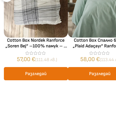
Cotton Box Nordek Ranforce
Cotton Box Спално 
„Soren Bej“ –100% памук – 4
„Plaid Adaçayı“ Ranf
части – за спалня
100% памук ранфор
части – за спал
57,00
€
58,00
€
(111.48 лв.)
(113.44 
Разгледай
Разгледай