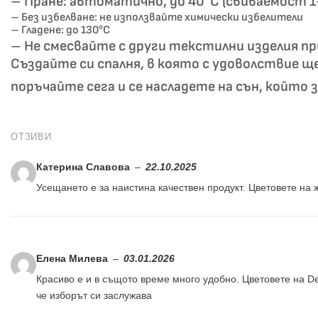
– Пране: автоматично, до 40°C (свиваемост 
– Без избелване: не използвайте химически избелители
– Гладене: до 130°C
– Не смесвайте с други текстилни изделия пр
Създайте си спалня, в която с удоволствие щ
поръчайте сега и се насладете на сън, който
ОТЗИВИ
Катерина Славова
–
22.10.2025
Усещането е за наистина качествен продукт. Цветовете на 
Елена Милева
–
03.01.2026
Красиво е и в същото време много удобно. Цветовете на D
че изборът си заслужава