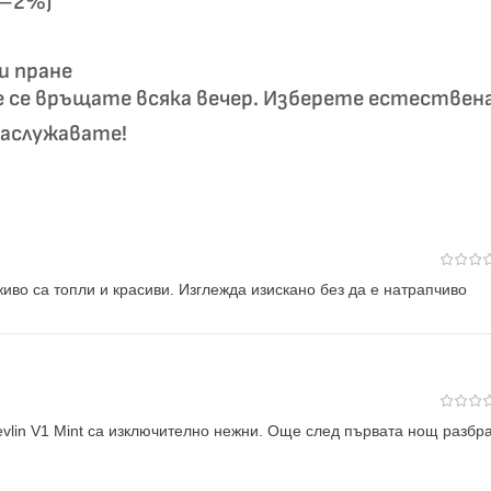
1–2%)
и пране
е се връщате всяка вечер. Изберете естествен
 заслужавате!
живо са топли и красиви. Изглежда изискано без да е натрапчиво
evlin V1 Mint са изключително нежни. Още след първата нощ разбр