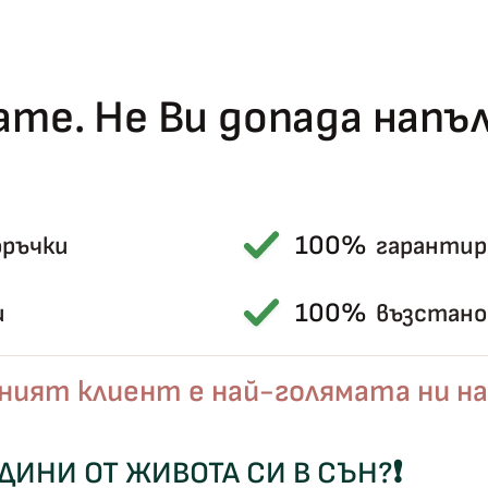
те. Не Ви допада нап
100%
оръчки
гарантир
Късметът избра Вас!
100%
и
възстанов
🎁
ният клиент е най-голямата ни на
✦
✦
ОДИНИ ОТ ЖИВОТА СИ В СЪН?
❗