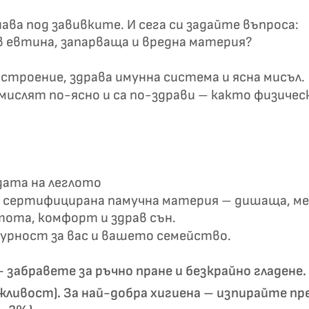
✦
✦
ва под завивките. И сега си задайте въпроса:
в евтина, запарваща и вредна материя?
Хавлиени кърпи – Комплект 2 части – 100% памук
строение, здрава имунна система и ясна мисъл.
0 €
19,00 €
ислят по-ясно и са по-здрави – както физическ
Бяло и
Светлосиво и
Екрю и Бежово
Пепел от Р
бесносиньо
Антрацит
дата на леглото
сертифицирана памучна материя – дишаща, мек
тота, комфорт и здрав сън.
гурност за вас и вашето семейство.
 забравете за ръчно пране и безкрайно гладене
жливост). За най-добра хигиена – изпирайте пр