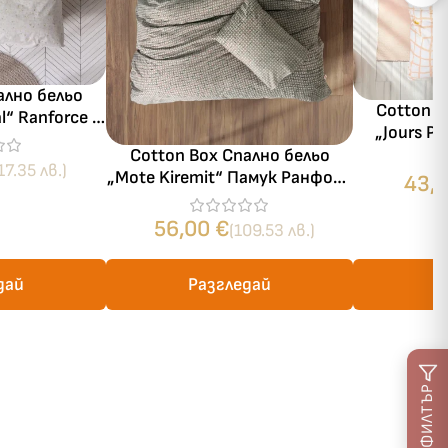
ално бельо
Cotton B
al“ Ranforce –
„Jours P
 части – за
Ranforce 
Cotton Box Спално бельо
ик 160х200
17.35 лв.)
части – з
„Mote Kiremit“ Памук Ранфорс
43,
– 4 части – за спалня
56,00
€
(109.53 лв.)
дай
Разгледай
Р
ФИЛТЪР