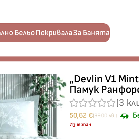
лно Бельо
Покривала
За Банята
lasy – Памук Ранфорс – 4 части – за спалня
„Devlin V1 Min
Памук Ранфорс
(
3
кл
Б
50,62
€
(99.00 лв.)
Изчерпан