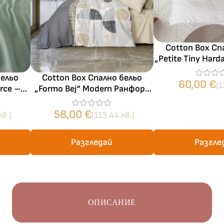
Cotton Box Сп
„Petite Tiny Hard
100% памук – 4
бельо
Cotton Box Спално бельо
спалня с ласт
60,00
€
(1
orce –
„Formo Bej“ Modern Ранфорс
с – 4
– 100% памук – 4 части – за
ня
спалня
58,00
€
лв.)
(113.44 лв.)
Разгледай
Разгле
ОПИСАНИЕ