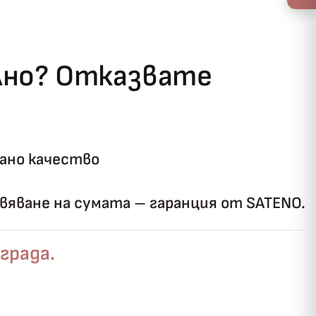
ълно? Отказвате
ано качество
яване на сумата – гаранция от SATENO.
града.