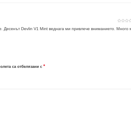
 Десенът Devlin V1 Mint веднага ми привлече вниманието. Много 
*
олета са отбелязани с