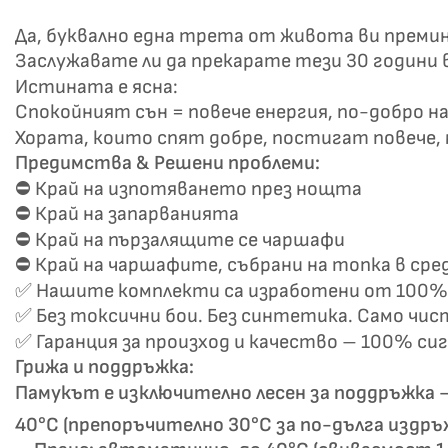
Да, буквално една трета от живота ви премина
Заслужавате ли да прекарате тези 30 години 
Истината е ясна:
Спокойният сън = повече енергия, по-добро на
Хората, които спят добре, постигат повече, м
Предимства & Решени проблеми:
⛔ Край на изпотяването през нощта
Не
⛔ Край на запарванията
⛔ Край на пързалящите се чаршафи
⛔ Край на чаршафите, събрани на топка в сре
✅ Нашите комплекти са изработени от 100% 
✅ Без токсични бои. Без синтетика. Само чис
✅ Гаранция за произход и качество – 100% си
Грижа и поддръжка:
Памукът е изключително лесен за поддръжка –
40°C (препоръчително 30°C за по-дълга издръ