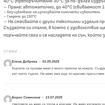
40°C (препоръчително 30°C за по-дълга издръ
– Пране: автоматично, до 40°C (свиваемост 
– Без избелване: не използвайте химически избелители
– Гладене: до 130°C
– Не смесвайте с други текстилни изделия пр
Създайте си спалня, в която с удоволствие щ
поръчайте сега и се насладете на сън, който 
ОТЗИВИ
Елена Добрева
–
01.05.2025
Кърпите са пухкави меки и много приятни за кожата. Създа
уют което търсех. На живо има още по-красиво присъствие
Борис Симеонов
–
13.07.2025
Цветовете на живо са топли и красиви. На живо изглежда о