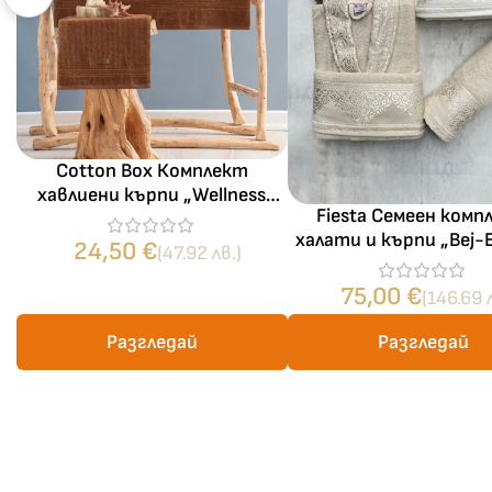
Cotton Box Комплект
хавлиени кърпи „Wellness
Fiesta Семеен комп
Terra Toprak“ – 3 части –
халати и кърпи „Bej-
100% памук
24,50
€
(47.92 лв.)
100% памук – 6 ч
75,00
€
(146.69 
Разгледай
Разгледай