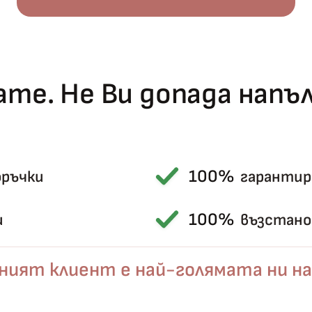
те. Не Ви допада нап
100%
оръчки
гарантир
Късметът избра Вас!
🎁
100%
и
възстанов
ният клиент е най-голямата ни на
✦
✦