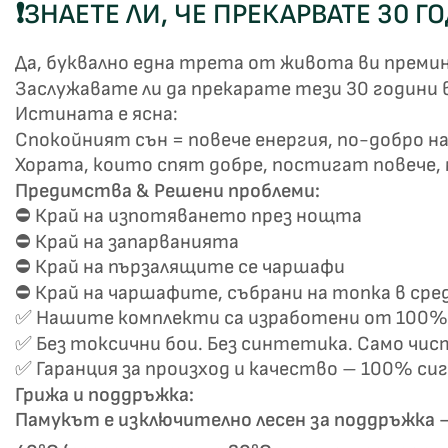
❗
ЗНАЕТЕ ЛИ, ЧЕ ПРЕКАРВАТЕ 30 Г
Да, буквално една трета от живота ви премина
Заслужавате ли да прекарате тези 30 години 
Истината е ясна:
Спокойният сън = повече енергия, по-добро на
Хората, които спят добре, постигат повече, м
Предимства & Решени проблеми:
Не
⛔ Край на изпотяването през нощта
⛔ Край на запарванията
⛔ Край на пързалящите се чаршафи
⛔ Край на чаршафите, събрани на топка в сре
✅ Нашите комплекти са изработени от 100% 
✅ Без токсични бои. Без синтетика. Само чис
✅ Гаранция за произход и качество – 100% си
Грижа и поддръжка:
Памукът е изключително лесен за поддръжка –