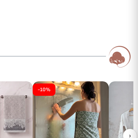
-10%
›