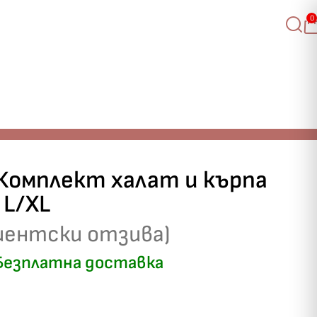
0
“ Комплект халат и кърпа
 L/XL
иентски отзива)
езплатна доставка