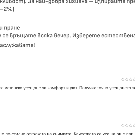
жливост). За най-добра хигиена – изпирайте пр
1–2%)
и пране
е се връщате всяка вечер. Изберете естествен
заслужавате!
ва истинско усещане за комфорт и уют. Получих точно усещането з
ще по-стилно отколкото на снимките. Качеството се усеща още при