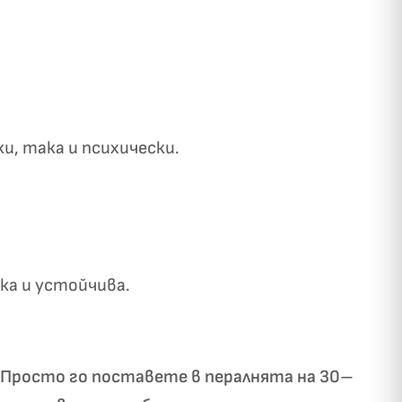
и, така и психически.
✓
ози
а и устойчива.
. Просто го поставете в пералнята на 30–