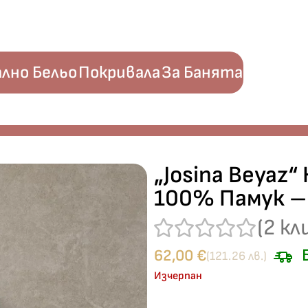
лно Бельо
Покривала
За Банята
и кърпа 100% Памук – L/XL
„Josina Beyaz
100% Памук –
(
2
кл
Б
62,00
€
(121.26 лв.)
Изчерпан