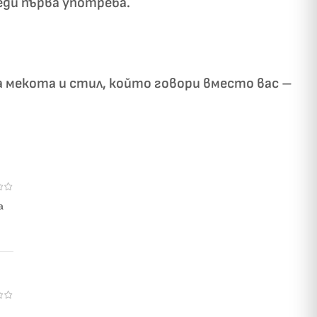
еди първа употреба.
а мекота и стил, който говори вместо вас –
а