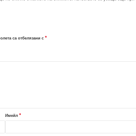
*
олета са отбелязани с
*
Имейл