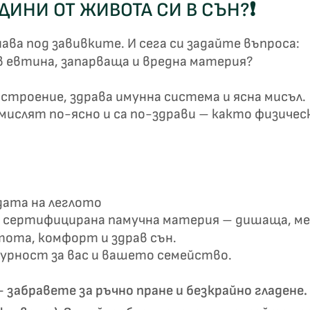
ОДИНИ ОТ ЖИВОТА СИ В СЪН?
❗
✦
✦
ва под завивките. И сега си задайте въпроса:
в евтина, запарваща и вредна материя?
Хавлиени кърпи – Комплект 2 части – 100% памук
0 €
19,00 €
строение, здрава имунна система и ясна мисъл.
ислят по-ясно и са по-здрави – както физическ
Бяло и
Светлосиво и
Екрю и Бежово
Пепел от Р
бесносиньо
Антрацит
дата на леглото
сертифицирана памучна материя – дишаща, мек
тота, комфорт и здрав сън.
гурност за вас и вашето семейство.
 забравете за ръчно пране и безкрайно гладене