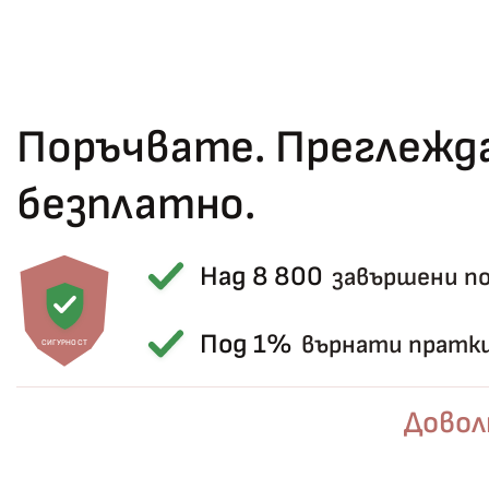
Поръчвате. Преглежда
безплатно.
Над 8 800
завършени п
Под 1%
върнати пратк
СИГУРНОСТ
Довол