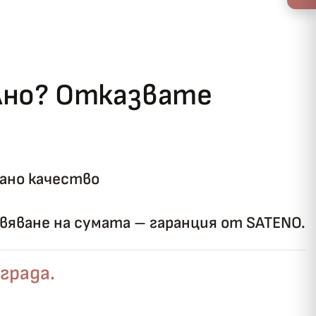
ълно? Отказвате
ано качество
яване на сумата – гаранция от SATENO.
града.