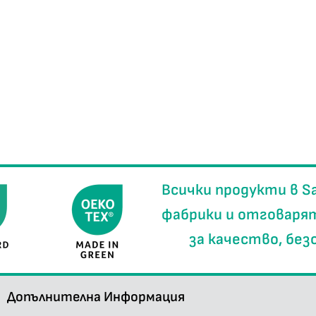
Всички продукти в
S
фабрики
и отговаря
за
качество, без
Допълнителна Информация