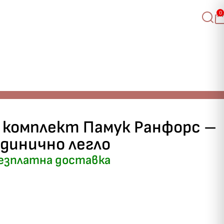
0
н комплект Памук Ранфорс –
единично легло
езплатна доставка