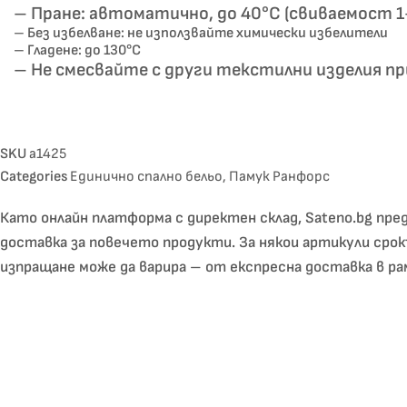
– Пране: автоматично, до 40°C (свиваемост 
– Без избелване: не използвайте химически избелители
– Гладене: до 130°C
– Не смесвайте с други текстилни изделия пр
SKU
a1425
Categories
Единично спално бельо
,
Памук Ранфорс
Като онлайн платформа с директен склад, Sateno.bg пред
доставка за повечето продукти. За някои артикули срок
изпращане може да варира – от експресна доставка в рам