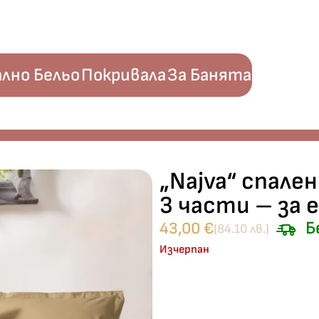
лно Бельо
Покривала
За Банята
форс – 3 части – за единично легло
„Najva“ спале
3 части – за 
Б
43,00
€
(84.10 лв.)
Изчерпан