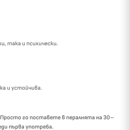
и, така и психически.
а и устойчива.
. Просто го поставете в пералнята на 30–
еди първа употреба.