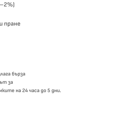
1–2%)
и пране
лага бърза
ът за
ките на 24 часа до 5 дни.