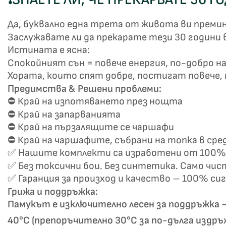
Да, буквално една трета от живота ви премина
Заслужавате ли да прекарате тези 30 години 
Истината е ясна:
Спокойният сън = повече енергия, по-добро на
Хората, които спят добре, постигат повече, м
Предимства & Решени проблеми:
⛔ Край на изпотяването през нощта
⛔ Край на запарванията
⛔ Край на пързалящите се чаршафи
⛔ Край на чаршафите, събрани на топка в сре
✅ Нашите комплекти са изработени от 100% 
✅ Без токсични бои. Без синтетика. Само чис
✅ Гаранция за произход и качество – 100% си
Грижа и поддръжка:
Памукът е изключително лесен за поддръжка –
40°C (препоръчително 30°C за по-дълга издръ