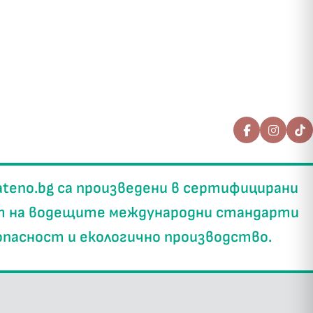
ateno.bg
са произведени в
сертифицирани
т на водещите международни стандарти
опасност и екологично производство.