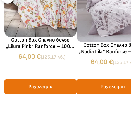
Cotton Box Спално бельо
Cotton Box Спално 
„Lilura Pink“ Ranforce – 100%
„Nadia Lila“ Ranforce
памук ранфорс – 5 части –
64,00
€
(125.17 лв.)
памук ранфорс – 5 ч
за спалня с два плика
64,00
€
(125.17 
за спалня с два пл
Разгледай
Разгледай