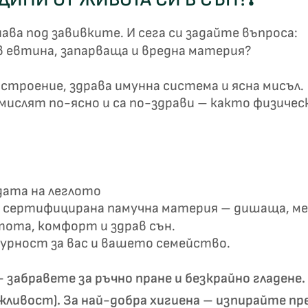
ва под завивките. И сега си задайте въпроса:
в евтина, запарваща и вредна материя?
строение, здрава имунна система и ясна мисъл.
ислят по-ясно и са по-здрави – както физическ
дата на леглото
сертифицирана памучна материя – дишаща, мек
тота, комфорт и здрав сън.
гурност за вас и вашето семейство.
 забравете за ръчно пране и безкрайно гладене
жливост). За най-добра хигиена – изпирайте пр