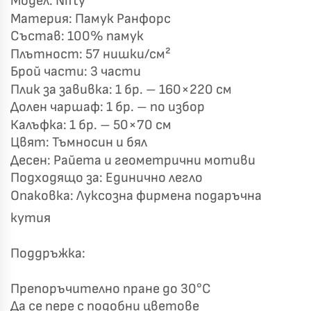
Модел: Nifty
Материя: Памук Ранфорс
Бяло и Небесносиньо
Екрю и Бежово
Състав: 100% памук
✓
Светлосиво и Антрацит
Пепел от Рози
Плътност: 57 нишки/см²
Брой части: 3 части
Плик за завивка: 1 бр. – 160×220 см
Долен чаршаф: 1 бр. – по избор
Калъфка: 1 бр. – 50×70 см
Цвят: Тъмносин и бял
Десен: Райета и геометрични мотиви
Подходящо за: Единично легло
Опаковка: Луксозна фирмена подаръчна
кутия
Поддръжка:
Препоръчително пране до 30°C
Да се пере с подобни цветове