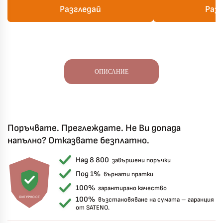
Разгледай
Раз
ОПИСАНИЕ
Поръчвате. Преглеждате. Не Ви допада
напълно? Отказвате безплатно.
Над 8 800
завършени поръчки
Под 1%
върнати пратки
100%
гарантирано качество
СИГУРНОСТ
100%
възстановяване на сумата – гаранция
от SATENO.