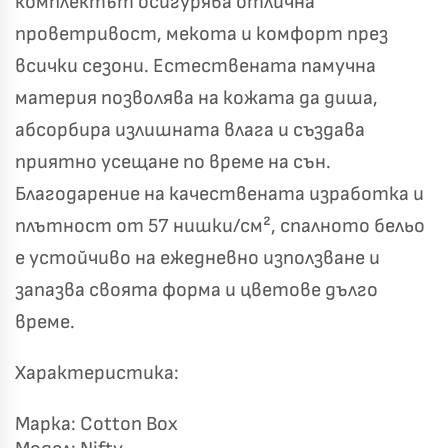
комплектът осигурява отлична
проветривост, мекота и комфорт през
всички сезони. Естествената памучна
материя позволява на кожата да диша,
абсорбира излишната влага и създава
приятно усещане по време на сън.
Благодарение на качествената изработка и
Късметът избра Вас!
🎁
плътност от 57 нишки/см², спалното бельо
е устойчиво на ежедневно използване и
запазва своята форма и цветове дълго
✦
✦
време.
✦
✦
Характеристика:
Хавлиени кърпи – Комплект 2 части – 100% памук
0 €
Марка: Cotton Box
19,00 €