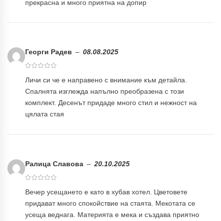
прекрасна и много приятна на допир
Георги Радев
–
08.08.2025
Личи си че е направено с внимание към детайла.
Спалнята изглежда напълно преобразена с този
комплект. Десенът придаде много стил и нежност на
цялата стая
Ралица Славова
–
20.10.2025
Вечер усещането е като в хубав хотел. Цветовете
придават много спокойствие на стаята. Мекотата се
усеща веднага. Материята е мека и създава приятно