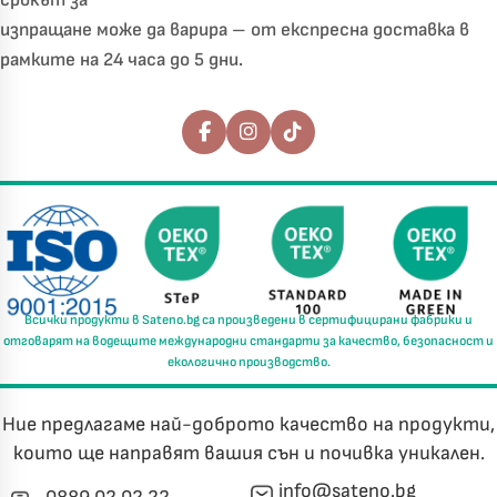
изпращане може да варира – от експресна доставка в
рамките на 24 часа до 5 дни.
Последвайте ни
Всички продукти в
Sateno.bg
са произведени в
сертифицирани фабрики
и
отговарят на водещите международни стандарти за
качество, безопасност и
екологично производство.
Ние предлагаме най-доброто качество на продукти,
които ще направят вашия сън и почивка уникален.
info@sateno.bg