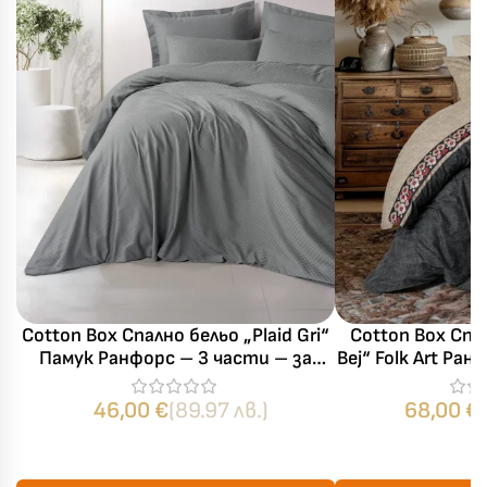
Cotton Box Спално бельо „Plaid Gri“
Cotton Box Спа
Памук Ранфорс – 3 части – за
Bej“ Folk Art Ра
единично легло
– 4 части
46,00
€
(89.97 лв.)
68,00
€