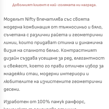
Доволният клиент е най-голямата ни награда.
Моделът Nifty впечатлява със своята
модерна комбинация от тъмносиньо и бяло,
съчетана с различни райета и геометрични
линии, които придават стилна и динамична
визия на спалното бельо. Контрастният
дизайн създава усещане за ред, елегантност
и свежест, което го прави отличен избор за
младежки стаи, модерни интериори и
любителите на изчистените геометрични
десени.
Изработен от 100% памук ранфорс,