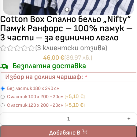
Cotton Box Спално бельо „Nifty“
Памук Ранфорс – 100% памук –
3 части – за единично легло
(
3
клиентски отзива)
46,00
€
(89.97 лв.)
Безплатна доставка
Избор на долния чаршаф:
*
Без ластик 180 х 240 см
5,10
€
С ластик 100 х 200 +20см
(+
)
5,10
€
С ластик 120 х 200 +20см
(+
)
Добавяне В