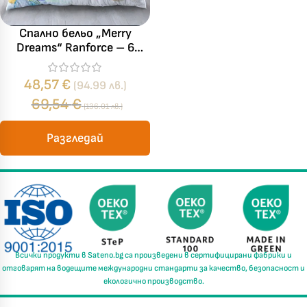
Късметът избра Вас!
🎁
Спално бельо „Merry
Dreams“ Ranforce – 6
части – за спалня
✦
✦
48,57
€
(94.99 лв.)
69,54
€
✦
✦
(136.01 лв.)
Разгледай
Хавлиени кърпи – Комплект 2 части – 100% памук
0 €
19,00 €
Бяло и Небесносиньо
Екрю и Бежово
✓
Светлосиво и Антрацит
Пепел от Рози
Всички продукти в
Sateno.bg
са произведени в
сертифицирани фабрики
и
отговарят на водещите международни стандарти за
качество, безопасност и
екологично производство.