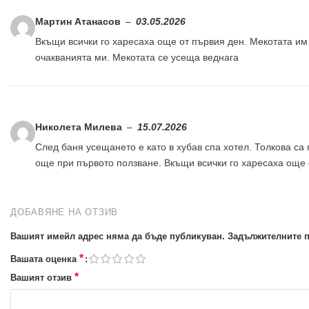
Мартин Атанасов
–
03.05.2026
Вкъщи всички го харесаха още от първия ден. Мекотата им
очакванията ми. Мекотата се усеща веднага
Николета Милева
–
15.07.2026
След баня усещането е като в хубав спа хотел. Толкова са
още при първото ползване. Вкъщи всички го харесаха още 
ДОБАВЯНЕ НА ОТЗИВ
Вашият имейл адрес няма да бъде публикуван.
Задължителните п
*
Вашата оценка
*
Вашият отзив