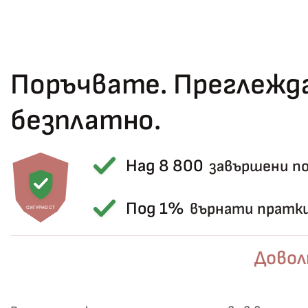
Поръчвате. Преглежда
безплатно.
Над 8 800
завършени п
Под 1%
върнати пратк
СИГУРНОСТ
Довол