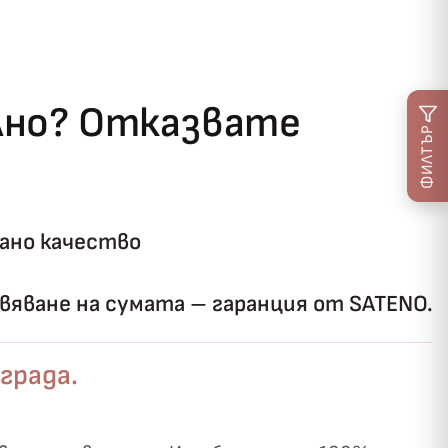
ълно? Отказвате
ФИЛТЪР
ано качество
яване на сумата – гаранция от SATENO.
града.