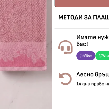
Имате нужд
вас!
Viber
Wha
Лесно връщ
14 дни право 