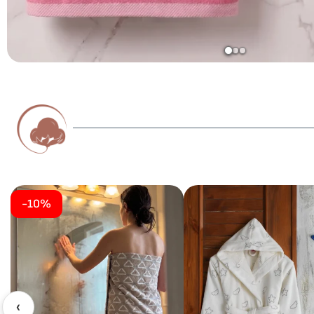
-10%
‹