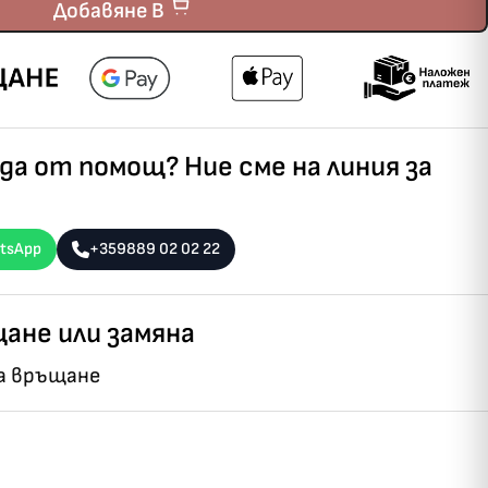
Добавяне В
а от помощ? Ние сме на линия за
tsApp
+359889 02 02 22
ане или замяна
на връщане