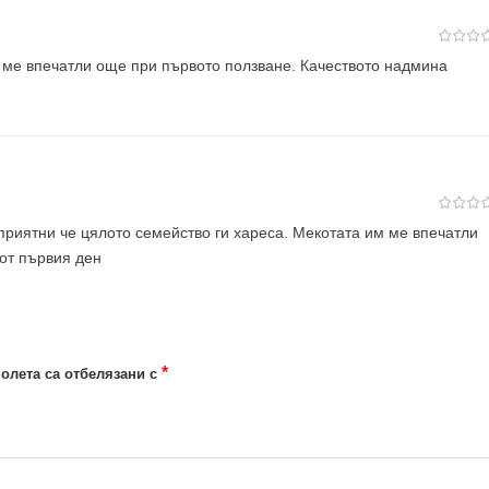
 ме впечатли още при първото ползване. Качеството надмина
 приятни че цялото семейство ги хареса. Мекотата им ме впечатли
от първия ден
*
олета са отбелязани с