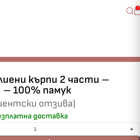
0
лиени кърпи 2 части –
и – 100% памук
иентски отзива)
зплатна доставка