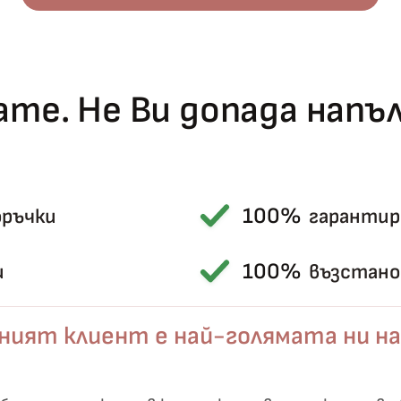
те. Не Ви допада нап
100%
оръчки
гарантир
Късметът избра Вас!
🎁
100%
и
възстанов
ният клиент е най-голямата ни на
✦
✦