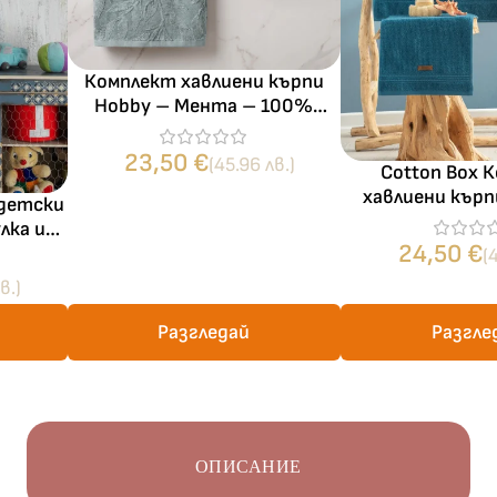
Комплект хавлиени кърпи
Hobby – Мента – 100%
микропамук – 450 г/м² – 2
части
23,50
€
(45.96 лв.)
Cotton Box 
хавлиени кърп
 детски
Ocean Petrol“ 
лка и
100% п
24,50
€
дини
(
в.)
Разгледай
Разгле
ОПИСАНИЕ