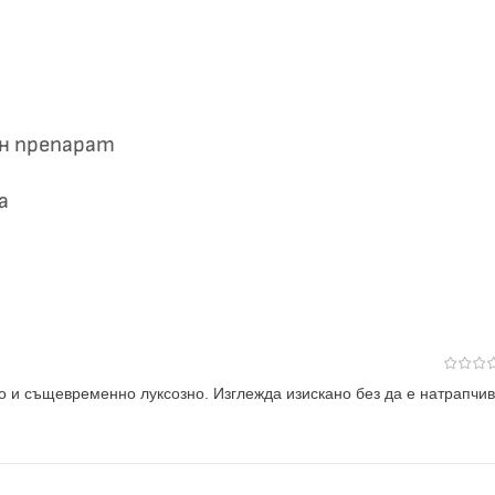
ен препарат
а
о и същевременно луксозно. Изглежда изискано без да е натрапчив