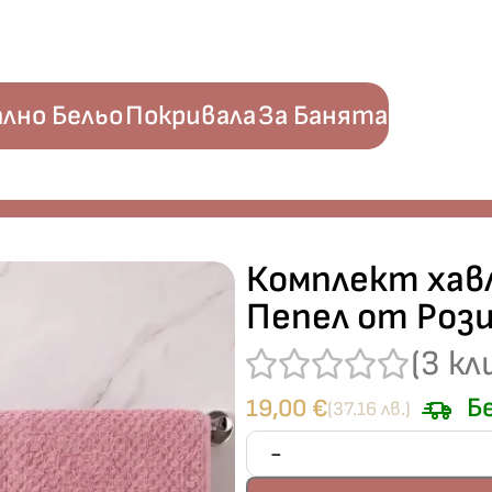
лно Бельо
Покривала
За Банята
и – Пепел от Рози – 100% памук
Комплект хав
Пепел от Роз
(
3
кл
Бе
19,00
€
(37.16 лв.)