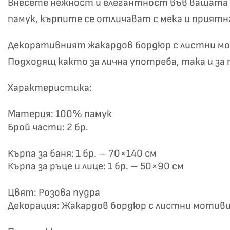
Внесете нежност и елегантност във вашата б
памук, кърпите се отличават с мека и прият
Декоративният жакардов бордюр с листни мот
Подходящ както за лична употреба, така и за 
Характеристика:
Не
Материя: 100% памук
Брой части: 2 бр.
Кърпа за баня: 1 бр. – 70×140 см
Кърпа за ръце и лице: 1 бр. – 50×90 см
Цвят: Розова пудра
Декорация: Жакардов бордюр с листни мотив