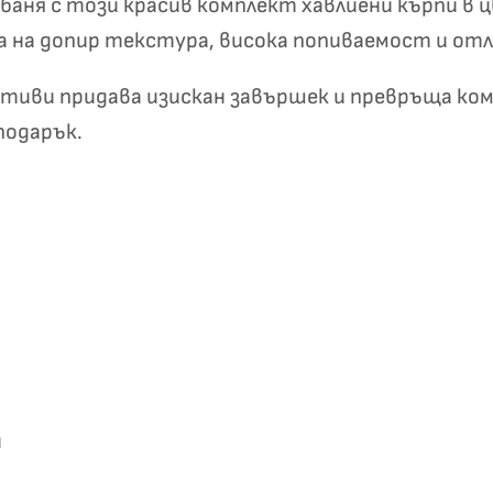
аня с този красив комплект хавлиени кърпи в 
✦
✦
на на допир текстура, висока попиваемост и от
иви придава изискан завършек и превръща комп
Хавлиени кърпи – Комплект 2 части – 100% памук
подарък.
0 €
19,00 €
Бяло и
Светлосиво и
Екрю и Бежово
Пепел от Р
бесносиньо
Антрацит
и