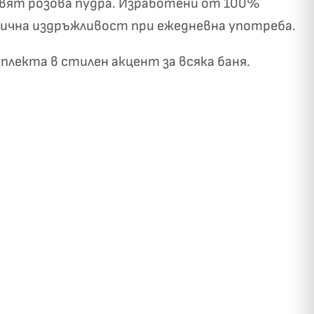
цвят розова пудра. Изработени от 100%
лична издръжливост при ежедневна употреба.
лекта в стилен акцент за всяка баня.
✓
ози