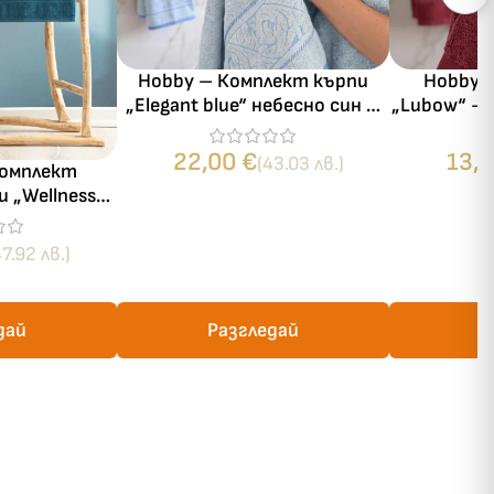
Hobby – Комплект кърпи
Hobby 
„Elegant blue“ небесно син –
„Lubow“ –
100% Памук
– 100% мик
22,00
€
13,
(43.03 лв.)
Комплект
и „Wellness
– 3 части –
амук
47.92 лв.)
дай
Разгледай
Р