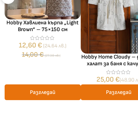
Hobby Хавлиена кърпа „Light
Brown“ – 75×150 см
12,60
€
(24.64 лв.)
14,00
€
(27.38 лв.)
Hobby Home Cloudy –
халат за баня с качу
бродерия, 3–4 го
25,00
€
(48.90 л
Разгледай
Разгледай