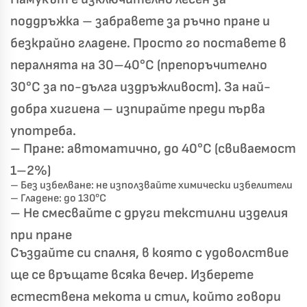
поддръжка – забравете за ръчно пране и
Хавлиени кърпи – Комплект 2 части – 100% памук
0 €
19,00 €
безкрайно гладене. Просто го поставете в
пералнята на 30–40°C (препоръчително
Бяло и Небесносиньо
Екрю и Бежово
30°C за по-дълга издръжливост). За най-
✓
Светлосиво и Антрацит
Пепел от Рози
добра хигиена – изпирайте преди първа
употреба.
– Пране: автоматично, до 40°C (свиваемост
1–2%)
– Без избелване: не използвайте химически избелители
– Гладене: до 130°C
– Не смесвайте с други текстилни изделия
при пране
Създайте си спалня, в която с удоволствие
ще се връщате всяка вечер. Изберете
естествена мекота и стил, който говори