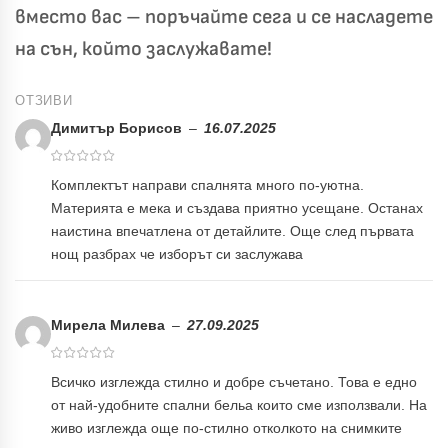
вместо вас – поръчайте сега и се насладете
на сън, който заслужавате!
ОТЗИВИ
Димитър Борисов
–
16.07.2025
Комплектът направи спалнята много по-уютна.
Материята е мека и създава приятно усещане. Останах
наистина впечатлена от детайлите. Още след първата
нощ разбрах че изборът си заслужава
Мирела Милева
–
27.09.2025
Всичко изглежда стилно и добре съчетано. Това е едно
от най-удобните спални бельа които сме използвали. На
живо изглежда още по-стилно отколкото на снимките