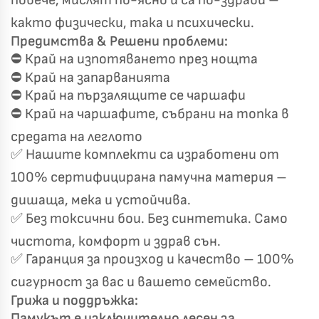
повече, мислят по-ясно и са по-здрави –
както физически, така и психически.
Предимства & Решени проблеми:
⛔ Край на изпотяването през нощта
⛔ Край на запарванията
⛔ Край на пързалящите се чаршафи
⛔ Край на чаршафите, събрани на топка в
средата на леглото
✅ Нашите комплекти са изработени от
100% сертифицирана памучна материя –
дишаща, мека и устойчива.
Късметът избра Вас!
🎁
✅ Без токсични бои. Без синтетика. Само
чистота, комфорт и здрав сън.
✅ Гаранция за произход и качество – 100%
✦
✦
сигурност за вас и вашето семейство.
✦
✦
Грижа и поддръжка:
Памукът е изключително лесен за