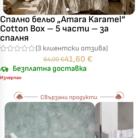
Спално бельо „Amara Karamel“
Cotton Box – 5 части – за
спалня
(
3
клиентски отзива)
41,60
€
64,00
€
Безплатна доставка
Изчерпан
Свързани продукти