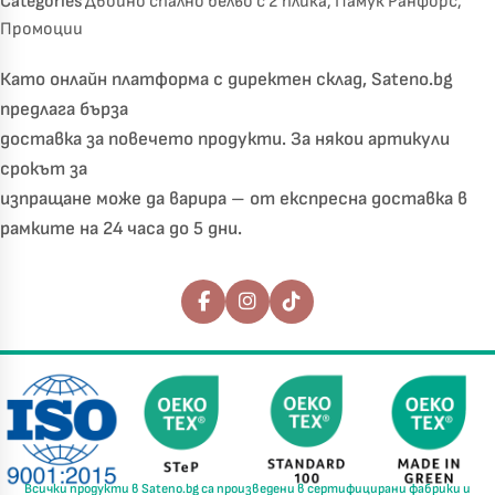
Categories
Двойно спално бельо с 2 плика
,
Памук Ранфорс
,
Промоции
Като онлайн платформа с директен склад, Sateno.bg
предлага бърза
доставка за повечето продукти. За някои артикули
срокът за
изпращане може да варира – от експресна доставка в
рамките на 24 часа до 5 дни.
Последвайте ни
Всички продукти в
Sateno.bg
са произведени в
сертифицирани фабрики
и