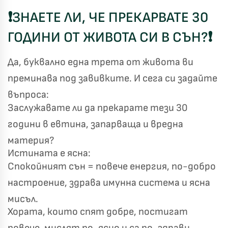
❗
ЗНАЕТЕ ЛИ, ЧЕ ПРЕКАРВАТЕ 30
ГОДИНИ ОТ ЖИВОТА СИ В СЪН?
❗
Да, буквално една трета от живота ви
преминава под завивките. И сега си задайте
въпроса:
Заслужавате ли да прекарате тези 30
години в евтина, запарваща и вредна
материя?
Истината е ясна:
Спокойният сън = повече енергия, по-добро
настроение, здрава имунна система и ясна
мисъл.
Хората, които спят добре, постигат