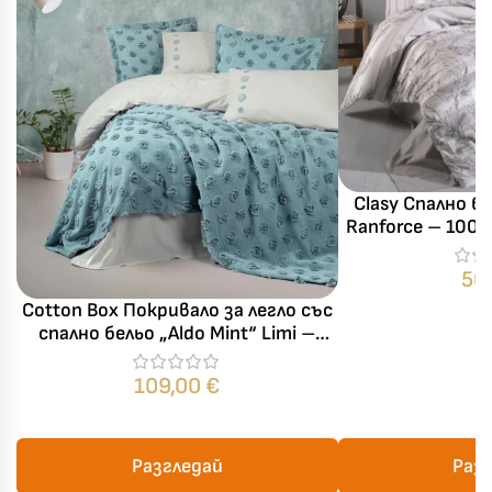
Clasy Спално бе
Ranforce – 100
– за
50
Cotton Box Покривало за легло със
спално бельо „Aldo Mint“ Limi –
100% памук ранфорс – 7 части
109,00
€
Разгледай
Раз