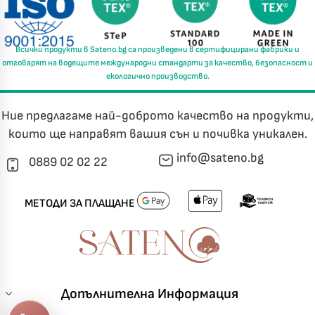
Всички продукти в
Sateno.bg
са произведени в
сертифицирани фабрики
и
отговарят на водещите международни стандарти за
качество, безопасност и
екологично производство.
Ние предлагаме най-доброто качество на продукти,
които ще направят вашия сън и почивка уникален.
info@sateno.bg
0889 02 02 22
МЕТОДИ ЗА ПЛАЩАНЕ
Допълнителна Информация