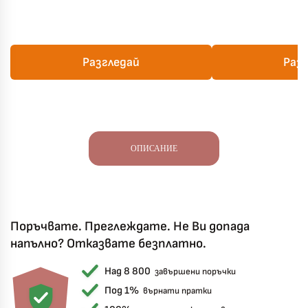
Разгледай
Раз
ОПИСАНИЕ
Поръчвате. Преглеждате. Не Ви допада
напълно? Отказвате безплатно.
Над 8 800
завършени поръчки
Под 1%
върнати пратки