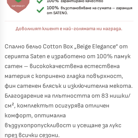
100%
гарантирано качество
СИГУРНОСТ
100%
възстановяване на сумата – гаранция
от SATENO.
Доволният клиент е най-голямата ни награда.
Спално бельо Cotton Box „Beige Elegance“ от
серията Saten е изработено от 100% памук
сатен – висококачествена естествена
материя с копринено гладка повърхност,
фин сатенен блясък и изключителна мекота.
Благодарение на плътността от 83 нишки/
см², комплектът осигурява отличен
комфорт, оптимална
въздухопропускливост и усещане за лукс
през всички сезони.