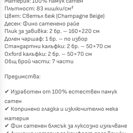
Материя: 100% памук сатен
✦
✦
Плътност: 83 нишки/см²
Цвят: Светъл беж (Champagne Beige)
Десен: Фино сатенено райе
Хавлиени кърпи – Комплект 2 части – 100% памук
0 €
Плик за завивка: 2 бр. – 160×220 см
19,00 €
Долен чаршаф: 1 бр. – по избор
Стандартни калъфки: 2 бр. – 50×70 см
Бяло и Небесносиньо
Екрю и Бежово
Oxford калъфки: 2 бр. – 50×70 см
✓
Светлосиво и Антрацит
Пепел от Рози
Общ брой части: 7 части
Предимства:
✔ Изработен от 100% естествен памук
сатен
✔ Копринено гладка и изключително мека
материя
✔ Фин сатенен блясък за луксозно излъчване