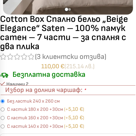
Cotton Box Спално бельо „Beige
Elegance“ Saten – 100% памук
сатен – 7 части – за спалня с
два плика
(
3
клиентски отзива)
110,00
€
(215.14 лв.)
Безплатна доставка
Налични 2
Избор на долния чаршаф:
*
Без ластик 240 х 260 см
5,10
€
С ластик 180 х 200 +30см
(+
)
5,10
€
С ластик 160 х 200 +30см
(+
)
5,10
€
С ластик 140 х 200 +30см
(+
)