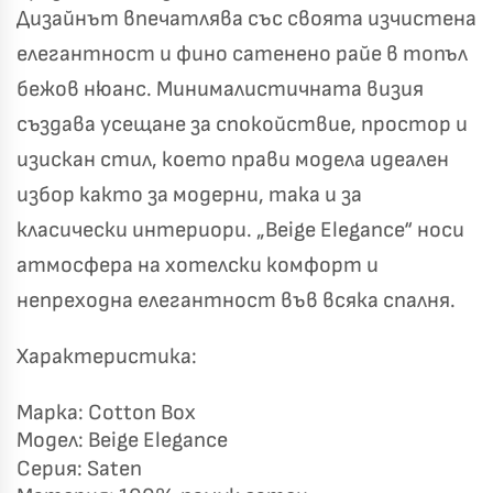
Дизайнът впечатлява със своята изчистена
елегантност и фино сатенено райе в топъл
бежов нюанс. Минималистичната визия
създава усещане за спокойствие, простор и
изискан стил, което прави модела идеален
избор както за модерни, така и за
класически интериори. „Beige Elegance“ носи
атмосфера на хотелски комфорт и
непреходна елегантност във всяка спалня.
Характеристика:
Късметът избра Вас!
🎁
Марка: Cotton Box
Модел: Beige Elegance
Серия: Saten
✦
✦