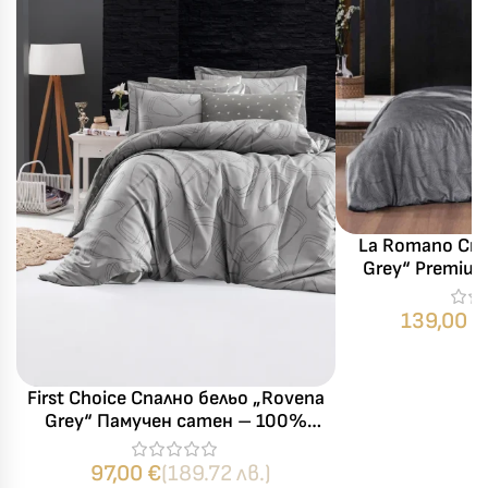
La Romano Спа
Grey“ Premiu
памук – 6 ча
139,00
€
First Choice Спално бельо „Rovena
Grey“ Памучен сатен – 100%
памук – 6 части – за спалня
97,00
€
(189.72 лв.)