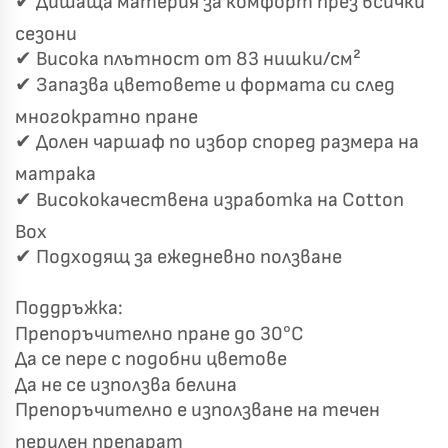
✔ Дишаща материя за комфорт през всички
сезони
✔ Висока плътност от 83 нишки/см²
✔ Запазва цветовете и формата си след
многократно пране
✔ Долен чаршаф по избор според размера на
матрака
✔ Висококачествена изработка на Cotton
Box
✔ Подходящ за ежедневно ползване
Поддръжка:
Препоръчително пране до 30°C
Да се пере с подобни цветове
Да не се използва белина
Препоръчително е използване на течен
перилен препарат