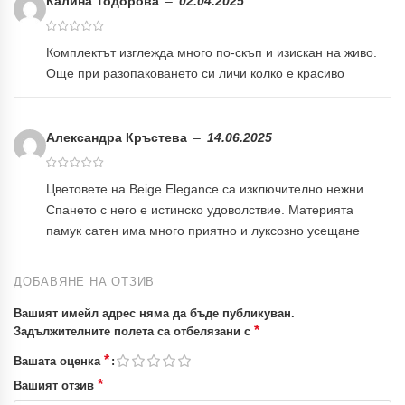
Калина Тодорова
–
02.04.2025
Комплектът изглежда много по-скъп и изискан на живо.
Още при разопаковането си личи колко е красиво
Александра Кръстева
–
14.06.2025
Цветовете на Beige Elegance са изключително нежни.
Спането с него е истинско удоволствие. Материята
памук сатен има много приятно и луксозно усещане
ДОБАВЯНЕ НА ОТЗИВ
Вашият имейл адрес няма да бъде публикуван.
*
Задължителните полета са отбелязани с
*
Вашата оценка
*
Вашият отзив