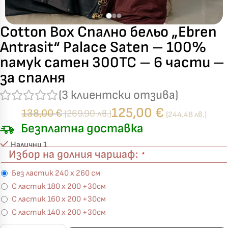
Cotton Box Спално бельо „Ebren
Antrasit“ Palace Saten – 100%
памук сатен 300TC – 6 части –
за спалня
(
3
клиентски отзива)
125,00
€
138,00
€
(269.90 лв.)
(244.48 лв.)
Безплатна доставка
Налични 1
Избор на долния чаршаф:
*
Без ластик 240 х 260 см
С ластик 180 х 200 +30см
С ластик 160 х 200 +30см
С ластик 140 х 200 +30см