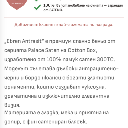
СИГУРНОСТ
100%
възстановяване на сумата – гаранция
от SATENO.
Доволният клиент е най-голямата ни награда.
„Ebren Antrasit“ е премиум спално бельо от
серията Palace Saten на Cotton Box,
изработено от 100% памук сатен 300TC.
Моделът съчетава дълбоки антрацитено-
черни и бордо нюанси с богати златисти
орнаменти, които създават луксозна,
драматична и изключително елегантна
визия.
Материята е гладка, мека и приятна на
допир, с фин сатениран блясък.