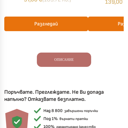
части –
139,00
€
Разгледай
Раз
ОПИСАНИЕ
Поръчвате. Преглеждате. Не Ви допада
напълно? Отказвате безплатно.
Над 8 800
завършени поръчки
Под 1%
върнати пратки
100%
гарантирано качество