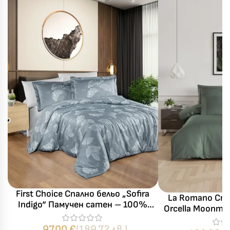
First Choice Спално бельо „Sofira
La Romano Спа
Indigo“ Памучен сатен – 100%
Orcella Moonmi
памук – 6 части – за спалня
Делукс – 100% п
97,00
€
(189.72 лв.)