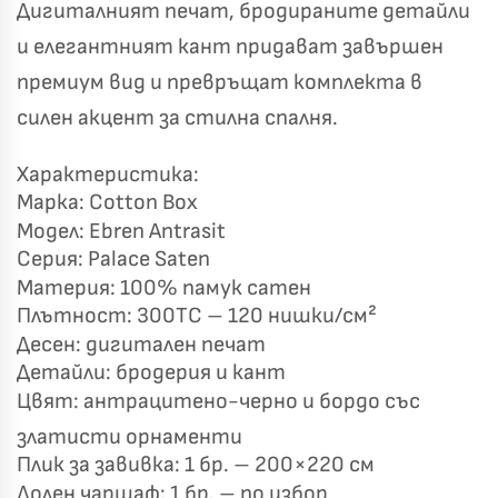
Дигиталният печат, бродираните детайли
и елегантният кант придават завършен
премиум вид и превръщат комплекта в
Късметът избра Вас!
🎁
силен акцент за стилна спалня.
Характеристика:
✦
✦
Марка: Cotton Box
Модел: Ebren Antrasit
✦
✦
Серия: Palace Saten
Материя: 100% памук сатен
Хавлиени кърпи – Комплект 2 части – 100% памук
Плътност: 300TC – 120 нишки/см²
0 €
19,00 €
Десен: дигитален печат
Детайли: бродерия и кант
Бяло и Небесносиньо
Екрю и Бежово
Цвят: антрацитено-черно и бордо със
✓
златисти орнаменти
Светлосиво и Антрацит
Пепел от Рози
Плик за завивка: 1 бр. – 200×220 см
Долен чаршаф: 1 бр. – по избор