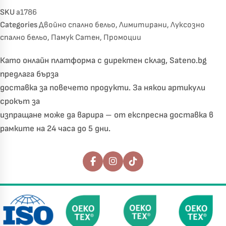
SKU
a1786
Categories
Двойно спално бельо
,
Лимитирани
,
Луксозно
спално бельо
,
Памук Сатен
,
Промоции
Като онлайн платформа с директен склад, Sateno.bg
предлага бърза
доставка за повечето продукти. За някои артикули
срокът за
изпращане може да варира – от експресна доставка в
рамките на 24 часа до 5 дни.
Последвайте ни