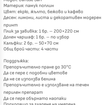
Материя: памук поплин
Цвят: екрю, жълто, бежово и кафяво
Хавлиени кърпи – Комплект 2 части – 100% памук
0 €
Десен: лимони, листа и декоративен модерен
19,00 €
принт
Бяло и Небесносиньо
Екрю и Бежово
Плик за завивка: 1 бр. – 200×220 см
Долен чаршаф: 1 бр. – по избор
✓
Светлосиво и Антрацит
Пепел от Рози
Калъфки: 2 бр. – 50×70 см
Общ брой части: 4 части
Поддръжка:
Препоръчително пране до 30°C
Да се пере с подобни цветове
Да не се използва белина
Препоръчително е използване на течен
перилен препарат
Да се пере обърнато наопаки
Подходящо за гладене на умерена