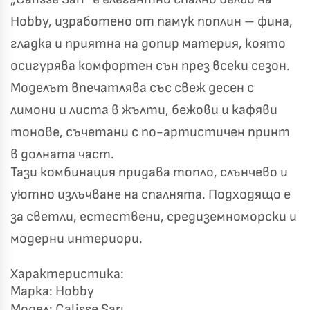
Hobby, изработено от памук поплин – фина,
гладка и приятна на допир материя, която
осигурява комфортен сън през всеки сезон.
Моделът впечатлява със свеж десен с
лимони и листа в жълти, бежови и кафяви
тонове, съчетани с по-артистичен принт
в долната част.
Тази комбинация придава топло, слънчево и
уютно излъчване на спалнята. Подходящо е
Късметът избра Вас!
🎁
за светли, естествени, средиземноморски и
модерни интериори.
Характеристика:
✦
✦
Марка: Hobby
✦
✦
Модел: Calisse Sarı