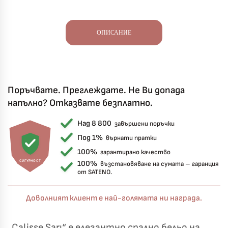
ОПИСАНИЕ
Поръчвате. Преглеждате. Не Ви допада
напълно? Отказвате безплатно.
Над 8 800
завършени поръчки
Под 1%
върнати пратки
100%
гарантирано качество
СИГУРНОСТ
100%
възстановяване на сумата – гаранция
от SATENO.
Доволният клиент е най-голямата ни награда.
„Calisse Sarı“ е елегантно спално бельо на