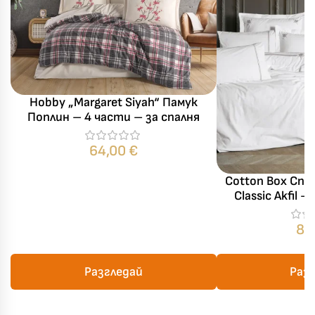
Hobby „Margaret Siyah“ Памук
Поплин – 4 части – за спалня
64,00
€
Cotton Box Спа
Classic Akfil 
части –
87
Разгледай
Раз