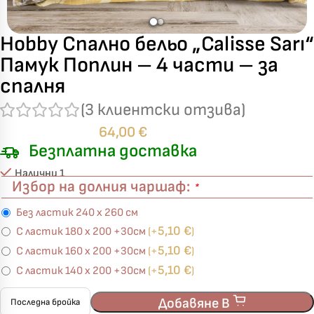
Hobby Спално бельо „Calisse Sarı“
Памук Поплин – 4 части – за
спалня
(
3
клиентски отзива)
64,00
€
Безплатна доставка
Налични 1
Избор на долния чаршаф:
*
Без ластик 240 х 260 см
5,10
€
С ластик 180 х 200 +30см
(+
)
5,10
€
С ластик 160 х 200 +30см
(+
)
5,10
€
С ластик 140 х 200 +30см
(+
)
Добавяне В
Последна бройка