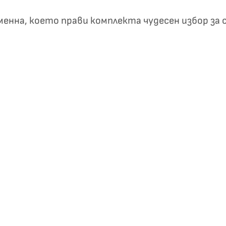
✦
✦
менна, което прави комплекта чудесен избор за
Хавлиени кърпи – Комплект 2 части – 100% памук
0 €
19,00 €
Бяло и
Светлосиво и
Екрю и Бежово
Пепел от Р
бесносиньо
Антрацит