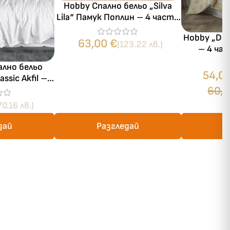
Hobby Спално бельо „Silva
Lila“ Памук Поплин – 4 части
– за спалня
Hobby „De
63,00
€
(123.22 лв.)
– 4 час
ално бельо
54,0
assic Akfil –
60,
 части – за
ня
70.16 лв.)
дай
Разгледай
Р