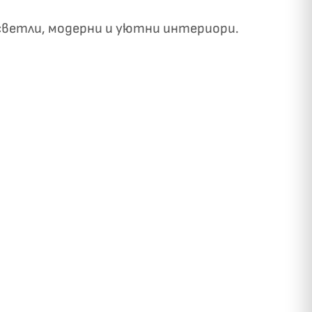
 светли, модерни и уютни интериори.
✓
ози