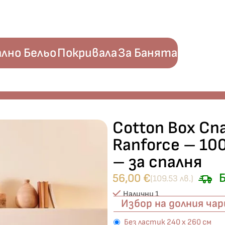
лно Бельо
Покривала
За Банята
ige“ Ranforce – 100% памук ранфорс – 4 части – за спалня
Cotton Box Спа
Ranforce – 10
– за спалня
Б
56,00
€
(109.53 лв.)
Налични 1
Избор на долния ча
Без ластик 240 х 260 см