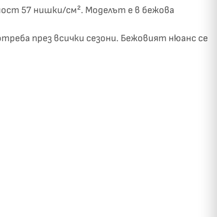
тност 57 нишки/см². Моделът е в бежова
треба през всички сезони. Бежовият нюанс се