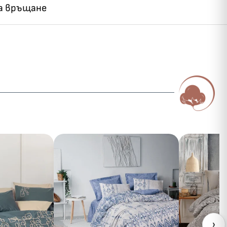
на връщане
›