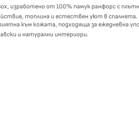
on Box, изработено от 100% памук ранфорс с плъ
ойствие, топлина и естествен уют в спалнята.
риятна към кожата, подходяща за ежедневна упо
навски и натурални интериори.