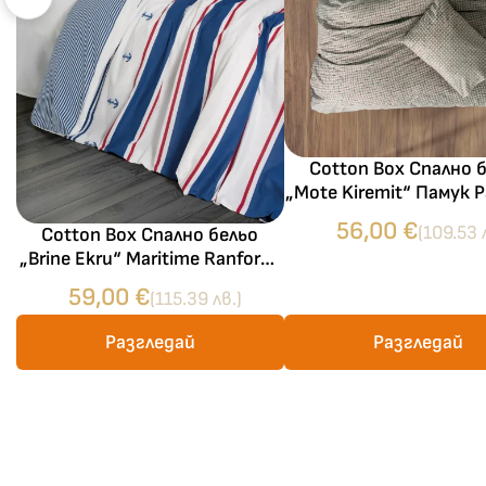
Cotton Box Спално 
„Mote Kiremit“ Памук 
– 4 части – за сп
56,00
€
(109.53 
Cotton Box Спално бельо
„Brine Ekru“ Maritime Ranforce
– 100% памук – 4 части – за
59,00
€
(115.39 лв.)
спалня
Разгледай
Разгледай