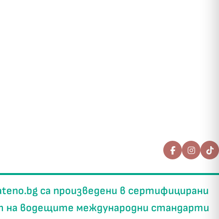
ateno.bg
са произведени в
сертифицирани
т на водещите международни стандарти