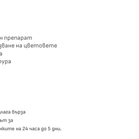
ен препарат
азване на цветовете
а
тура
лага бърза
ът за
ките на 24 часа до 5 дни.