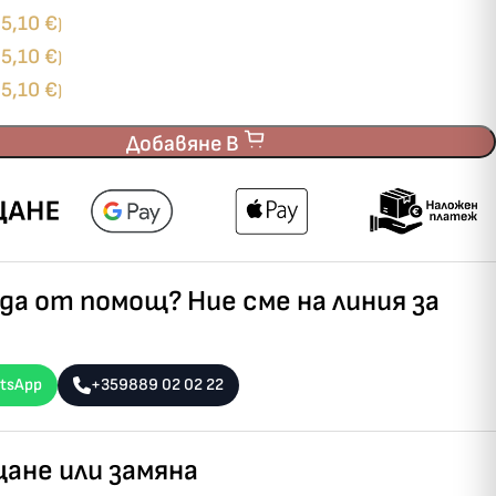
5,10
€
+
)
5,10
€
+
)
5,10
€
+
)
Добавяне В
а от помощ? Ние сме на линия за
tsApp
+359889 02 02 22
ане или замяна