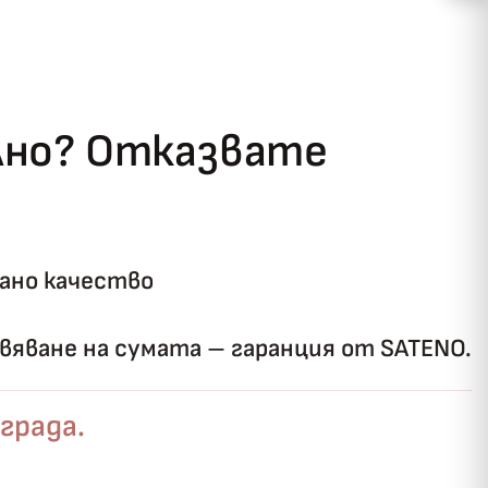
ълно? Отказвате
ано качество
яване на сумата – гаранция от SATENO.
града.
✓
ози