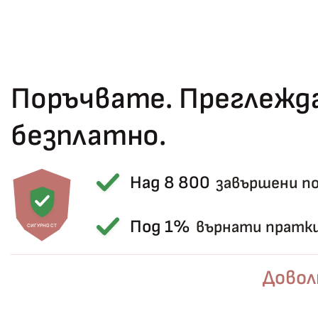
Поръчвате. Преглежда
безплатно.
Над 8 800
завършени п
Под 1%
върнати пратк
СИГУРНОСТ
Довол
Не