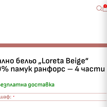
0
лно бельо „Loreta Beige“
0% памук ранфорс – 4 части
езплатна доставка
ршаф:
*