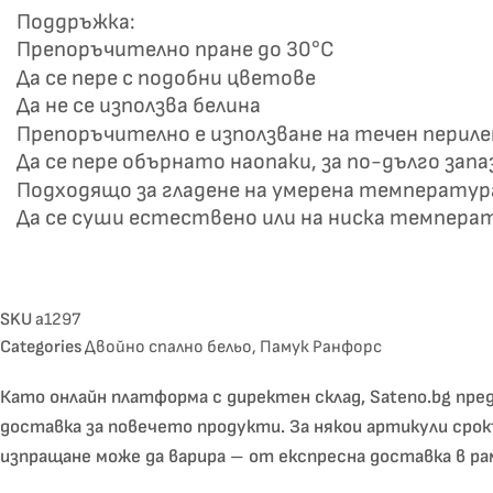
Поддръжка:
Препоръчително пране до 30°C
Да се пере с подобни цветове
Да не се използва белина
Препоръчително е използване на течен перил
Да се пере обърнато наопаки, за по-дълго зап
Подходящо за гладене на умерена температур
Да се суши естествено или на ниска темпера
SKU
a1297
Categories
Двойно спално бельо
,
Памук Ранфорс
Като онлайн платформа с директен склад, Sateno.bg пред
доставка за повечето продукти. За някои артикули срок
изпращане може да варира – от експресна доставка в рам