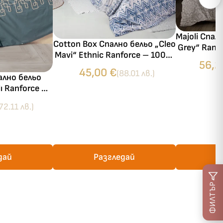
Majoli Спал
Cotton Box Спално бельо „Cleo
Grey“ Ranf
Mavi“ Ethnic Ranforce – 100%
ранфорс
56,
памук – 3 части – за
45,00
€
(88.01 лв.)
единично легло
ално бельо
lı Ranforce –
анфорс – 6
72.11 лв.)
 спалня
дай
Разгледай
Р
ФИЛТЪР