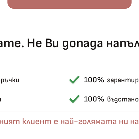
Късметът избра Вас!
🎁
те. Не Ви допада нап
✦
✦
✦
✦
100%
оръчки
гарантир
Хавлиени кърпи – Комплект 2 части – 100% памук
100%
и
възстанов
0 €
19,00 €
ният клиент е най-голямата ни на
Бяло и
Светлосиво и
Екрю и Бежово
Пепел от Р
бесносиньо
Антрацит