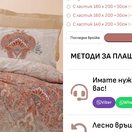
С ластик 180 х 200 +30см
(
С ластик 160 х 200 +30см
(
С ластик 140 х 200 +30см
(
Последна бройка
Имате нужд
вас!
Viber
Wha
Лесно връщ