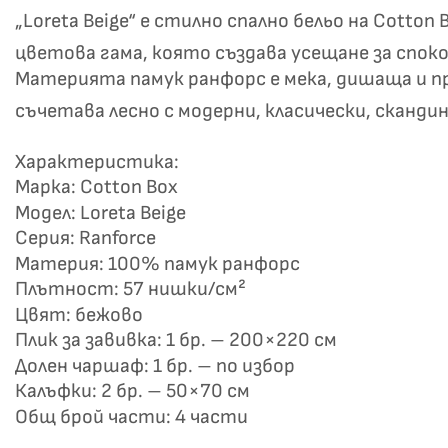
„Loreta Beige“ е стилно спално бельо на Cott
цветова гама, която създава усещане за спок
Материята памук ранфорс е мека, дишаща и п
съчетава лесно с модерни, класически, сканди
Характеристика:
Марка: Cotton Box
Модел: Loreta Beige
Серия: Ranforce
Материя: 100% памук ранфорс
Плътност: 57 нишки/см²
Цвят: бежово
Плик за завивка: 1 бр. – 200×220 см
Долен чаршаф: 1 бр. – по избор
Калъфки: 2 бр. – 50×70 см
Общ брой части: 4 части