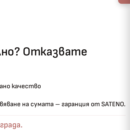
ълно? Отказвате
ано качество
яване на сумата – гаранция от SATENO.
града.