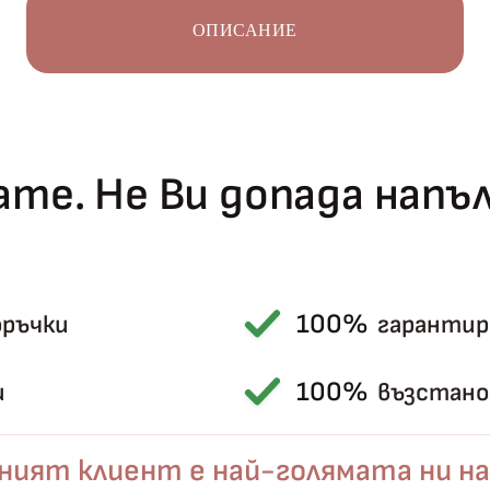
ОПИСАНИЕ
те. Не Ви допада нап
Късметът избра Вас!
🎁
100%
оръчки
гарантир
100%
и
възстанов
✦
✦
ният клиент е най-голямата ни на