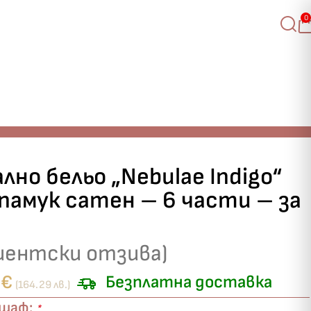
0
лно бельо „Nebulae Indigo“
памук сатен – 6 части – за
иентски отзива)
0
€
Безплатна доставка
(164.29 лв.)
ршаф:
*