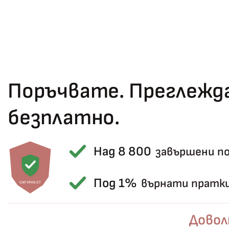
Поръчвате. Преглежда
безплатно.
Над 8 800
завършени п
Под 1%
върнати пратк
СИГУРНОСТ
Довол