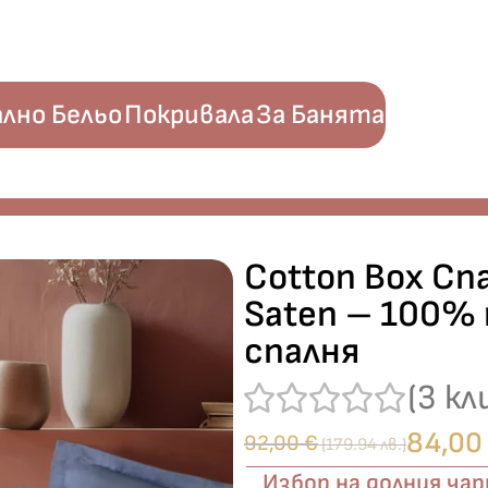
лно Бельо
Покривала
За Банята
lae Indigo“ Saten – 100% памук сатен – 6 части – за спалня
Cotton Box Спа
Saten – 100% 
спалня
(
3
кл
84,0
92,00
€
(179.94 лв.)
Избор на долния ча