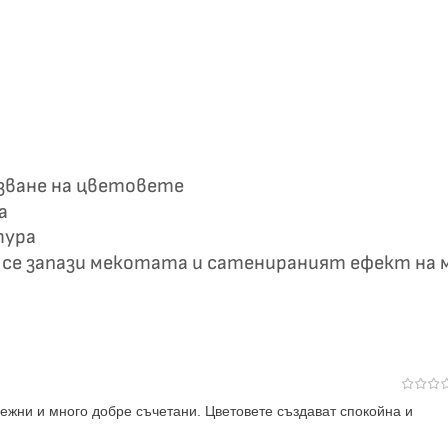
азване на цветовете
а
тура
да се запази мекотата и сатенираният ефект н
нежни и много добре съчетани. Цветовете създават спокойна и