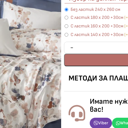
Без ластик 240 х 260 см
С ластик 180 х 200 +30см
(
С ластик 160 х 200 +30см
(
С ластик 140 х 200 +30см
(
Имате нужд
вас!
Viber
Wha