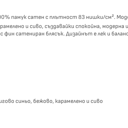
✦
✦
т 100% памук сатен с плътност 83 нишки/см². Мо
рамелено и сиво, създавайки спокойна, модерна и
Хавлиени кърпи – Комплект 2 части – 100% памук
 с фин сатениран блясък. Дизайнът е лек и балан
0 €
19,00 €
Бяло и
Светлосиво и
Екрю и Бежово
Пепел от Р
бесносиньо
Антрацит
гово синьо, бежово, карамелено и сиво