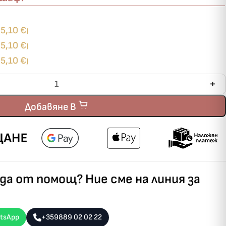
5,10
€
+
)
5,10
€
+
)
5,10
€
+
)
Добавяне В
а от помощ? Ние сме на линия за
tsApp
+359889 02 02 22