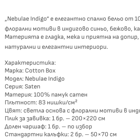
„Nebulae Indigo“ е елегантно спално бельо о
флорални мотиви в индигово синьо, бежово, ка
Материята е гладка, мека и приятна на допир,
натурални и елегантни интериори.
Характеристика:
Не
Марка: Cotton Box
Модел: Nebulae Indigo
Серия: Saten
Материя: 100% памук сатен
Плътност: 83 нишки/см²
Цвят: светла основа с флорални мотиви в инди
Плик за завивка: 1 бр. – 200×220 см
Долен чаршаф: 1 бр. – по избор
Стандартни калъфки: 2 бр. – 50×70 см