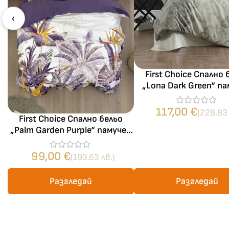
‹
First Choice Спално 
„Lona Dark Green“ п
сатен – 100% паму
части – за спал
117,00
€
(228.83 
First Choice Спално бельо
„Palm Garden Purple“ памучен
сатен – 100% памук – 6
части – за спалня
99,00
€
(193.63 лв.)
Разгледай
Разгледай