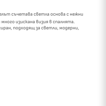
делът съчетава светла основа с нежни
 много изискана визия в спалнята.
сиран, подходящ за светли, модерни,
✓
ози