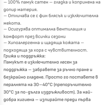
– 100% памук сатен – гладка и копринена на
✦
✦
допир материя.
✦
✦
– Отличава се с фин блясък и изключителна
мекота.
Хавлиени кърпи – Комплект 2 части – 100% памук
– Осигурява оптимална вентилация и
0 €
19,00 €
комфорт през всички сезони
– Хипоалергенна и щадяща кожата –
Бяло и Небесносиньо
Екрю и Бежово
подходяща за хора с чувствителност.
✓
Светлосиво и Антрацит
Пепел от Рози
Грижа и поддръжка:
Памукът е изключително лесен за
поддръжка – забравете за ръчно пране и
безкрайно гладене. Просто го поставете в
пералнята на 30–40°C (препоръчително
30°C за по-дълга издръжливост). За най-
добра хигиена – изпирайте преди първа