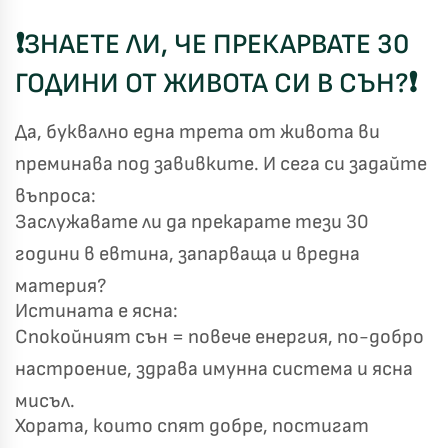
❗
ЗНАЕТЕ ЛИ, ЧЕ ПРЕКАРВАТЕ 30
ГОДИНИ ОТ ЖИВОТА СИ В СЪН?
❗
Да, буквално една трета от живота ви
преминава под завивките. И сега си задайте
въпроса:
Заслужавате ли да прекарате тези 30
години в евтина, запарваща и вредна
материя?
Истината е ясна:
Спокойният сън = повече енергия, по-добро
настроение, здрава имунна система и ясна
мисъл.
Хората, които спят добре, постигат