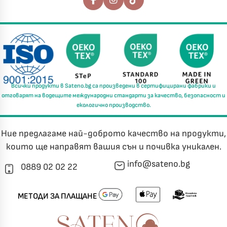
Последвайте ни
Всички продукти в
Sateno.bg
са произведени в
сертифицирани фабрики
и
отговарят на водещите международни стандарти за
качество, безопасност и
екологично производство.
Ние предлагаме най-доброто качество на продукти,
които ще направят вашия сън и почивка уникален.
info@sateno.bg
0889 02 02 22
МЕТОДИ ЗА ПЛАЩАНЕ