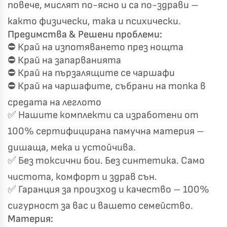
повече, мислят по-ясно и са по-здрави –
както физически, така и психически.
Предимства & Решени проблеми:
⛔ Край на изпотяването през нощта
⛔ Край на запарванията
⛔ Край на пързалящите се чаршафи
⛔ Край на чаршафите, събрани на топка в
средата на леглото
✅ Нашите комплекти са изработени от
100% сертифицирана памучна материя –
дишаща, мека и устойчива.
✅ Без токсични бои. Без синтетика. Само
чистота, комфорт и здрав сън.
Късметът избра Вас!
✅ Гаранция за произход и качество – 100%
🎁
сигурност за вас и вашето семейство.
Материя: