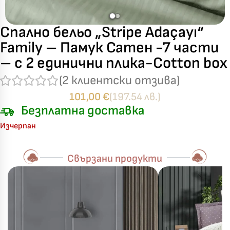
Спално бельо „Stripe Adaçayı“
Family – Памук Сатен -7 части
– с 2 единични плика-Cotton box
(
2
клиентски отзива)
101,00
€
(197.54 лв.)
Безплатна доставка
Изчерпан
Свързани продукти