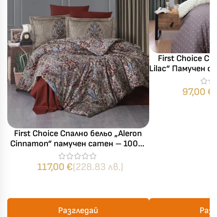
First Choice Сп
Lilac“ Памучен 
– 6 части
97,00
€
First Choice Спално бельо „Aleron
Cinnamon“ памучен сатен – 100%
памук – 7 части – за спалня с две
завивки
117,00
€
(228.83 лв.)
Разгледай
Раз