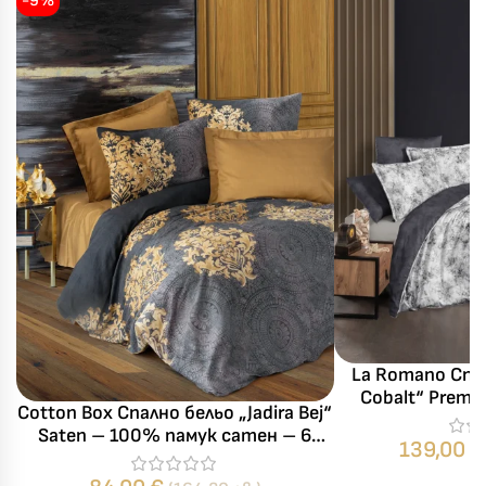
-9%
La Romano Спал
Cobalt“ Premi
Cotton Box Спално бельо „Jadira Bej“
памук – 300 T
Saten – 100% памук сатен – 6
сп
139,00
€
части – за спалня