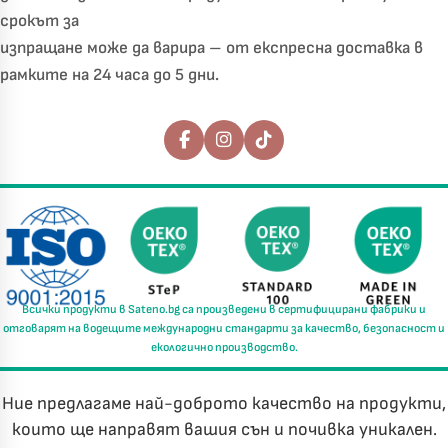
срокът за
изпращане може да варира – от експресна доставка в
рамките на 24 часа до 5 дни.
Последвайте ни
Всички продукти в
Sateno.bg
са произведени в
сертифицирани фабрики
и
отговарят на водещите международни стандарти за
качество, безопасност и
екологично производство.
Ние предлагаме най-доброто качество на продукти,
които ще направят вашия сън и почивка уникален.