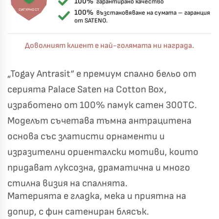
100%
гарантирано качество
СИГУРНОСТ
100%
възстановяване на сумата – гаранция
от SATENO.
Доволният клиент е най-голямата ни награда.
„Togay Antrasit“ е премиум спално бельо от
серията Palace Saten на Cotton Box,
изработено от 100% памук сатен 300TC.
Моделът съчетава тъмна антрацитена
основа със златисти орнаменти и
изразителни ориенталски мотиви, които
придават луксозна, драматична и много
стилна визия на спалнята.
Материята е гладка, мека и приятна на
допир, с фин сатениран блясък.
Късметът избра Вас!
🎁