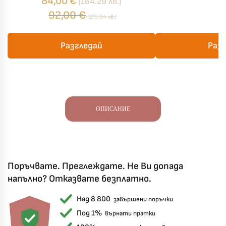
84,00
€
(164.29 лв.)
92,00
€
(179.94 лв.)
Разгледай
Раз
ОПИСАНИЕ
Поръчвате. Преглеждате. Не Ви допада
напълно? Отказвате безплатно.
Над 8 800
завършени поръчки
Под 1%
върнати пратки