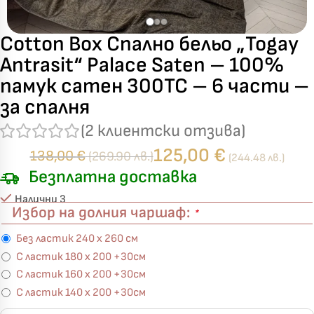
Cotton Box Спално бельо „Togay
Antrasit“ Palace Saten – 100%
памук сатен 300TC – 6 части –
за спалня
(
2
клиентски отзива)
125,00
€
138,00
€
(269.90 лв.)
(244.48 лв.)
Безплатна доставка
Налични 3
Избор на долния чаршаф:
*
Без ластик 240 х 260 см
С ластик 180 х 200 +30см
С ластик 160 х 200 +30см
С ластик 140 х 200 +30см