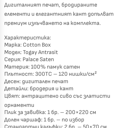
Дигиталният печат, бродираните
елементи и елегантният кант допълват
премиум излъчването на комплекта.
✦
✦
✦
✦
Характеристика:
Марка: Cotton Box
Модел: Togay Antrasit
Хавлиени кърпи – Комплект 2 части – 100% памук
0 €
Серия: Palace Saten
19,00 €
Материя: 100% памук сатен
Плътност: 300TC – 120 нишки/см²
Бяло и Небесносиньо
Екрю и Бежово
Десен: дигитален печат
✓
Светлосиво и Антрацит
Пепел от Рози
Детайли: бродерия и кант
Цвят: антрацитено сиво със златисти
орнаменти
Плик за завивка: 1 бр. – 200×220 см
Долен чаршаф: 1 бр. – по избор
Стандартни калъфки: 2 бр. – 50×70 см