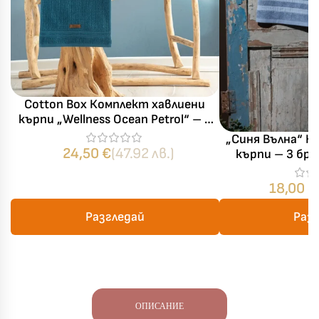
Cotton Box Комплект хавлиени
кърпи „Wellness Ocean Petrol“ – 3
части – 100% памук
„Синя Вълна“ К
24,50
€
(47.92 лв.)
кърпи – 3 бр
18,00
€
Разгледай
Раз
ОПИСАНИЕ