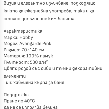
визия и елегантно излъчване, подходящо
Късметът избра Вас!
🎁
както за ежедневна употреба, така и за
стилно допълнение към банята.
✦
✦
Характеристика
✦
✦
Марка: Hobby
Модел: Avangarde Pink
Размер: 70×140 см
Хавлиени кърпи – Комплект 2 части – 100% памук
Материя: 100% памук
0 €
19,00 €
Плътност: 530 г/м²
Цвят: розов със сиви и тъмни декоративни
Бяло и Небесносиньо
Екрю и Бежово
елементи
✓
Светлосиво и Антрацит
Пепел от Рози
Тип: хавлиена кърпа за баня
Поддръжка
Пране до 40°C
Да не се използва белина