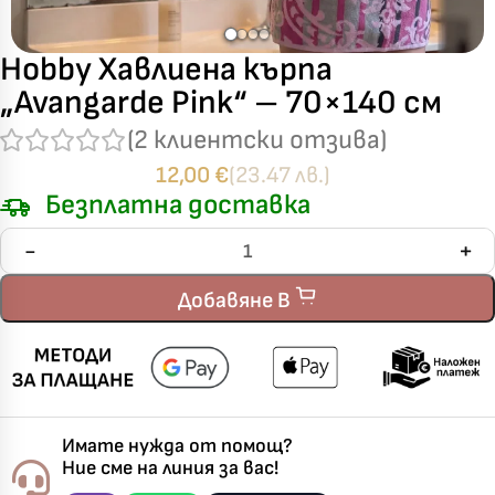
Hobby Хавлиена кърпа
„Avangarde Pink“ – 70×140 см
(
2
клиентски отзива)
12,00
€
(23.47 лв.)
Безплатна доставка
Добавяне В
Имате нужда от помощ?
Ние сме на линия за вас!