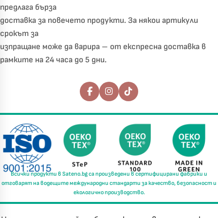
предлага бърза
доставка за повечето продукти. За някои артикули
срокът за
изпращане може да варира – от експресна доставка в
рамките на 24 часа до 5 дни.
Последвайте ни
Всички продукти в
Sateno.bg
са произведени в
сертифицирани фабрики
и
отговарят на водещите международни стандарти за
качество, безопасност и
екологично производство.