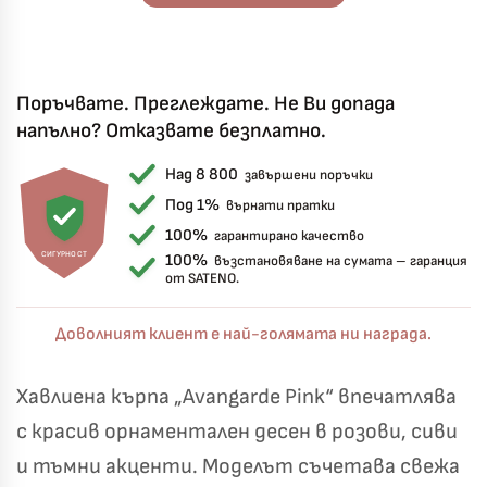
Поръчвате. Преглеждате. Не Ви допада
напълно? Отказвате безплатно.
Над 8 800
завършени поръчки
Под 1%
върнати пратки
100%
гарантирано качество
СИГУРНОСТ
100%
възстановяване на сумата – гаранция
от SATENO.
Доволният клиент е най-голямата ни награда.
Хавлиена кърпа „Avangarde Pink“ впечатлява
с красив орнаментален десен в розови, сиви
и тъмни акценти. Моделът съчетава свежа