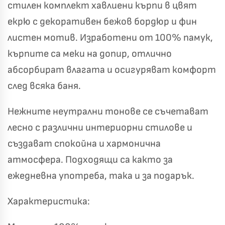
стилен комплект хавлиени кърпи в цвят
екрю с декоративен бежов бордюр и фин
листен мотив. Изработени от 100% памук,
кърпите са меки на допир, отлично
абсорбират влагата и осигуряват комфорт
след всяка баня.
Нежните неутрални тонове се съчетават
Късметът избра Вас!
🎁
лесно с различни интериорни стилове и
създават спокойна и хармонична
атмосфера. Подходящи са както за
✦
✦
ежедневна употреба, така и за подарък.
✦
✦
Характеристика:
Хавлиени кърпи – Комплект 2 части – 100% памук
0 €
19,00 €