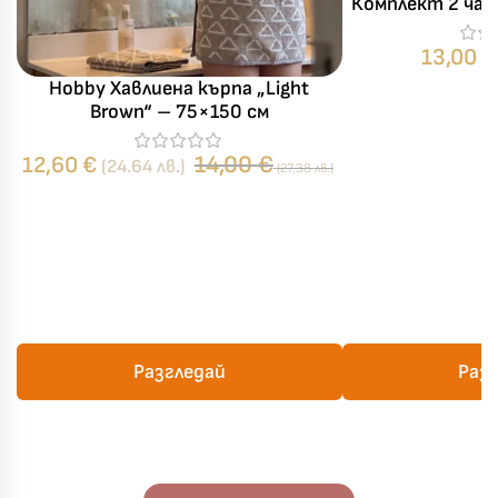
Комплект 2 ча
памук –
13,00
€
Hobby Хавлиена кърпа „Light
Brown“ – 75×150 см
14,00
€
12,60
€
(24.64 лв.)
(27.38 лв.)
Разгледай
Раз