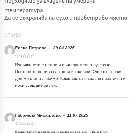
Подходящо за гладене на умерена
температура
Да се съхранява на сухо и проветриво място
ОТЗИВИ
Елена Петрова
–
29.04.2025
Излъчването е нежно и същевременно луксозно.
Цветовете на живо са топли и красиви. Още от първия
ден ми стана любимо. Комплектът е красив практичен и
носи усещане за лукс
Габриела Михайлова
–
11.07.2025
Качеството надмина очакванията ми. Още при