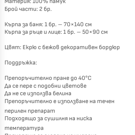
Материя: 100% памук
Брой части: 2 бр.
Бяло и Небесносиньо
Екрю и Бежово
Кърпа за баня: 1 бр. – 70×140 см
✓
Светлосиво и Антрацит
Пепел от Рози
Кърпа за ръце и лице: 1 бр. – 50×90 см
Цвят: Екрю с бежов декоративен бордюр
Поддръжка:
Препоръчително пране до 40°C
Да се пере с подобни цветове
Да не се използва белина
Препоръчително е използване на течен
перилен препарат
Подходящо за сушилня на ниска
температура