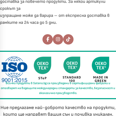
доставка за повечето продукти. За някои артикули
срокът за
изпращане може да варира – от експресна доставка в
рамките на 24 часа до 5 дни.
Последвайте ни
Всички продукти в
Sateno.bg
са произведени в
сертифицирани фабрики
и
отговарят на водещите международни стандарти за
качество, безопасност и
екологично производство.
Ние предлагаме най-доброто качество на продукти,
които ще направят вашия сън и почивка уникален.