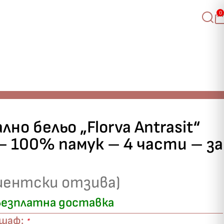
0
лно бельо „Florva Antrasit“
 – 100% памук – 4 части – за
иентски отзива)
езплатна доставка
ршаф:
*