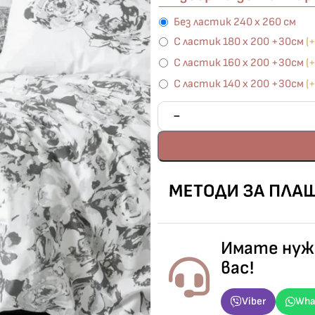
Без ластик 240 х 260 см
С ластик 180 х 200 +30см
(
С ластик 160 х 200 +30см
(
С ластик 140 х 200 +30см
(
Имате нужд
вас!
Viber
Wha