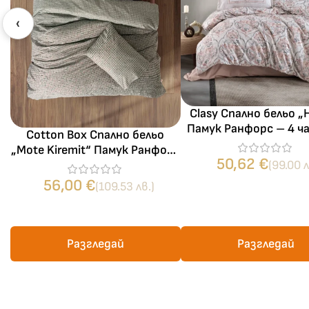
‹
Clasy Спално бельо „
Памук Ранфорс – 4 ч
Cotton Box Спално бельо
за спалня
„Mote Kiremit“ Памук Ранфорс
50,62
€
(99.00 л
– 4 части – за спалня
56,00
€
(109.53 лв.)
Разгледай
Разгледай