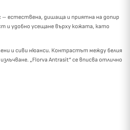
рс – естествена, дишаща и приятна на допир
ст и удобно усещане върху кожата, като
тени и сиви нюанси. Контрастът между белия
✓
ози
лъчване. „Florva Antrasit“ се вписва отлично