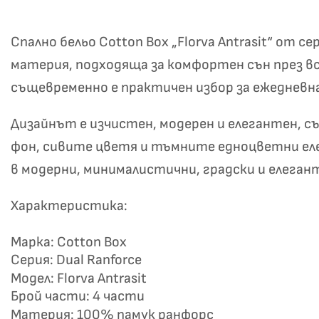
Спално бельо Cotton Box „Florva Antrasit“ от
материя, подходяща за комфортен сън през вс
същевременно е практичен избор за ежедневн
Дизайнът е изчистен, модерен и елегантен, 
фон, сивите цветя и тъмните едноцветни елеме
Не
в модерни, минималистични, градски и елеган
Характеристика:
Марка: Cotton Box
Серия: Dual Ranforce
Модел: Florva Antrasit
Брой части: 4 части
Материя: 100% памук ранфорс