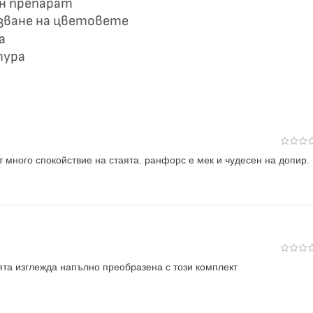
ен препарат
азване на цветовете
а
тура
т много спокойствие на стаята. ранфорс е мек и чудесен на допир.
ята изглежда напълно преобразена с този комплект