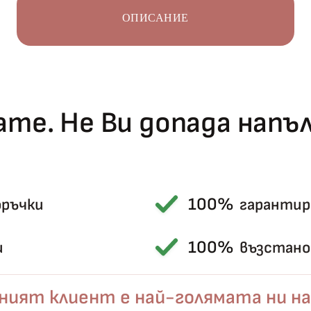
ОПИСАНИЕ
те. Не Ви допада нап
Късметът избра Вас!
🎁
100%
оръчки
гарантир
100%
и
възстанов
✦
✦
ният клиент е най-голямата ни на