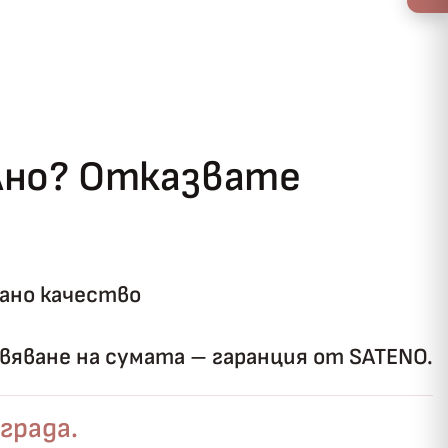
ълно? Отказвате
ано качество
яване на сумата – гаранция от SATENO.
града.