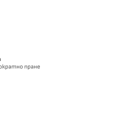
а
ократно пране