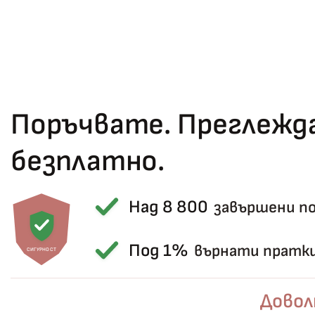
Поръчвате. Преглежда
безплатно.
Над 8 800
завършени п
Под 1%
върнати пратк
СИГУРНОСТ
Довол