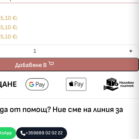
5,10
€
+
)
5,10
€
+
)
5,10
€
+
)
Добавяне В
а от помощ? Ние сме на линия за
tsApp
+359889 02 02 22