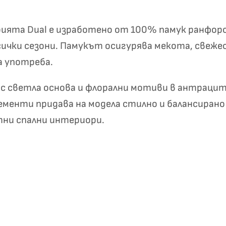
✦
✦
 серията Dual е изработено от 100% памук ранфо
ички сезони. Памукът осигурява мекота, свеже
Хавлиени кърпи – Комплект 2 части – 100% памук
0 €
а употреба.
19,00 €
със светла основа и флорални мотиви в антраци
Бяло и
Светлосиво и
Екрю и Бежово
Пепел от Р
нти придава на модела стилно и балансирано из
бесносиньо
Антрацит
тни спални интериори.