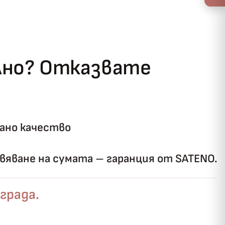
ълно? Отказвате
ано качество
яване на сумата – гаранция от SATENO.
града.