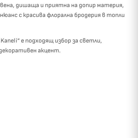
ствена, дишаща и приятна на допир материя,
нюанс с красива флорална бродерия в топли
aneli“ е подходящ избор за светли,
 декоративен акцент.
✓
ози