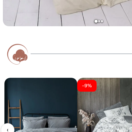
-9%
‹