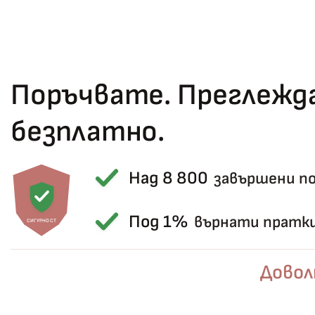
Поръчвате. Преглежда
безплатно.
Над 8 800
завършени п
Под 1%
върнати пратк
СИГУРНОСТ
Довол