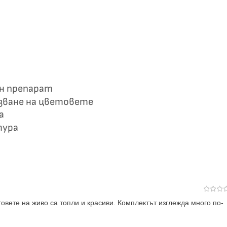
ен препарат
азване на цветовете
а
тура
товете на живо са топли и красиви. Комплектът изглежда много по-