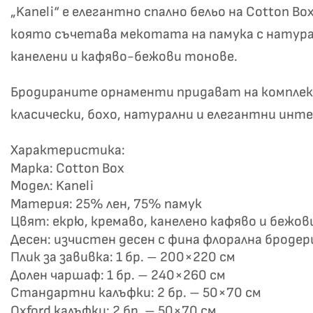
„Kaneli“ е елегантно спално бельо на Cotton 
която съчетава мекотата на памука с натурал
канелени и кафяво-бежови тонове.
Бродираните орнаменти придават на комплекта
класически, бохо, натурални и елегантни инт
Не
Характеристика:
Марка: Cotton Box
Модел: Kaneli
Материя: 25% лен, 75% памук
Цвят: екрю, кремаво, канелено кафяво и бежо
Десен: изчистен десен с фина флорална бродер
Плик за завивка: 1 бр. – 200×220 см
Долен чаршаф: 1 бр. – 240×260 см
Стандартни калъфки: 2 бр. – 50×70 см
Oxford калъфки: 2 бр. – 50×70 см