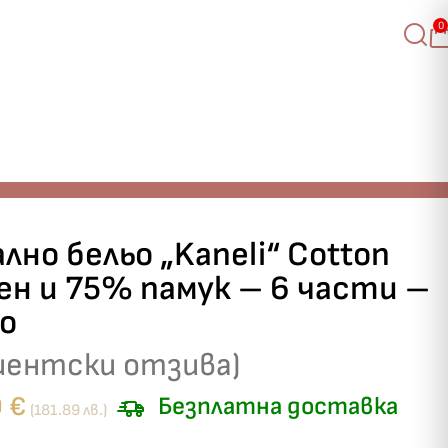
0
лно бельо „Kaneli“ Cotton
ен и 75% памук – 6 части –
ло
иентски отзива)
0
€
Безплатна доставка
(181.89 лв.)