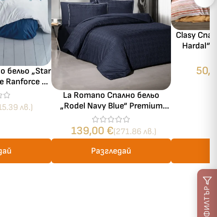
Clasy Спал
Hardal“ 
памук – 4 
50,
о бельо „Star
me Ranforce –
 части – за
La Romano Спално бельо
ня
„Rodel Navy Blue“ Premium
15.39 лв.)
Satin – 100% памук – 300 TC
– 6 части – за спалня
139,00
€
(271.86 лв.)
дай
Разгледай
Р
ФИЛТЪР