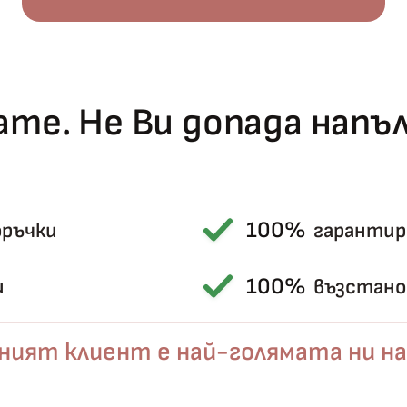
те. Не Ви допада нап
100%
оръчки
гарантир
Късметът избра Вас!
🎁
100%
и
възстанов
ният клиент е най-голямата ни на
✦
✦