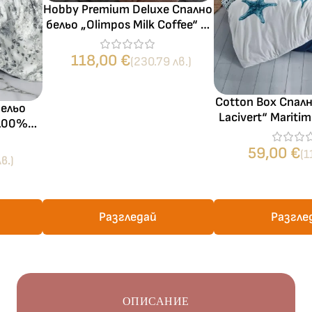
Hobby Premium Deluxe Спално
бельо „Olimpos Milk Coffee“ –
100% памук сатен – Страйп
сатен – 6 части – за спалня
118,00
€
(230.79 лв.)
Cotton Box Спалн
бельо
Lacivert“ Mariti
 100%
100% памук – 4
и – за
спал
59,00
€
(1
в.)
Разгледай
Разгле
ОПИСАНИЕ