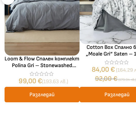
Cotton Box Спално 
„Moale Gri“ Saten –
Loom & Flow Спален комплект
памук сатен – 6 част
Polina Gri – Stonewashed
спалня
84,00
€
(164.29 л
органичен памук, 6 части за
92,00
€
спалня
99,00
€
(179.94 лв.)
(193.63 лв.)
Разгледай
Разгледай