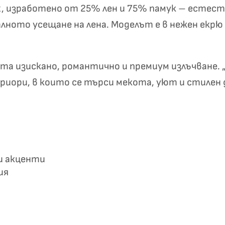
Box, изработено от 25% лен и 75% памук – есте
✦
✦
ното усещане на лена. Моделът е в нежен екрю 
Хавлиени кърпи – Комплект 2 части – 100% памук
0 €
19,00 €
 изискано, романтично и премиум излъчване. „K
ериори, в които се търси мекота, уют и стилен
Бяло и
Светлосиво и
Екрю и Бежово
Пепел от Р
бесносиньо
Антрацит
ви акценти
ия