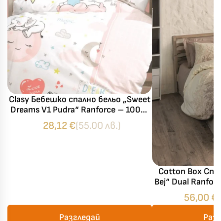
Clasy Бебешко спално бельо „Sweet
Dreams V1 Pudra“ Ranforce – 100%
памук – 4 части – за бебешко
28,12
€
(55.00 лв.)
легло
Cotton Box Спа
Bej“ Dual Ranfo
4 части 
56,00
€
Разгледай
Раз