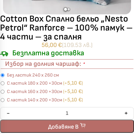
Cotton Box Спално бельо „Nesto
Petrol“ Ranforce – 100% памук –
4 части – за спалня
56,00
€
(109.53 лв.)
Безплатна доставка
Избор на долния чаршаф:
*
Без ластик 240 х 260 см
5,10
€
С ластик 180 х 200 +30см
(+
)
5,10
€
С ластик 160 х 200 +30см
(+
)
5,10
€
С ластик 140 х 200 +30см
(+
)
Добавяне В