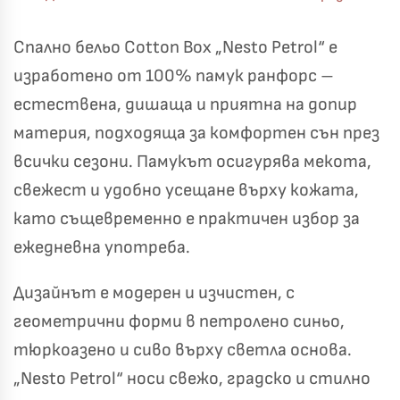
0 €
19,00 €
Спално бельо Cotton Box „Nesto Petrol“ е
Бяло и Небесносиньо
Екрю и Бежово
изработено от 100% памук ранфорс –
✓
Светлосиво и Антрацит
Пепел от Рози
естествена, дишаща и приятна на допир
материя, подходяща за комфортен сън през
всички сезони. Памукът осигурява мекота,
свежест и удобно усещане върху кожата,
като същевременно е практичен избор за
ежедневна употреба.
Дизайнът е модерен и изчистен, с
геометрични форми в петролено синьо,
тюркоазено и сиво върху светла основа.
„Nesto Petrol“ носи свежо, градско и стилно