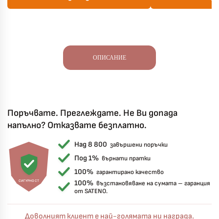
ОПИСАНИЕ
Поръчвате. Преглеждате. Не Ви допада
Късметът избра Вас!
🎁
напълно? Отказвате безплатно.
Над 8 800
завършени поръчки
Под 1%
върнати пратки
✦
✦
100%
гарантирано качество
СИГУРНОСТ
100%
възстановяване на сумата – гаранция
✦
✦
от SATENO.
Доволният клиент е най-голямата ни награда.
Хавлиени кърпи – Комплект 2 части – 100% памук