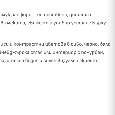
 памук ранфорс – естествена, дишаща и
ява мекота, свежест и удобно усещане върху
иси и контрастни цветове в сиво, черно, бяло
✓
ози
ийнейджърска стая или интериор с по-урбан,
разителна визия и силен визуален акцент.