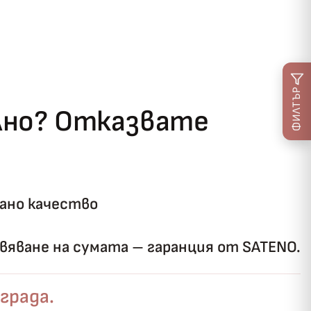
ФИЛТЪР
ълно? Отказвате
ано качество
яване на сумата – гаранция от SATENO.
града.