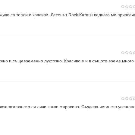
живо са топли и красиви. Десенът Rock Kırmızı веднага ми привлеч
ежно и същевременно луксозно. Красиво е и в същото време много
азопаковането си личи колко е красиво. Създава истинско усещан