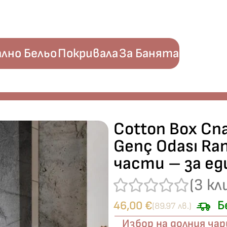
лно Бельо
Покривала
За Банята
ızı“ Genç Odası Ranforce – 100% памук – 3 части – за единичн
Cotton Box Спа
Genç Odası Ra
части – за ед
(
3
кл
Б
46,00
€
(89.97 лв.)
Избор на долния ча