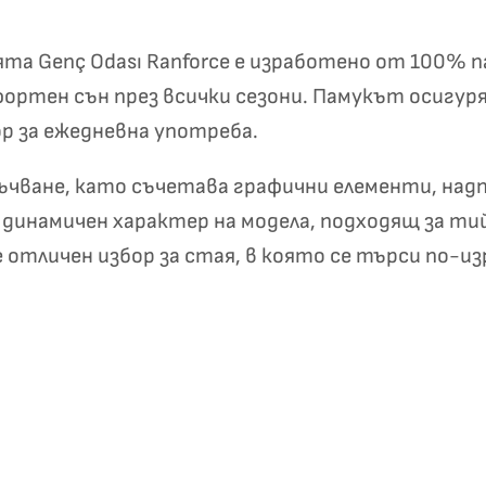
✦
✦
рията Genç Odası Ranforce е изработено от 100%
ортен сън през всички сезони. Памукът осигур
Хавлиени кърпи – Комплект 2 части – 100% памук
0 €
р за ежедневна употреба.
19,00 €
лъчване, като съчетава графични елементи, надп
Бяло и
Светлосиво и
Екрю и Бежово
Пепел от Р
и динамичен характер на модела, подходящ за т
бесносиньо
Антрацит
е отличен избор за стая, в която се търси по-из