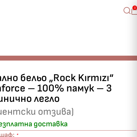
0
о легло
лно бельо „Rock Kırmızı“
nforce – 100% памук – 3
инично легло
иентски отзива)
езплатна доставка
ршаф:
*