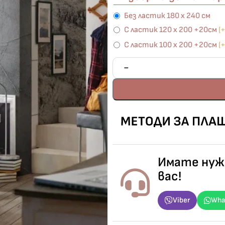
Без ластик 180 х 240 см
С ластик 120 х 200 +20см
(
С ластик 100 х 200 +20см
(
Имате нужд
вас!
Viber
Wha