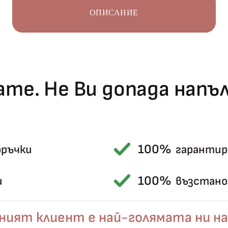
ОПИСАНИЕ
те. Не Ви допада нап
Късметът избра Вас!
100%
🎁
оръчки
гарантир
100%
и
възстанов
✦
✦
ният клиент е най-голямата ни на