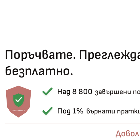
Поръчвате. Преглежда
безплатно.
Над 8 800
завършени п
Под 1%
върнати пратк
СИГУРНОСТ
Довол