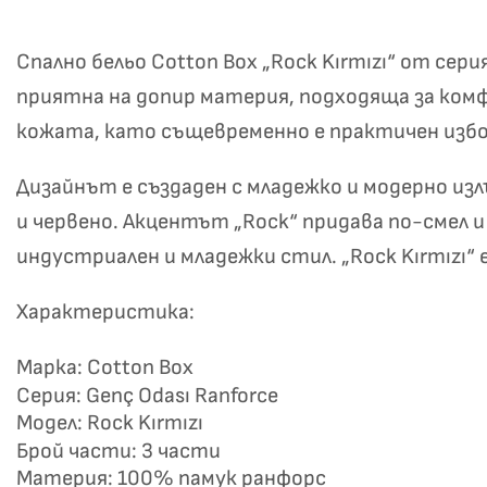
Спално бельо Cotton Box „Rock Kırmızı“ от се
приятна на допир материя, подходяща за комф
кожата, като същевременно е практичен избо
Дизайнът е създаден с младежко и модерно из
и червено. Акцентът „Rock“ придава по-смел 
Не
индустриален и младежки стил. „Rock Kırmızı“ 
Характеристика:
Марка: Cotton Box
Серия: Genç Odası Ranforce
Модел: Rock Kırmızı
Брой части: 3 части
Материя: 100% памук ранфорс