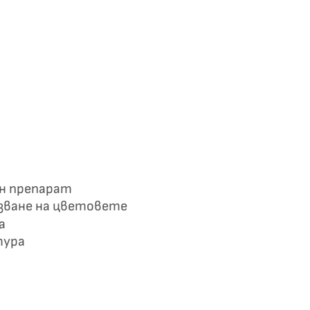
ен препарат
азване на цветовете
а
тура