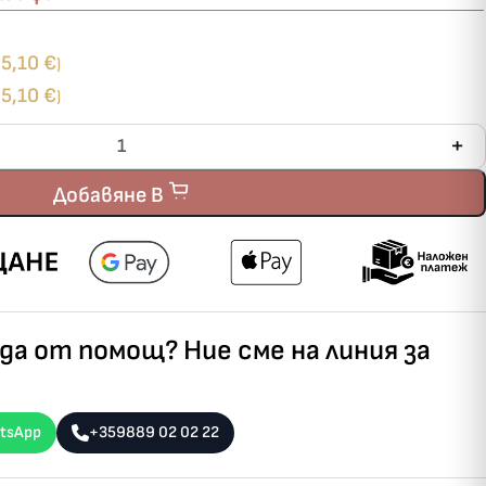
5,10
€
+
)
5,10
€
+
)
Добавяне В
а от помощ? Ние сме на линия за
tsApp
+359889 02 02 22