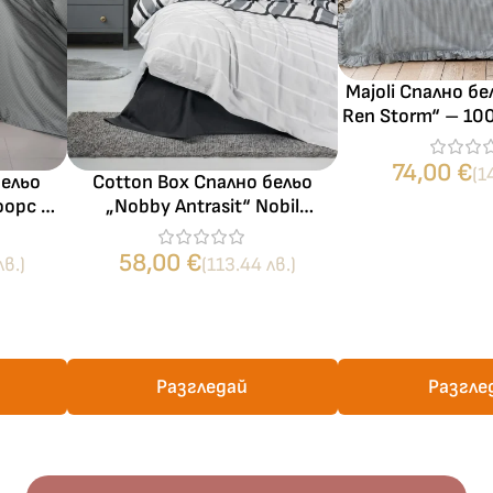
Majoli Спално бе
Ren Storm“ – 10
части – за
74,00
€
(1
бельо
Cotton Box Спално бельо
форс –
„Nobby Antrasit“ Nobil
и – за
Ranforce – 100% памук – 4
части – за спалня
58,00
€
лв.)
(113.44 лв.)
Разгледай
Разгле