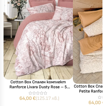
Cotton Box Спален комплект
Cotton Box Спалн
Ranforce Livara Dusty Rose – 5
Petite Ranfor
части
ранфорс – 5 ча
64,00
€
(125.17 лв.)
два
64,00
€