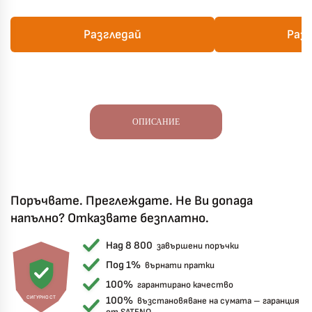
Разгледай
Раз
ОПИСАНИЕ
Поръчвате. Преглеждате. Не Ви допада
напълно? Отказвате безплатно.
Над 8 800
завършени поръчки
Под 1%
върнати пратки
100%
гарантирано качество
СИГУРНОСТ
100%
възстановяване на сумата – гаранция