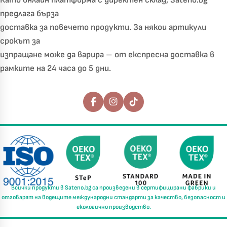
Като онлайн платформа с директен склад, Sateno.bg
предлага бърза
доставка за повечето продукти. За някои артикули
срокът за
изпращане може да варира – от експресна доставка в
рамките на 24 часа до 5 дни.
Последвайте ни
Всички продукти в
Sateno.bg
са произведени в
сертифицирани фабрики
и
отговарят на водещите международни стандарти за
качество, безопасност и
екологично производство.