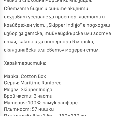
чайки и спокойна морска композиция.
Късметът избра Вас!
🎁
Светлата визия и сините акценти
създават усещане за простор, чистота и
крайбрежен уют. „Skipper Indigo“ е подходящ
✦
✦
избор за детска, тийнейджърска или гостна
✦
✦
стая, както и за интериори в морски,
скандинавски или светъл модерен стил.
Хавлиени кърпи – Комплект 2 части – 100% памук
0 €
Характеристика:
19,00 €
Марка: Cotton Box
Бяло и Небесносиньо
Екрю и Бежово
Серия: Maritime Ranforce
✓
Светлосиво и Антрацит
Пепел от Рози
Модел: Skipper Indigo
Брой части: 3 части
Материя: 100% памук ранфорс
Плътност: 57 нишки
Плик за завивка: 1 бр. – 160×220 см