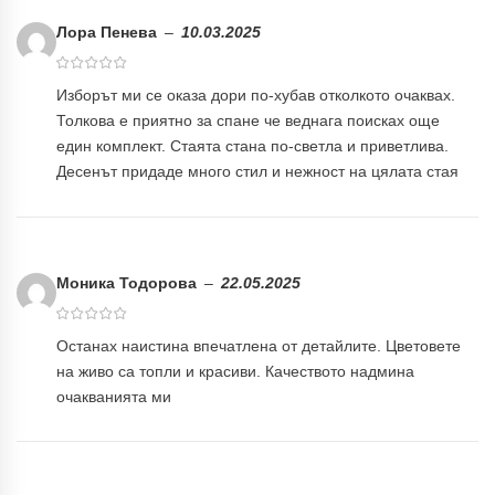
Лора Пенева
–
10.03.2025
Изборът ми се оказа дори по-хубав отколкото очаквах.
Толкова е приятно за спане че веднага поисках още
един комплект. Стаята стана по-светла и приветлива.
Десенът придаде много стил и нежност на цялата стая
Моника Тодорова
–
22.05.2025
Останах наистина впечатлена от детайлите. Цветовете
на живо са топли и красиви. Качеството надмина
очакванията ми