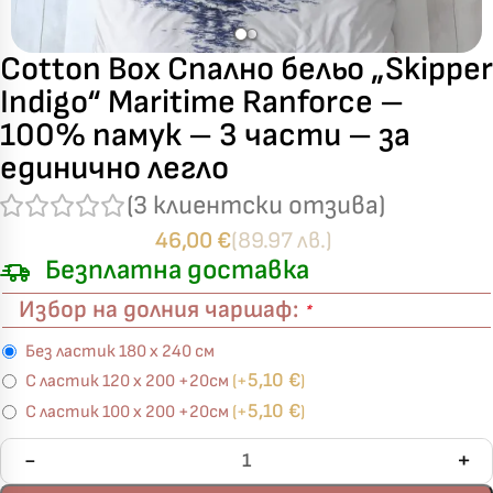
Cotton Box Спално бельо „Skipper
Indigo“ Maritime Ranforce –
100% памук – 3 части – за
единично легло
(
3
клиентски отзива)
46,00
€
(89.97 лв.)
Безплатна доставка
Избор на долния чаршаф:
*
Без ластик 180 х 240 см
5,10
€
С ластик 120 х 200 +20см
(+
)
5,10
€
С ластик 100 х 200 +20см
(+
)