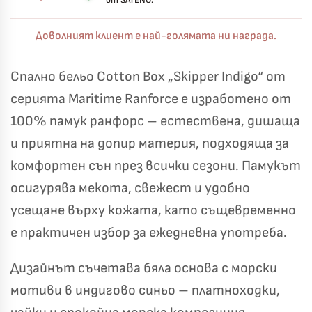
от SATENO.
Доволният клиент е най-голямата ни награда.
Спално бельо Cotton Box „Skipper Indigo“ от
серията Maritime Ranforce е изработено от
100% памук ранфорс – естествена, дишаща
и приятна на допир материя, подходяща за
комфортен сън през всички сезони. Памукът
осигурява мекота, свежест и удобно
усещане върху кожата, като същевременно
е практичен избор за ежедневна употреба.
Дизайнът съчетава бяла основа с морски
мотиви в индигово синьо – платноходки,