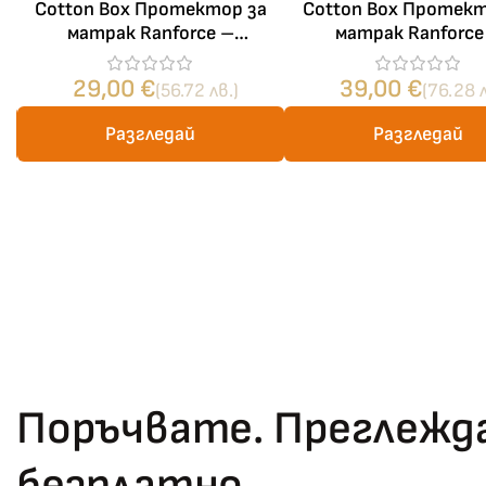
Cotton Box Протектор за
Cotton Box Протект
матрак Ranforce –
матрак Ranforce
 –
Непромокаем капитониран –
Непромокаем капито
120×200+30 см
200×200+30 с
29,00
€
39,00
€
(56.72 лв.)
(76.28 л
Разгледай
Разгледай
Поръчвате. Преглежда
безплатно.