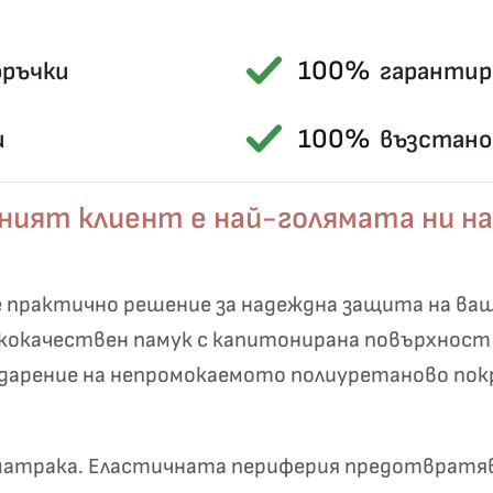
100%
оръчки
гарантир
100%
и
възстанов
ният клиент е най-голямата ни на
е практично решение за надеждна защита на ва
Късметът избра Вас!
🎁
кокачествен памук с капитонирана повърхност 
одарение на непромокаемото полиуретаново по
✦
✦
о матрака. Еластичната периферия предотвратя