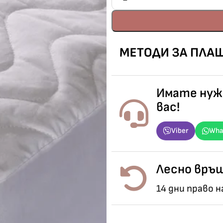
Имате нужд
вас!
Viber
Wha
Лесно връщ
14 дни право 