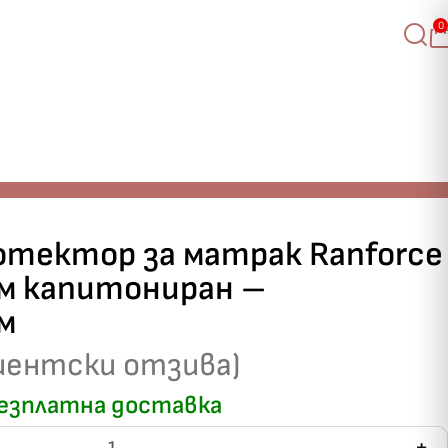
0
30 см
отектор за матрак Ranforce
м капитониран –
м
иентски отзива)
езплатна доставка