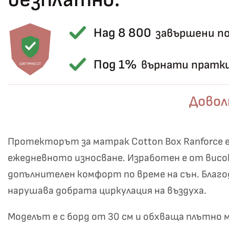
Над 8 800
завършени п
Под 1%
върнати пратк
СИГУРНОСТ
Довол
Протекторът за матрак Cotton Box Ranforce 
ежедневното износване. Изработен е от висо
допълнителен комфорт по време на сън. Благ
нарушава добрата циркулация на въздуха.
Моделът е с борд от 30 см и обхваща плътн