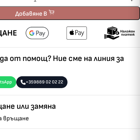
Добавяне В
а от помощ? Ние сме на линия за
tsApp
+359889 02 02 22
ане или замяна
на връщане