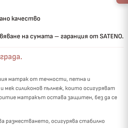
ано качество
яване на сумата – гаранция от SATENO.
града.
шия матрак от течности, петна и
и мек силиконов пълнеж, които осигуряват
критие матракът остава защитен, без да се
ва разместването, осигурява стабилно