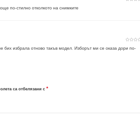
 още по-стилно отколкото на снимките
е бих избрала отново такъв модел. Изборът ми се оказа дори по-
*
олета са отбелязани с