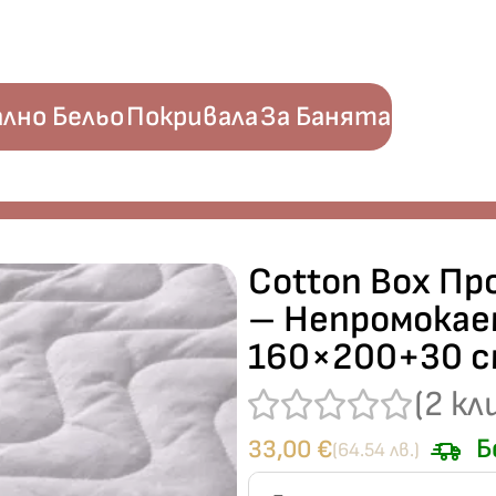
лно Бельо
Покривала
За Банята
а матрак Ranforce – Непромокаем капитониран – 160×200+
Cotton Box Пр
– Непромокае
160×200+30 с
(
2
кл
Б
33,00
€
(64.54 лв.)