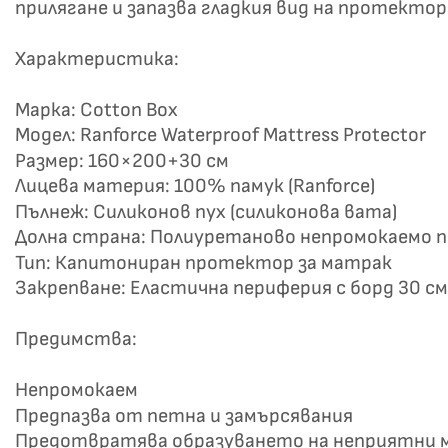
прилягане и запазва гладкия вид на протектор
Характеристика:
Марка: Cotton Box
Модел: Ranforce Waterproof Mattress Protector
Размер: 160×200+30 см
Лицева материя: 100% памук (Ranforce)
Не
Пълнеж: Силиконов пух (силиконова вата)
Долна страна: Полиуретаново непромокаемо 
Тип: Капитониран протектор за матрак
Закрепване: Еластична периферия с борд 30 см
Предимства:
Непромокаем
Предпазва от петна и замърсявания
Предотвратява образуването на неприятни 