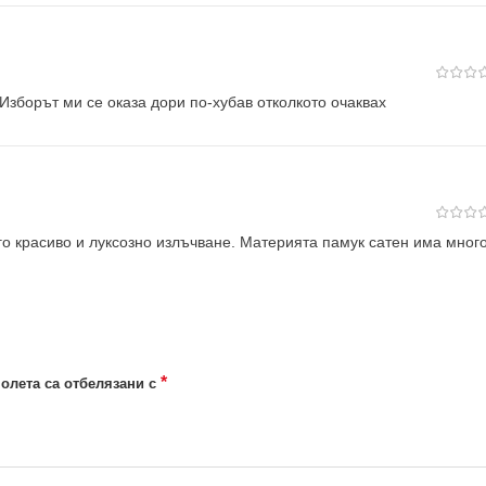
 Изборът ми се оказа дори по-хубав отколкото очаквах
го красиво и луксозно излъчване. Материята памук сатен има мног
*
олета са отбелязани с