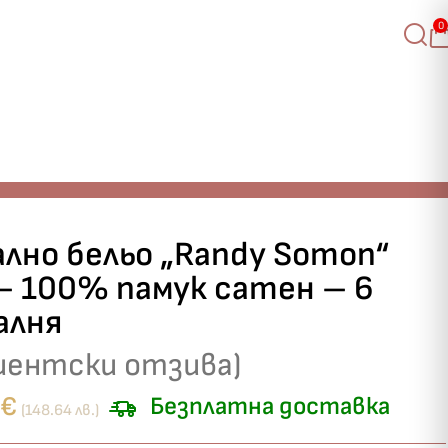
0
ално бельо „Randy Somon“
– 100% памук сатен – 6
алня
иентски отзива)
€
Безплатна доставка
(148.64 лв.)