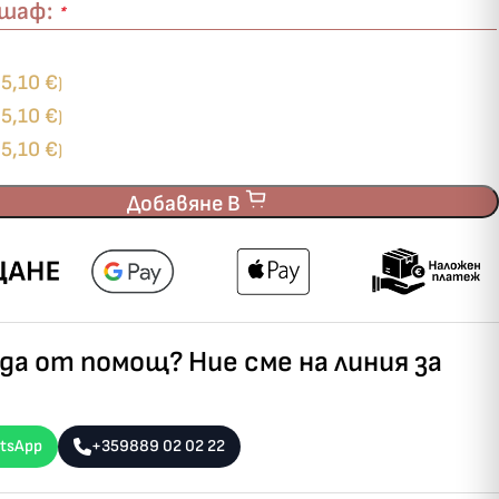
ршаф:
*
5,10
€
+
)
5,10
€
+
)
5,10
€
+
)
Добавяне В
а от помощ? Ние сме на линия за
tsApp
+359889 02 02 22