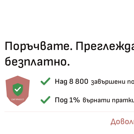
Поръчвате. Преглежда
безплатно.
Над 8 800
завършени п
Под 1%
върнати пратк
СИГУРНОСТ
Довол