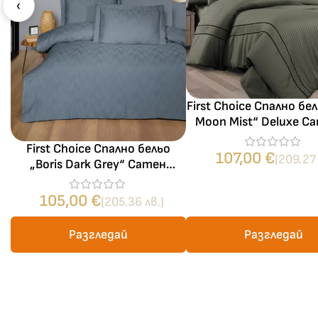
‹
First Choice Спално бел
Moon Mist“ Deluxe С
100% памук – 6 част
First Choice Спално бельо
спалня
107,00
€
(209.27 
„Boris Dark Grey“ Сатен
Жакард – 100% памук – 6
части – за спалня
105,00
€
(205.36 лв.)
Разгледай
Разгледай