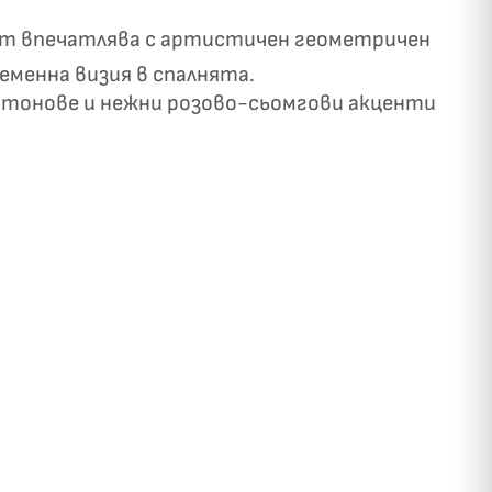
лът впечатлява с артистичен геометричен
ременна визия в спалнята.
и тонове и нежни розово-сьомгови акценти
✓
ози