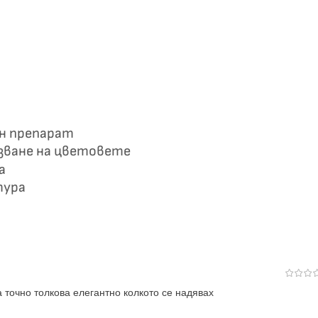
ен препарат
азване на цветовете
а
тура
 точно толкова елегантно колкото се надявах