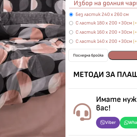
Избор на долния ча
Без ластик 240 х 260 см
С ластик 180 х 200 +30см
(
С ластик 160 х 200 +30см
(
С ластик 140 х 200 +30см
(
Последна бройка
Имате нужд
вас!
Viber
Wha