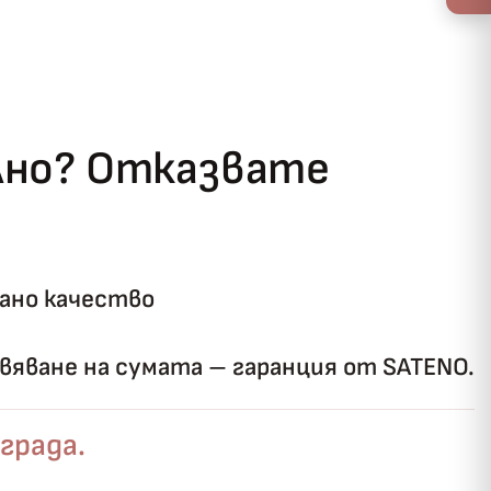
ълно? Отказвате
ано качество
яване на сумата – гаранция от SATENO.
града.