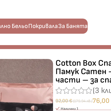
лно Бельо
Покривала
За Банята
on“ Памук Сатен – 100% памук сатен – 6 части – за спалня
Cotton Box Сп
Памук Сатен 
части – за сп
(
3
кл
76,00
92,00
€
(179.94 лв.)
Налични 1