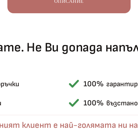
ОПИСАНИЕ
те. Не Ви допада нап
100%
оръчки
гарантир
Късметът избра Вас!
🎁
100%
и
възстанов
ният клиент е най-голямата ни на
✦
✦