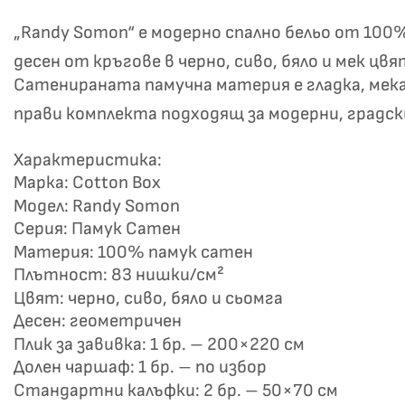
„Randy Somon“ е модерно спално бельо от 10
десен от кръгове в черно, сиво, бяло и мек цв
Сатенираната памучна материя е гладка, мек
прави комплекта подходящ за модерни, градс
Характеристика:
Марка: Cotton Box
Не
Модел: Randy Somon
Серия: Памук Сатен
Материя: 100% памук сатен
Плътност: 83 нишки/см²
Цвят: черно, сиво, бяло и сьомга
Десен: геометричен
Плик за завивка: 1 бр. – 200×220 см
Долен чаршаф: 1 бр. – по избор
Стандартни калъфки: 2 бр. – 50×70 см