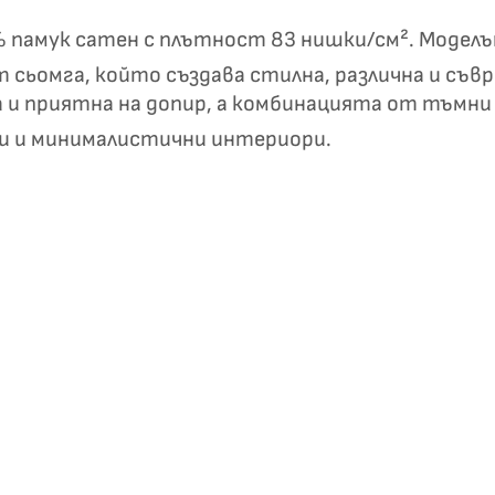
✦
✦
0% памук сатен с плътност 83 нишки/см². Моде
ят сьомга, който създава стилна, различна и съв
а и приятна на допир, а комбинацията от тъмн
Хавлиени кърпи – Комплект 2 части – 100% памук
0 €
ки и минималистични интериори.
19,00 €
Бяло и
Светлосиво и
Екрю и Бежово
Пепел от Р
бесносиньо
Антрацит