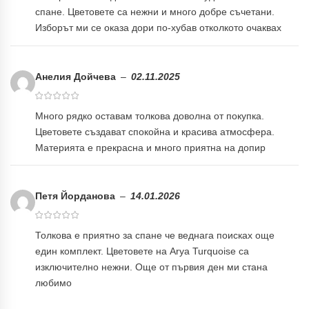
спане. Цветовете са нежни и много добре съчетани.
Изборът ми се оказа дори по-хубав отколкото очаквах
Анелия Дойчева
–
02.11.2025
Много рядко оставам толкова доволна от покупка.
Цветовете създават спокойна и красива атмосфера.
Материята е прекрасна и много приятна на допир
Петя Йорданова
–
14.01.2026
Толкова е приятно за спане че веднага поисках още
един комплект. Цветовете на Arya Turquoise са
изключително нежни. Още от първия ден ми стана
любимо