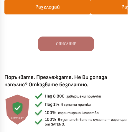
Разгледай
Раз
ОПИСАНИЕ
Поръчвате. Преглеждате. Не Ви допада
напълно? Отказвате безплатно.
Над 8 800
завършени поръчки
Под 1%
върнати пратки
100%
гарантирано качество
СИГУРНОСТ
100%
възстановяване на сумата – гаранция
от SATENO.