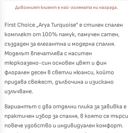
Доволният клиент е най-голямата ни награда.
First Choice „Arya Turquoise“ е стилен спален
комплект от 100% памук, памучен сатен,
създаден за елегантна и модерна спалня.
Моделът впечатлява с наситен
тюркоазено-син основен цвят и фин
флорален десен в светли нюанси, който
придава свежест, дълбочина и изискано
излъчване.
Вариантът с два отделни плика за завивка е
практичен избор за спалня, в която се търси
повече удобство и индивидуален комфорт.