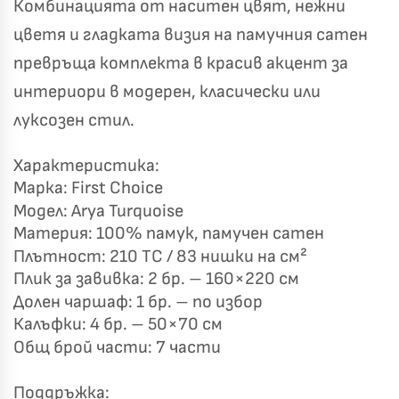
Комбинацията от наситен цвят, нежни
цветя и гладката визия на памучния сатен
превръща комплекта в красив акцент за
интериори в модерен, класически или
луксозен стил.
Късметът избра Вас!
🎁
Характеристика:
Марка: First Choice
Модел: Arya Turquoise
Материя: 100% памук, памучен сатен
✦
✦
Плътност: 210 TC / 83 нишки на см²
✦
✦
Плик за завивка: 2 бр. – 160×220 см
Долен чаршаф: 1 бр. – по избор
Калъфки: 4 бр. – 50×70 см
Хавлиени кърпи – Комплект 2 части – 100% памук
0 €
Общ брой части: 7 части
19,00 €
Поддръжка:
Бяло и Небесносиньо
Екрю и Бежово