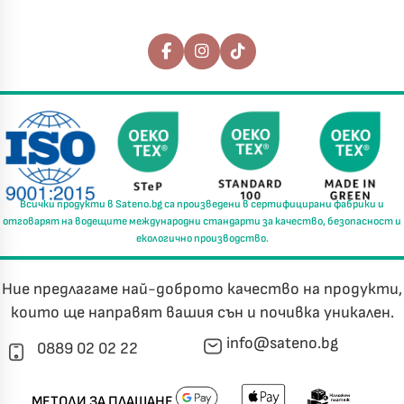
Последвайте ни
Всички продукти в
Sateno.bg
са произведени в
сертифицирани фабрики
и
отговарят на водещите международни стандарти за
качество, безопасност и
екологично производство.
Ние предлагаме най-доброто качество на продукти,
които ще направят вашия сън и почивка уникален.
info@sateno.bg
0889 02 02 22
МЕТОДИ ЗА ПЛАЩАНЕ