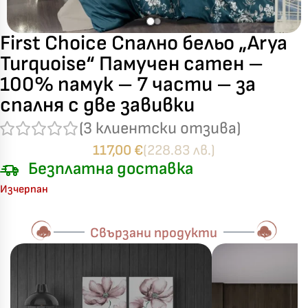
First Choice Спално бельо „Arya
Turquoise“ Памучен сатен –
100% памук – 7 части – за
спалня с две завивки
(
3
клиентски отзива)
117,00
€
(228.83 лв.)
Безплатна доставка
Изчерпан
Свързани продукти