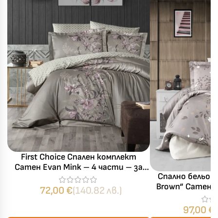
First Choice Спален комплект
Сатен Evan Mink – 4 части – за
Спално бельо Fi
единично легло
Brown“ Сатен 
72,00
€
(140.82 лв.)
части 
97,00
€