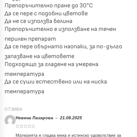
Препоръчително пране до 30°C
✓
Светлосиво и Антрацит
Пепел от Рози
Да се пере с подобни цветове
Да не се използва белина
Препоръчително е използване на течен
перилен препарат
Да се пере обърнато наопаки, за по-дълго
запазване на цветовете
Подходящо за гладене на умерена
температура
Да се суши естествено или на ниска
температура
ОТЗИВИ
Невена Лазарова
–
21.08.2025
Материята е гладка мека и истинско удоволствие за