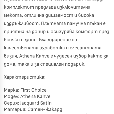
Късметът избра Вас!
🎁
комплектът предлага изключителна
мекота, отлична дишаемост и висока
издръжливост. Плътната памучна тъкан е
✦
✦
приятна на допир и осигурява комфорт през
✦
✦
всички сезони. Благодарение на
качествената изработка и елегантната
Хавлиени кърпи – Комплект 2 части – 100% памук
0 €
визия, Athena Kahve е чудесен избор както за
19,00 €
дома, така и за специален подарък.
Бяло и Небесносиньо
Екрю и Бежово
Характеристика:
✓
Светлосиво и Антрацит
Пепел от Рози
Марка: First Choice
Модел: Athena Kahve
Серия: Jacquard Satin
Материя: Сатен-жакард