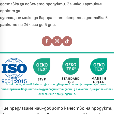
доставка за повечето продукти. За някои артикули
срокът за
изпращане може да варира – от експресна доставка в
рамките на 24 часа до 5 дни.
Последвайте ни
Всички продукти в
Sateno.bg
са произведени в
сертифицирани фабрики
и
отговарят на водещите международни стандарти за
качество, безопасност и
екологично производство.
Ние предлагаме най-доброто качество на продукти,