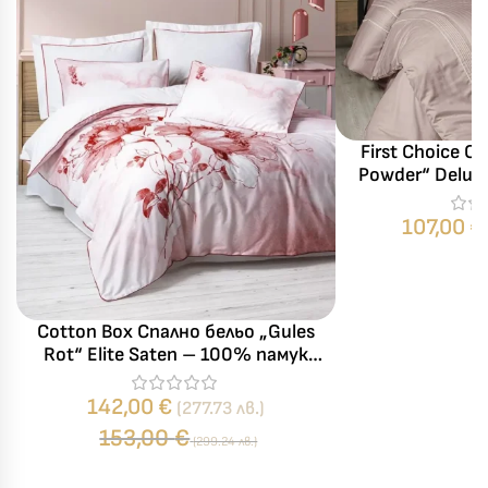
First Choice С
Powder“ Delu
памук – 6 ча
107,00
€
Cotton Box Спално бельо „Gules
Rot“ Elite Saten – 100% памук
сатен 300TC – 6 части – за
спалня
142,00
€
(277.73 лв.)
153,00
€
(299.24 лв.)