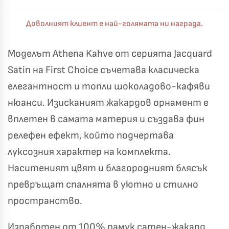
Доволният клиент е най-голямата ни награда.
Моделът Athena Kahve от серията Jacquard
Satin на First Choice съчетава класическа
елегантност и топли шоколадово-кафяви
нюанси. Изисканият жакардов орнамент е
вплетен в самата материя и създава фин
релефен ефект, който подчертава
луксозния характер на комплекта.
Наситеният цвят и благородният блясък
превръщат спалнята в уютно и стилно
пространство.
Изработен от 100% памук сатен-жакард,