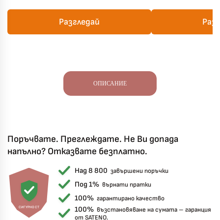
Разгледай
Раз
ОПИСАНИЕ
Поръчвате. Преглеждате. Не Ви допада
напълно? Отказвате безплатно.
Над 8 800
завършени поръчки
Под 1%
върнати пратки
100%
гарантирано качество
СИГУРНОСТ
100%
възстановяване на сумата – гаранция
от SATENO.