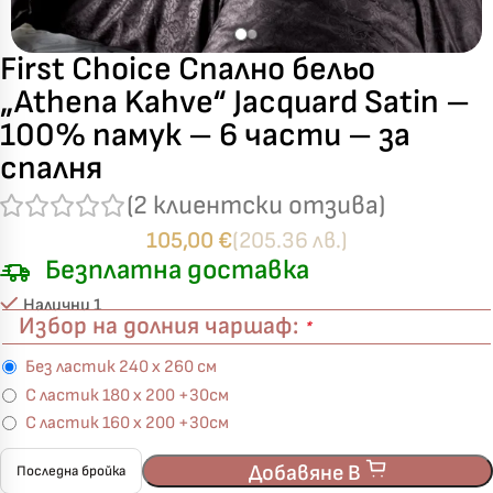
First Choice Спално бельо
„Athena Kahve“ Jacquard Satin –
100% памук – 6 части – за
спалня
(
2
клиентски отзива)
105,00
€
(205.36 лв.)
Безплатна доставка
Налични 1
Избор на долния чаршаф:
*
Без ластик 240 х 260 см
С ластик 180 х 200 +30см
С ластик 160 х 200 +30см
Добавяне В
Последна бройка