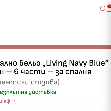
0
пално бельо „Living Navy Blue“
 – 6 части – за спалня
иентски отзива)
езплатна доставка
ршаф:
*