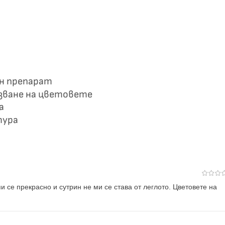
ен препарат
азване на цветовете
а
тура
и се прекрасно и сутрин не ми се става от леглото. Цветовете на