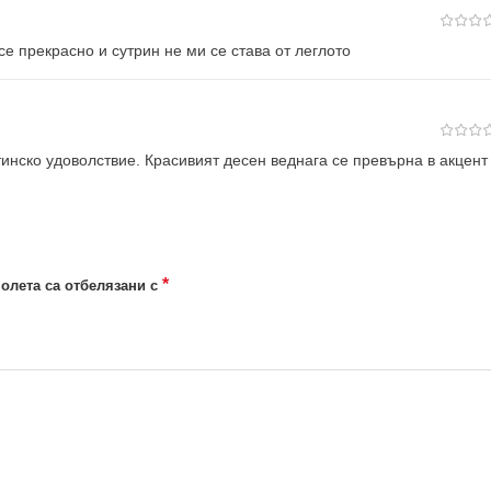
се прекрасно и сутрин не ми се става от леглото
тинско удоволствие. Красивият десен веднага се превърна в акцент
*
олета са отбелязани с