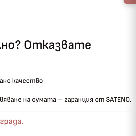
ълно? Отказвате
ано качество
яване на сумата – гаранция от SATENO.
града.