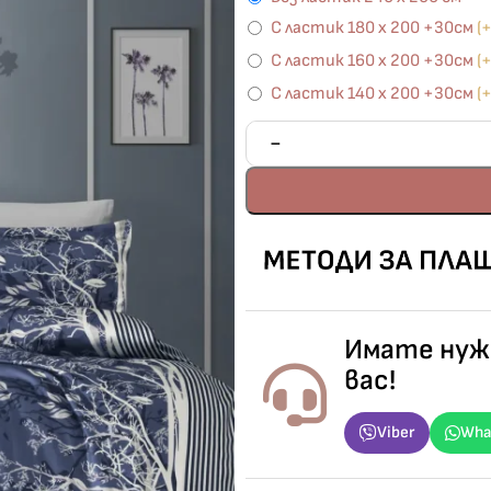
С ластик 180 х 200 +30см
(
С ластик 160 х 200 +30см
(
С ластик 140 х 200 +30см
(
Имате нужд
вас!
Viber
Wha