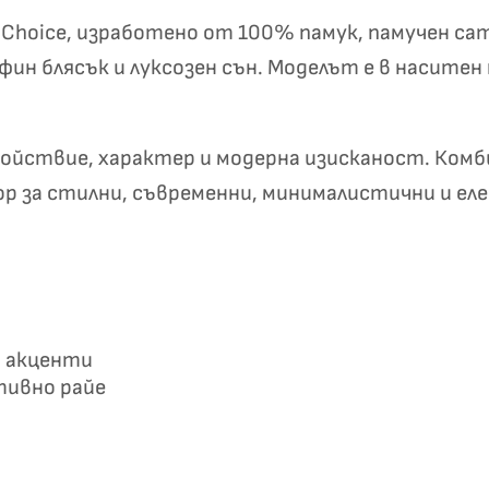
✦
✦
rst Choice, изработено от 100% памук, памучен са
фин блясък и луксозен сън. Моделът е в насите
Хавлиени кърпи – Комплект 2 части – 100% памук
0 €
19,00 €
койствие, характер и модерна изисканост. Ком
збор за стилни, съвременни, минималистични и е
Бяло и
Светлосиво и
Екрю и Бежово
Пепел от Р
бесносиньо
Антрацит
и акценти
ативно райе