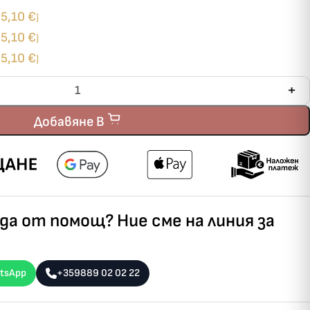
5,10
€
+
)
5,10
€
+
)
5,10
€
+
)
Добавяне В
а от помощ? Ние сме на линия за
tsApp
+359889 02 02 22