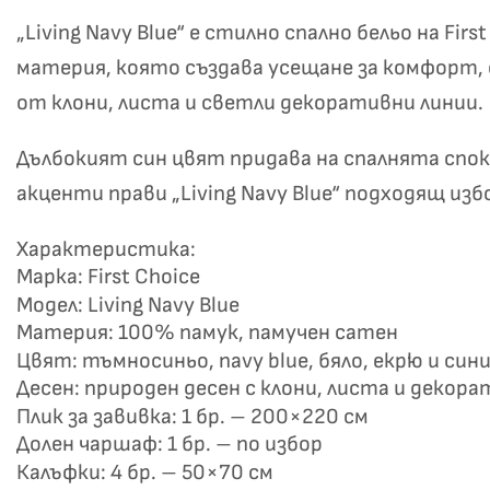
„Living Navy Blue“ е стилно спално бельо на Fi
материя, която създава усещане за комфорт, 
от клони, листа и светли декоративни линии.
Дълбокият син цвят придава на спалнята спо
акценти прави „Living Navy Blue“ подходящ и
Не
Характеристика:
Марка: First Choice
Модел: Living Navy Blue
Материя: 100% памук, памучен сатен
Цвят: тъмносиньо, navy blue, бяло, екрю и син
Десен: природен десен с клони, листа и декор
Плик за завивка: 1 бр. – 200×220 см
Долен чаршаф: 1 бр. – по избор
Калъфки: 4 бр. – 50×70 см