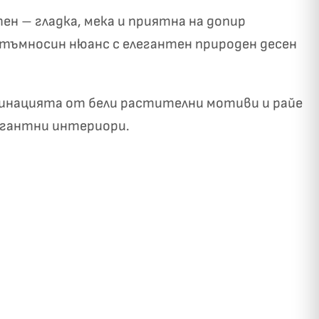
тен – гладка, мека и приятна на допир
н тъмносин нюанс с елегантен природен десен
бинацията от бели растителни мотиви и райе
легантни интериори.
✓
ози