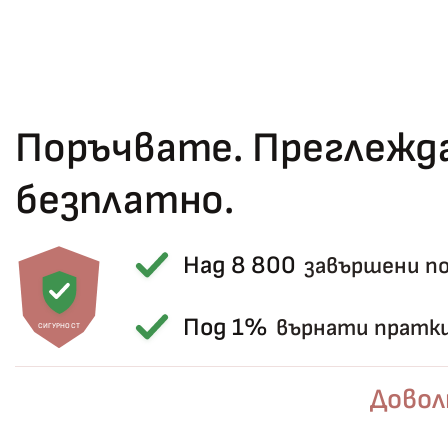
Поръчвате. Преглежда
безплатно.
Над 8 800
завършени п
Под 1%
върнати пратк
СИГУРНОСТ
Довол