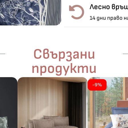
Лесно връщ
14 дни право 
Свързани
продукти
-9%