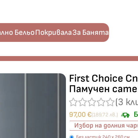
лно Бельо
Покривала
За Банята
y Blue“ Памучен сатен – 6 части – за спалня
First Choice С
Памучен сатен
(
3
кл
Б
97,00
€
(189.72 лв.)
Избор на долния ча
Без ластик 240 х 260 см