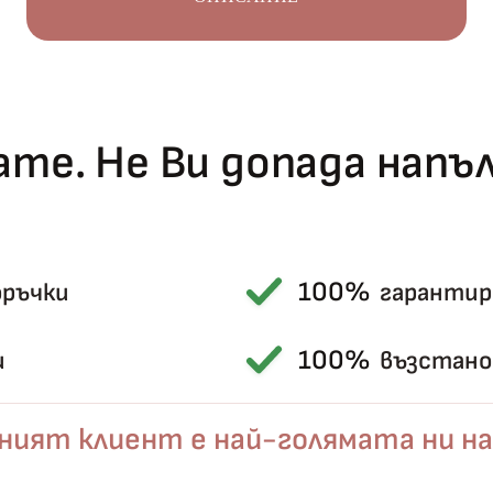
те. Не Ви допада нап
100%
оръчки
гарантир
Късметът избра Вас!
🎁
100%
и
възстанов
ният клиент е най-голямата ни на
✦
✦