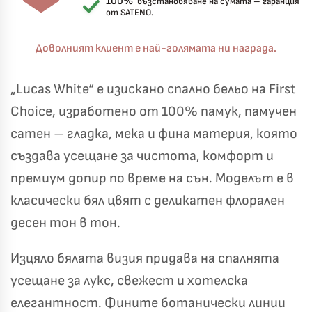
100%
възстановяване на сумата – гаранция
от SATENO.
Доволният клиент е най-голямата ни награда.
„Lucas White“ е изискано спално бельо на First
Choice, изработено от 100% памук, памучен
сатен – гладка, мека и фина материя, която
създава усещане за чистота, комфорт и
премиум допир по време на сън. Моделът е в
класически бял цвят с деликатен флорален
десен тон в тон.
Късметът избра Вас!
🎁
Изцяло бялата визия придава на спалнята
усещане за лукс, свежест и хотелска
елегантност. Фините ботанически линии