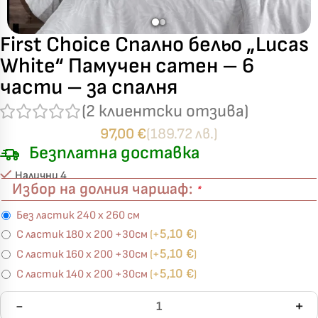
First Choice Спално бельо „Lucas
White“ Памучен сатен – 6
части – за спалня
(
2
клиентски отзива)
97,00
€
(189.72 лв.)
Безплатна доставка
Налични 4
Избор на долния чаршаф:
*
Без ластик 240 х 260 см
5,10
€
С ластик 180 х 200 +30см
(+
)
5,10
€
С ластик 160 х 200 +30см
(+
)
5,10
€
С ластик 140 х 200 +30см
(+
)