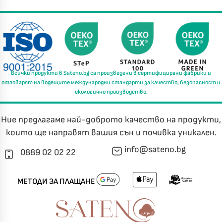
Всички продукти в
Sateno.bg
са произведени в
сертифицирани фабрики
и
отговарят на водещите международни стандарти за
качество, безопасност и
екологично производство.
Ние предлагаме най-доброто качество на продукти,
които ще направят вашия сън и почивка уникален.
info@sateno.bg
0889 02 02 22
МЕТОДИ ЗА ПЛАЩАНЕ