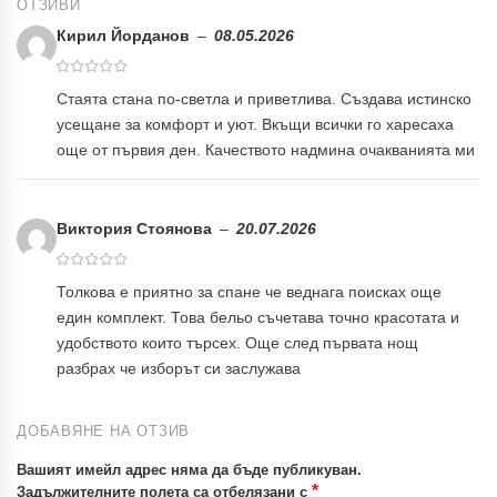
ОТЗИВИ
Кирил Йорданов
–
08.05.2026
Стаята стана по-светла и приветлива. Създава истинско
усещане за комфорт и уют. Вкъщи всички го харесаха
още от първия ден. Качеството надмина очакванията ми
Виктория Стоянова
–
20.07.2026
Толкова е приятно за спане че веднага поисках още
един комплект. Това бельо съчетава точно красотата и
удобството които търсех. Още след първата нощ
разбрах че изборът си заслужава
ДОБАВЯНЕ НА ОТЗИВ
Вашият имейл адрес няма да бъде публикуван.
*
Задължителните полета са отбелязани с