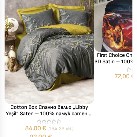
First Choice Сп
3D Satin – 100%
за един
72,00
€
Cotton Box Спално бельо „Libby
Yeşil“ Saten – 100% памук сатен –
6 части – за спалня
84,00
€
(164.29 лв.)