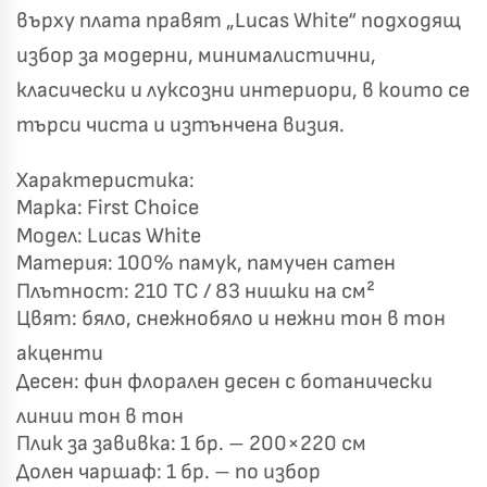
✦
✦
върху плата правят „Lucas White“ подходящ
✦
✦
избор за модерни, минималистични,
класически и луксозни интериори, в които се
Хавлиени кърпи – Комплект 2 части – 100% памук
търси чиста и изтънчена визия.
0 €
19,00 €
Характеристика:
Бяло и Небесносиньо
Екрю и Бежово
Марка: First Choice
Модел: Lucas White
✓
Светлосиво и Антрацит
Пепел от Рози
Материя: 100% памук, памучен сатен
Плътност: 210 TC / 83 нишки на см²
Цвят: бяло, снежнобяло и нежни тон в тон
акценти
Десен: фин флорален десен с ботанически
линии тон в тон
Плик за завивка: 1 бр. – 200×220 см
Долен чаршаф: 1 бр. – по избор