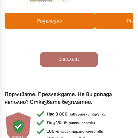
92,00
€
(179.94 лв.)
Разгледай
Раз
ОПИСАНИЕ
Поръчвате. Преглеждате. Не Ви допада
напълно? Отказвате безплатно.
Над 8 800
завършени поръчки
Под 1%
върнати пратки
100%
гарантирано качество
СИГУРНОСТ