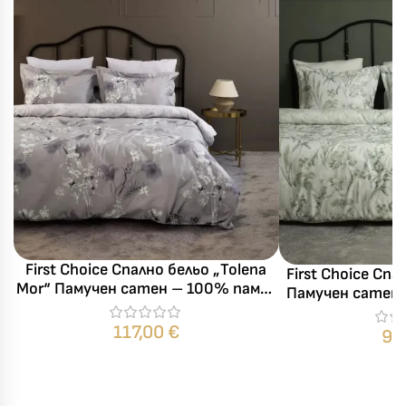
First Choice Спално бельо „Tolena
First Choice Спа
Mor“ Памучен сатен – 100% памук
Памучен сатен 
– 7 части – за спалня с два плика
части –
117,00
€
97