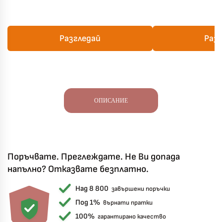
Разгледай
Раз
ОПИСАНИЕ
Поръчвате. Преглеждате. Не Ви допада
напълно? Отказвате безплатно.
Над 8 800
завършени поръчки
Под 1%
върнати пратки
100%
гарантирано качество