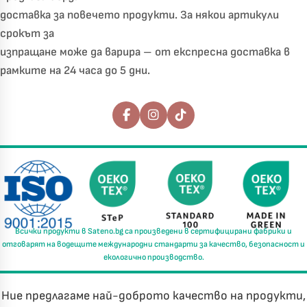
доставка за повечето продукти. За някои артикули
срокът за
изпращане може да варира – от експресна доставка в
рамките на 24 часа до 5 дни.
Последвайте ни
Всички продукти в
Sateno.bg
са произведени в
сертифицирани фабрики
и
отговарят на водещите международни стандарти за
качество, безопасност и
екологично производство.
Ние предлагаме най-доброто качество на продукти,