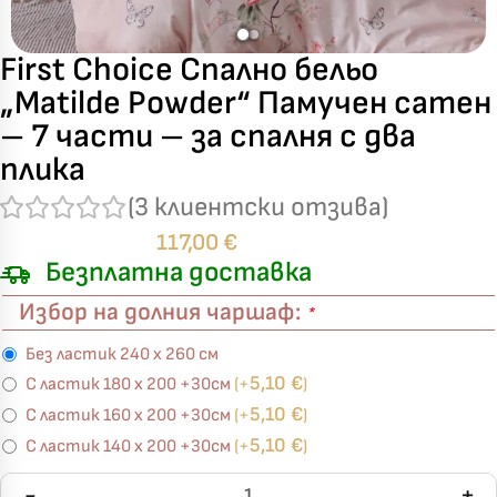
First Choice Спално бельо
„Matilde Powder“ Памучен сатен
– 7 части – за спалня с два
плика
(
3
клиентски отзива)
117,00
€
Безплатна доставка
Избор на долния чаршаф:
*
Без ластик 240 х 260 см
5,10
€
С ластик 180 х 200 +30см
(+
)
5,10
€
С ластик 160 х 200 +30см
(+
)
5,10
€
С ластик 140 х 200 +30см
(+
)