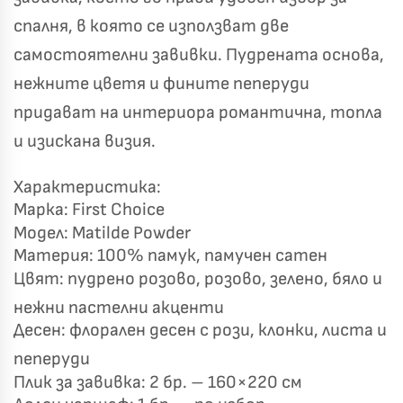
Късметът избра Вас!
🎁
спалня, в която се използват две
самостоятелни завивки. Пудрената основа,
нежните цветя и фините пеперуди
✦
✦
придават на интериора романтична, топла
✦
✦
и изискана визия.
Хавлиени кърпи – Комплект 2 части – 100% памук
Характеристика:
0 €
19,00 €
Марка: First Choice
Модел: Matilde Powder
Бяло и Небесносиньо
Екрю и Бежово
Материя: 100% памук, памучен сатен
Цвят: пудрено розово, розово, зелено, бяло и
✓
Светлосиво и Антрацит
Пепел от Рози
нежни пастелни акценти
Десен: флорален десен с рози, клонки, листа и
пеперуди
Плик за завивка: 2 бр. – 160×220 см