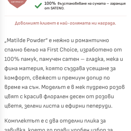
СИГУРНОСТ
100%
възстановяване на сумата – гаранция
от SATENO.
Доволният клиент е най-голямата ни награда.
„Matilde Powder“ е нежно и романтично
спално бельо на First Choice, изработено от
100% памук, памучен сатен – гладка, мека и
фина материя, която създава усещане за
комфорт, свежест и премиум допир по
време на сън. Моделът е в мек пудрено розов
цвят с красив флорален десен от розови
цветя, зелени листа и ефирни пеперуди.
Комплектът е с два отделни плика за
завивка, което го прави удобен избор за