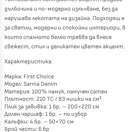
дълбочина и по-модерно излъчване, без да
нарушава лекотата на дизайна. Подходящ е
✦
✦
за светли, модерни и спокойни интериори, в
✦
✦
които спалното бельо трябва да внесе
свежест, стил и деликатен цветен акцент.
Хавлиени кърпи – Комплект 2 части – 100% памук
0 €
19,00 €
Характеристика:
Бяло и Небесносиньо
Екрю и Бежово
Марка: First Choice
Модел: Sarnia Denim
✓
Светлосиво и Антрацит
Пепел от Рози
Материя: 100% памук, памучен сатен
Плътност: 210 TC / 83 нишки на см²
Плик за завивка: 1 бр. – 200×220 см
Долен чаршаф: 1 бр. – по избор
Калъфки: 4 бр. – 50×70 см
Брой части: 6 бр