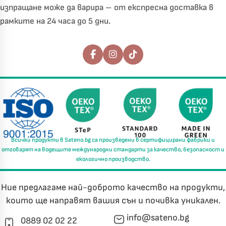
изпращане може да варира – от експресна доставка в
рамките на 24 часа до 5 дни.
Последвайте ни
Всички продукти в
Sateno.bg
са произведени в
сертифицирани фабрики
и
отговарят на водещите международни стандарти за
качество, безопасност и
екологично производство.
Ние предлагаме най-доброто качество на продукти,
които ще направят вашия сън и почивка уникален.
info@sateno.bg
0889 02 02 22