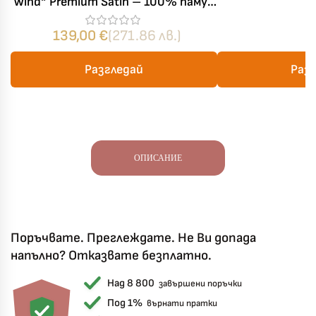
Wind“ Premium Satin – 100% памук
– 300 TC – 6 части – за спалня
139,00
€
(271.86 лв.)
Разгледай
Раз
ОПИСАНИЕ
Поръчвате. Преглеждате. Не Ви допада
напълно? Отказвате безплатно.
Над 8 800
завършени поръчки
Под 1%
върнати пратки