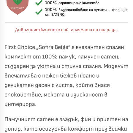
100%
гарантирано качество
СИГУРНОСТ
100%
възстановяване на сумата – гаранция
от SATENO.
Доволният клиент е най-голямата ни награда.
First Choice „Sofira Beige“ е елегантен спален
комплект от 100% памук, памучен сатен,
създаден за уютна и стилна спалня. Моделът
впечатлява с нежен бежов нюанс и
деликатен десен с листа, който внася
спокойствие, мекота и изисканост в
интериора.
Късметът избра Вас!
🎁
Памучният сатен е гладък, фин и приятен на
допир, като осигурява комфорт през всички
✦
✦