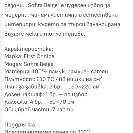
сезони. „Sofira Beige“ е чудесен избор за
✦
✦
модерни, минималистични и естествени
интериори, където се търси балансирана
Хавлиени кърпи – Комплект 2 части – 100% памук
визия с меки и топли тонове.
0 €
19,00 €
Характеристика:
Бяло и Небесносиньо
Екрю и Бежово
Марка: First Choice
✓
Модел: Sofira Beige
Светлосиво и Антрацит
Пепел от Рози
Материя: 100% памук, памучен сатен
Плътност: 210 TC / 83 нишки на см²
Плик за завивка: 2 бр. – 160×220 см
Долен чаршаф: 1 бр. – по избор
Калъфки: 4 бр. – 50×70 см
Общ брой части: 7 части
Поддръжка:
Препоръчително пране до 30°C