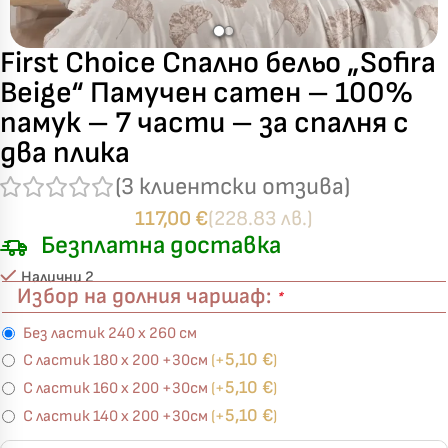
First Choice Спално бельо „Sofira
Beige“ Памучен сатен – 100%
памук – 7 части – за спалня с
два плика
(
3
клиентски отзива)
117,00
€
(228.83 лв.)
Безплатна доставка
Налични 2
Избор на долния чаршаф:
*
Без ластик 240 х 260 см
5,10
€
С ластик 180 х 200 +30см
(+
)
5,10
€
С ластик 160 х 200 +30см
(+
)
5,10
€
С ластик 140 х 200 +30см
(+
)