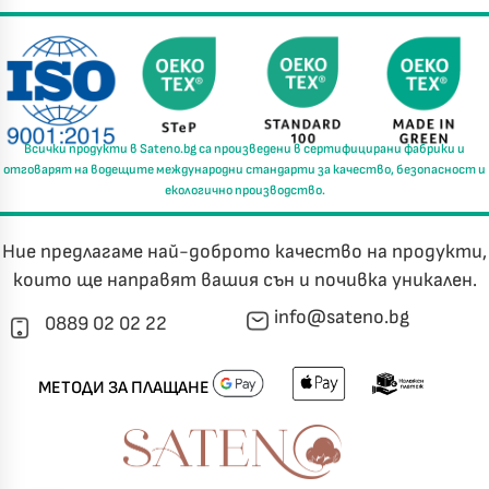
Всички продукти в
Sateno.bg
са произведени в
сертифицирани фабрики
и
отговарят на водещите международни стандарти за
качество, безопасност и
екологично производство.
Ние предлагаме най-доброто качество на продукти,
които ще направят вашия сън и почивка уникален.
info@sateno.bg
0889 02 02 22
МЕТОДИ ЗА ПЛАЩАНЕ