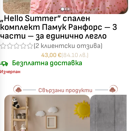
„Hello Summer“ спален
комплект Памук Ранфорс – 3
части – за единично легло
(
2
клиентски отзива)
43,00
€
(84.10 лв.)
Безплатна доставка
Изчерпан
Свързани продукти