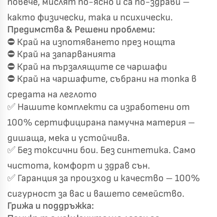
повече, мислят по-ясно и са по-здрави –
както физически, така и психически.
Предимства & Решени проблеми:
⛔ Край на изпотяването през нощта
⛔ Край на запарванията
⛔ Край на пързалящите се чаршафи
Късметът избра Вас!
🎁
⛔ Край на чаршафите, събрани на топка в
средата на леглото
✅ Нашите комплекти са изработени от
✦
✦
100% сертифицирана памучна материя –
✦
✦
дишаща, мека и устойчива.
✅ Без токсични бои. Без синтетика. Само
Хавлиени кърпи – Комплект 2 части – 100% памук
чистота, комфорт и здрав сън.
0 €
19,00 €
✅ Гаранция за произход и качество – 100%
сигурност за вас и вашето семейство.
Бяло и Небесносиньо
Екрю и Бежово
Грижа и поддръжка:
✓
Светлосиво и Антрацит
Пепел от Рози