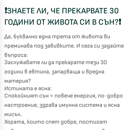
❗
ЗНАЕТЕ ЛИ, ЧЕ ПРЕКАРВАТЕ 30
ГОДИНИ ОТ ЖИВОТА СИ В СЪН?
❗
Да, буквално една трета от живота ви
преминава под завивките. И сега си задайте
въпроса:
Заслужавате ли да прекарате тези 30
години в евтина, запарваща и вредна
материя?
Истината е ясна:
Спокойният сън = повече енергия, по-добро
настроение, здрава имунна система и ясна
мисъл.
Хората, които спят добре, постигат