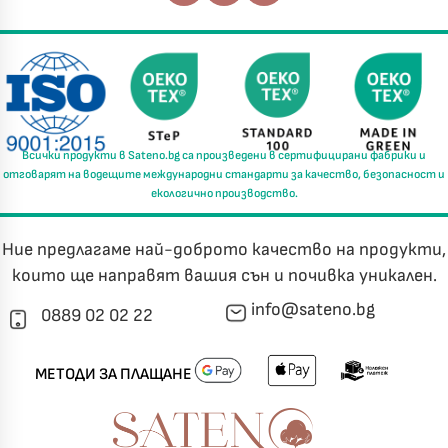
Всички продукти в
Sateno.bg
са произведени в
сертифицирани фабрики
и
отговарят на водещите международни стандарти за
качество, безопасност и
екологично производство.
Ние предлагаме най-доброто качество на продукти,
които ще направят вашия сън и почивка уникален.
info@sateno.bg
0889 02 02 22
МЕТОДИ ЗА ПЛАЩАНЕ