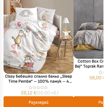
Cotton Box Спа
Bej“ Toprak Ran
– 4 части
Clasy Бебешко спално бельо „Sleep
58,00
€
Time Pembe“ – 100% памук – 4
части – за бебешко легло
28,12
€
(55.00 лв.)
Разгледай
Раз