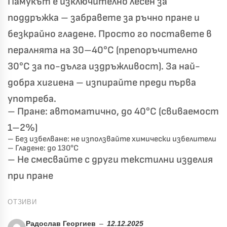
Памукът е изключително лесен за
поддръжка – забравете за ръчно пране и
безкрайно гладене. Просто го поставете в
пералнята на 30–40°C (препоръчително
30°C за по-дълга издръжливост). За най-
добра хигиена – изпирайте преди първа
употреба.
– Пране: автоматично, до 40°C (свиваемост
1–2%)
– Без избелване: не използвайте химически избелители
– Гладене: до 130°C
– Не смесвайте с други текстилни изделия
при пране
ОТЗИВИ
Радослав Георгиев
–
12.12.2025