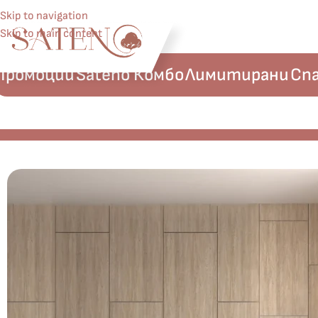
Skip to navigation
Skip to main content
Промоции
Sateno Комбо
Лимитирани
Спа
Начало
Памук Сатен
La Romano Спално бельо „Rodney Win