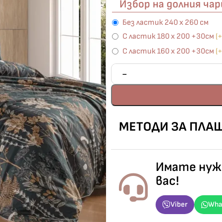
Избор на долния ча
Без ластик 240 х 260 см
С ластик 180 х 200 +30см
(
С ластик 160 х 200 +30см
(
Имате нужд
вас!
Viber
Wha