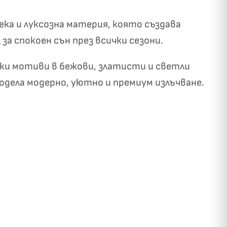
ека и луксозна материя, която създава
а спокоен сън през всички сезони.
ски мотиви в бежови, златисти и светли
дела модерно, уютно и премиум излъчване.
✓
ози