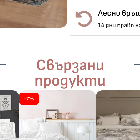
Лесно връщ
14 дни право 
Свързани
продукти
-7%