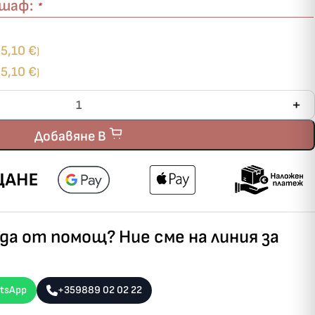
ршаф:
*
5,10
€
+
)
5,10
€
+
)
Добавяне В
а от помощ? Ние сме на линия за
tsApp
+359889 02 02 22