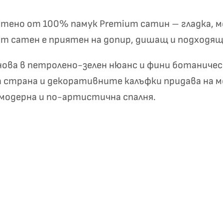
✦
✦
отено от 100% памук Premium сатин – гладка, м
 сатен е приятен на допир, дишащ и подходящ з
Хавлиени кърпи – Комплект 2 части – 100% памук
0 €
19,00 €
нова в петролено-зелен нюанс и фини ботаниче
трана и декоративните калъфки придава на мо
Бяло и
Светлосиво и
 модерна и по-артистична спалня.
Екрю и Бежово
Пепел от Р
бесносиньо
Антрацит