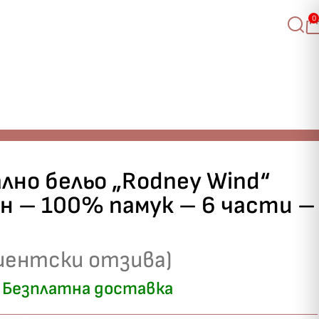
0
лно бельо „Rodney Wind“
н – 100% памук – 6 части –
иентски отзива)
Безплатна доставка