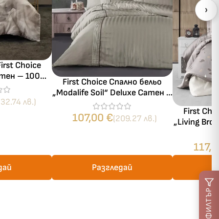
›
irst Choice
Сатен – 100%
First Choice Спално бельо
„Modalife Soil“ Deluxe Сатен –
ика
232.74 лв.)
100% памук – 6 части – за
First Cho
спалня
107,00
€
(209.27 лв.)
„Living Br
– 7 части 
117,
дай
Разгледай
Р
ФИЛТЪР