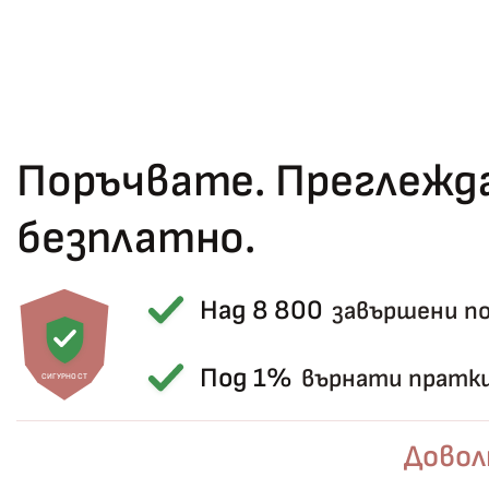
Поръчвате. Преглежда
безплатно.
Над 8 800
завършени п
Под 1%
върнати пратк
СИГУРНОСТ
Довол