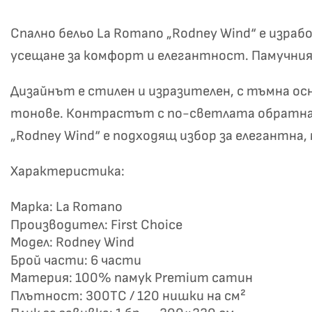
Спално бельо La Romano „Rodney Wind“ е израб
усещане за комфорт и елегантност. Памучният
Дизайнът е стилен и изразителен, с тъмна ос
тонове. Контрастът с по-светлата обратна с
„Rodney Wind“ е подходящ избор за елегантна,
Не
Характеристика:
Марка: La Romano
Производител: First Choice
Модел: Rodney Wind
Брой части: 6 части
Материя: 100% памук Premium сатин
Плътност: 300TC / 120 нишки на см²