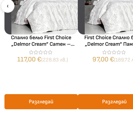
‹
Спално бельо First Choice
First Choice Спално 
„Delmor Cream“ Сатен –
„Delmor Cream“ Па
100% памук – 7 части – за
сатен – 100% паму
спалня с два плика
части – за спал
117,00
€
97,00
€
(228.83 лв.)
(189.72 
Разгледай
Разгледай