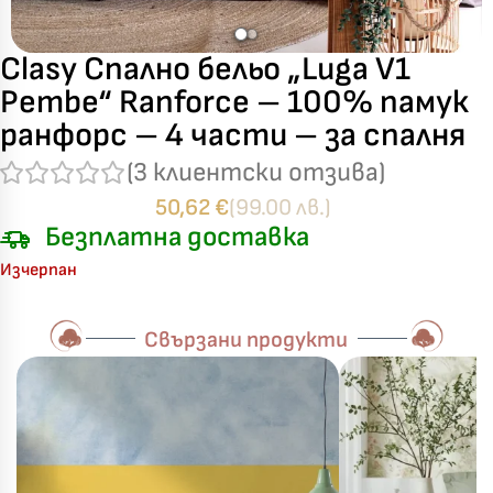
Clasy Спално бельо „Luga V1
Pembe“ Ranforce – 100% памук
ранфорс – 4 части – за спалня
(
3
клиентски отзива)
50,62
€
(99.00 лв.)
Безплатна доставка
Изчерпан
Свързани продукти