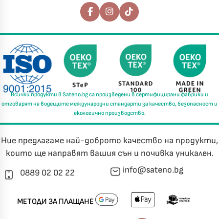
Последвайте ни
Всички продукти в
Sateno.bg
са произведени в
сертифицирани фабрики
и
отговарят на водещите международни стандарти за
качество, безопасност и
екологично производство.
Ние предлагаме най-доброто качество на продукти,
които ще направят вашия сън и почивка уникален.
info@sateno.bg
0889 02 02 22
МЕТОДИ ЗА ПЛАЩАНЕ