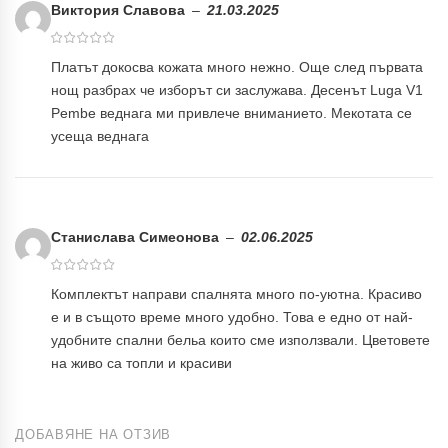
Виктория Славова
–
21.03.2025
Платът докосва кожата много нежно. Още след първата
нощ разбрах че изборът си заслужава. Десенът Luga V1
Pembe веднага ми привлече вниманието. Мекотата се
усеща веднага
Станислава Симеонова
–
02.06.2025
Комплектът направи спалнята много по-уютна. Красиво
е и в същото време много удобно. Това е едно от най-
удобните спални бельа които сме използвали. Цветовете
на живо са топли и красиви
ДОБАВЯНЕ НА ОТЗИВ