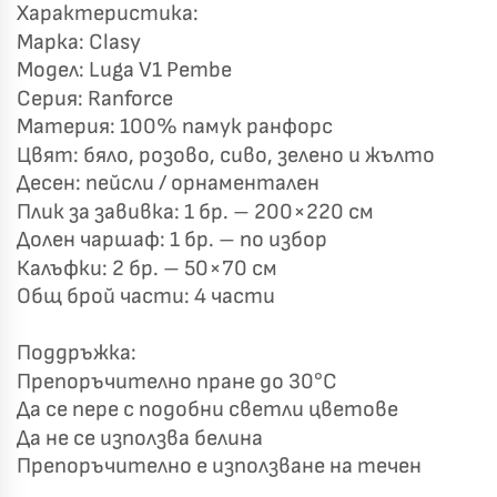
Характеристика:
Марка: Clasy
Модел: Luga V1 Pembe
Серия: Ranforce
Материя: 100% памук ранфорс
Цвят: бяло, розово, сиво, зелено и жълто
Късметът избра Вас!
🎁
Десен: пейсли / орнаментален
Плик за завивка: 1 бр. – 200×220 см
Долен чаршаф: 1 бр. – по избор
Калъфки: 2 бр. – 50×70 см
✦
✦
Общ брой части: 4 части
✦
✦
Поддръжка:
Препоръчително пране до 30°C
Хавлиени кърпи – Комплект 2 части – 100% памук
Да се пере с подобни светли цветове
0 €
19,00 €
Да не се използва белина
Препоръчително е използване на течен
Бяло и Небесносиньо
Екрю и Бежово