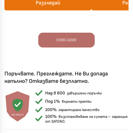
Разгледай
Раз
ОПИСАНИЕ
Поръчвате. Преглеждате. Не Ви допада
напълно? Отказвате безплатно.
Над 8 800
завършени поръчки
Под 1%
върнати пратки
100%
гарантирано качество
СИГУРНОСТ
100%
възстановяване на сумата – гаранция
от SATENO.