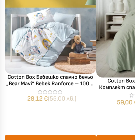
Cotton Box Бебешко спално бельо
Cotton Box P
„Bear Mavi“ Bebek Ranforce – 100%
Комплект спал
памук – 4 части – за бебешко
памук
легло
28,12
€
(55.00 лв.)
59,00
€