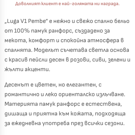
Доволният клиент е най-голямата ни награда.
„Luga V1 Pembe“ е нежно и свежо спално бельо
от 100% памук ранфорс, създадено за
мекота, комфорт и спокойна атмосфера в
спалнята. Моделът съчетава светла основа
с красив пейсли десен в розови, сиви, зелени и
жълти акценти.
Десенът е цветен, но елегантен, с
романтично и леко ориенталско излъчване.
Материята памук ранфорс е естествена,
дишаща и приятна към кожата, подходяща
за ежедневна употреба през всички сезони.