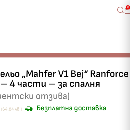
0
ельо „Mahfer V1 Bej“ Ranforce
– 4 части – за спалня
иентски отзива)
Безплатна доставка
(64.84 лв.)