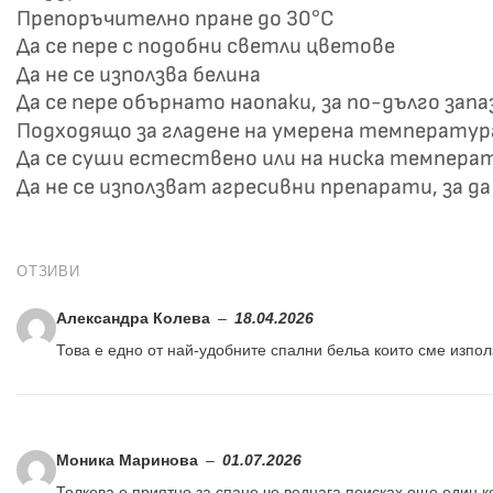
Препоръчително пране до 30°C
Да се пере с подобни светли цветове
Да не се използва белина
Да се пере обърнато наопаки, за по-дълго зап
Подходящо за гладене на умерена температур
Да се суши естествено или на ниска темпера
Да не се използват агресивни препарати, за д
ОТЗИВИ
Александра Колева
–
18.04.2026
Това е едно от най-удобните спални бельа които сме изпол
Моника Маринова
–
01.07.2026
Толкова е приятно за спане че веднага поисках още един к