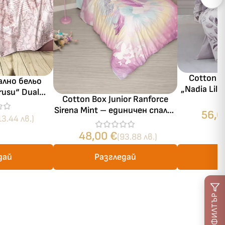
Cotton B
ално бельо
„Nadia Lil
rusu“ Dual
Cotton Box Junior Ranforce
памук – 4 
% памук – 4
Sirena Mint – единичен спален
56,
 спалня
13.44 лв.)
комплект с чаршаф с ластик
100×200+30
48,00
€
(93.88 лв.)
дай
Разгледай
Р
ФИЛТЪР