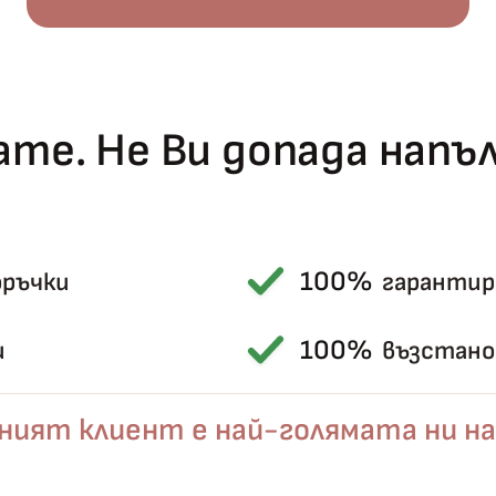
те. Не Ви допада нап
100%
оръчки
гарантир
Късметът избра Вас!
🎁
100%
и
възстанов
ният клиент е най-голямата ни на
✦
✦