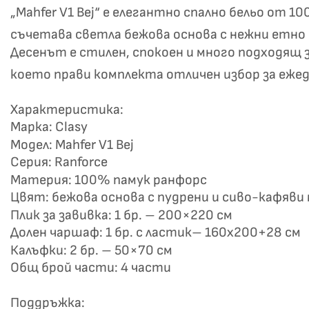
„Mahfer V1 Bej“ е елегантно спално бельо от 
съчетава светла бежова основа с нежни етно 
Десенът е стилен, спокоен и много подходящ 
което прави комплекта отличен избор за еже
Характеристика:
Марка: Clasy
Не
Модел: Mahfer V1 Bej
Серия: Ranforce
Материя: 100% памук ранфорс
Цвят: бежова основа с пудрени и сиво-кафяв
Плик за завивка: 1 бр. – 200×220 см
Долен чаршаф: 1 бр. с ластик– 160х200+28 см
Калъфки: 2 бр. – 50×70 см
Общ брой части: 4 части
Поддръжка: