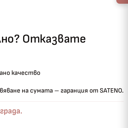
ълно? Отказвате
ано качество
яване на сумата – гаранция от SATENO.
града.