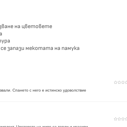
азване на цветовете
а
тура
а се запази мекотата на памука
звали. Спането с него е истинско удоволствие
омплект. Цветовете на живо са топли и красиви