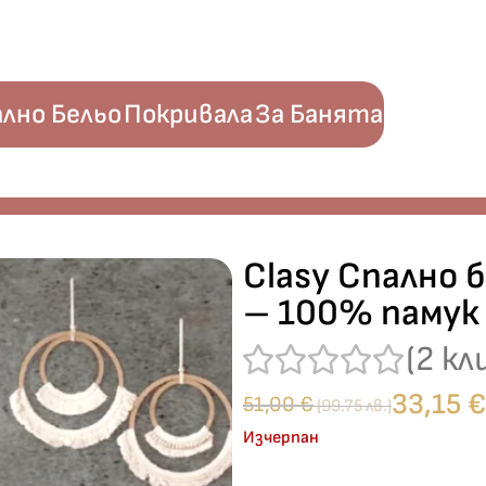
лно Бельо
Покривала
За Банята
orce – 100% памук – 4 части – за спалня
Clasy Спално б
– 100% памук 
(
2
кл
33,15
€
51,00
€
(99.75 лв.)
Изчерпан