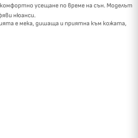
 и комфортно усещане по време на сън. Моделът
фяви нюанси.
рията е мека, дишаща и приятна към кожата,
✓
ози