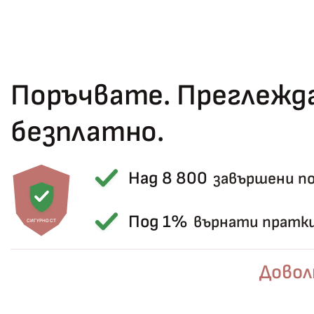
Поръчвате. Преглежда
безплатно.
Над 8 800
завършени п
Под 1%
върнати пратк
СИГУРНОСТ
Довол