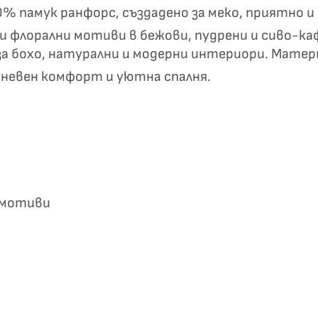
✦
100% памук ранфорс, създадено за меко, приятно
✦
и флорални мотиви в бежови, пудрени и сиво-ка
за бохо, натурални и модерни интериори. Мате
Хавлиени кърпи – Комплект 2 части – 100% памук
дневен комфорт и уютна спалня.
0 €
19,00 €
Бяло и
Светлосиво и
Екрю и Бежово
Пепел от Р
бесносиньо
Антрацит
и мотиви