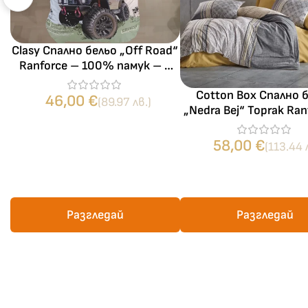
Clasy Спално бельо „Off Road“
Ranforce – 100% памук – 3
части – единичен комплект
Cotton Box Спално 
46,00
€
(89.97 лв.)
„Nedra Bej“ Toprak Ran
100% памук – 4 част
спалня
58,00
€
(113.44 
Разгледай
Разгледай