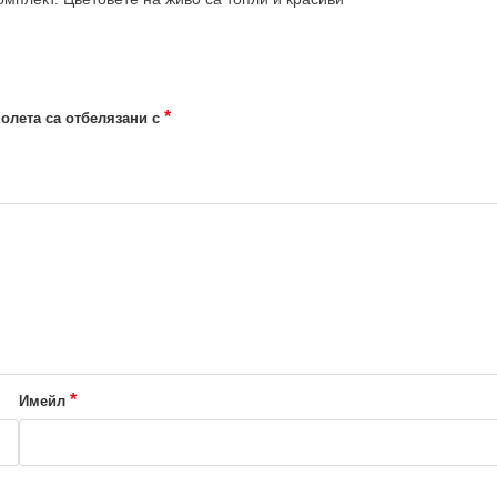
*
олета са отбелязани с
*
Имейл