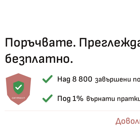
Поръчвате. Преглежда
безплатно.
Над 8 800
завършени п
Под 1%
върнати пратк
СИГУРНОСТ
Довол