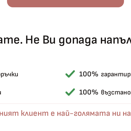
те. Не Ви допада нап
100%
оръчки
гарантир
Късметът избра Вас!
🎁
100%
и
възстанов
ният клиент е най-голямата ни на
✦
✦