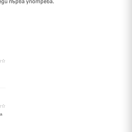
еди първа употреба.
на