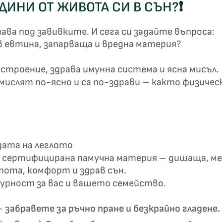
ОДИНИ ОТ ЖИВОТА СИ В СЪН?
❗
✦
✦
ва под завивките. И сега си задайте въпроса:
в евтина, запарваща и вредна материя?
Хавлиени кърпи – Комплект 2 части – 100% памук
0 €
19,00 €
строение, здрава имунна система и ясна мисъл.
ислят по-ясно и са по-здрави – както физическ
Бяло и
Светлосиво и
Екрю и Бежово
Пепел от Р
бесносиньо
Антрацит
дата на леглото
сертифицирана памучна материя – дишаща, мек
тота, комфорт и здрав сън.
гурност за вас и вашето семейство.
 забравете за ръчно пране и безкрайно гладене