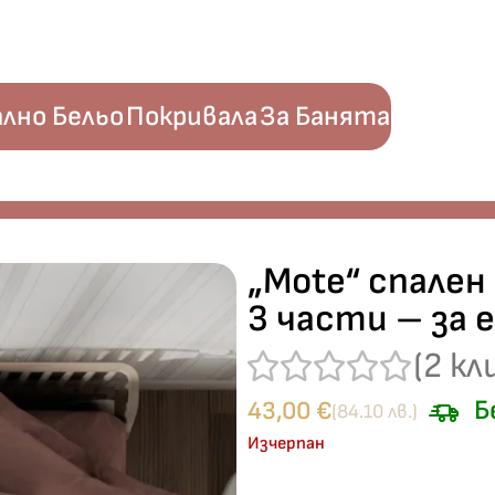
лно Бельо
Покривала
За Банята
мук Ранфорс – 3 части – за единично легло
„Mote“ спален
3 части – за 
(
2
кл
Б
43,00
€
(84.10 лв.)
Изчерпан