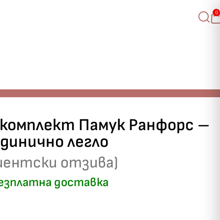
0
 комплект Памук Ранфорс –
единично легло
иентски отзива)
езплатна доставка