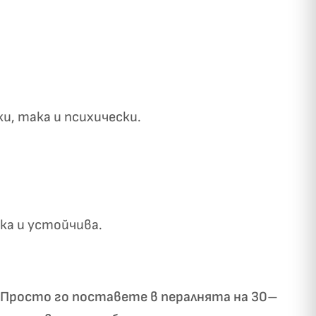
и, така и психически.
✓
ози
а и устойчива.
. Просто го поставете в пералнята на 30–