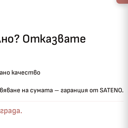
ълно? Отказвате
ано качество
яване на сумата – гаранция от SATENO.
града.