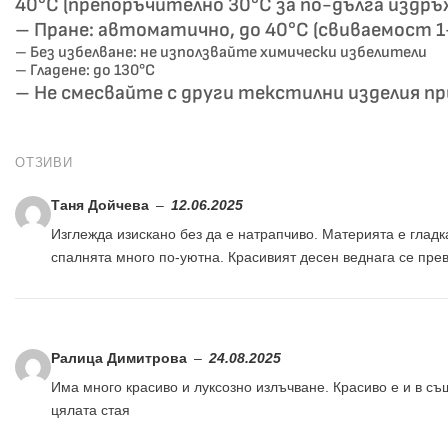
40°C (препоръчително 30°C за по-дълга издръ
– Пране: автоматично, до 40°C (свиваемост 
– Без избелване: не използвайте химически избелители
– Гладене: до 130°C
– Не смесвайте с други текстилни изделия пр
ОТЗИВИ
Таня Дойчева
–
12.06.2025
Изглежда изискано без да е натрапчиво. Материята е гладк
спалнята много по-уютна. Красивият десен веднага се прев
Ралица Димитрова
–
24.08.2025
Има много красиво и луксозно излъчване. Красиво е и в с
цялата стая