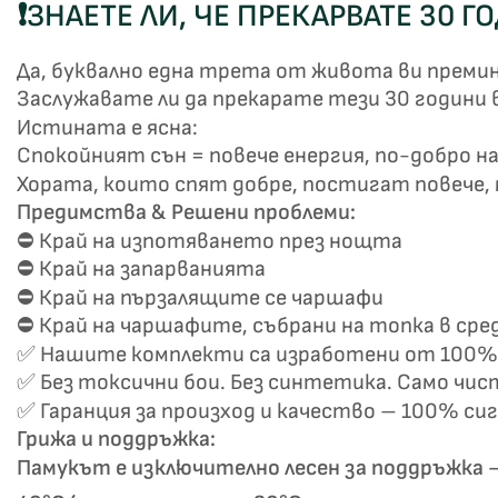
❗
ЗНАЕТЕ ЛИ, ЧЕ ПРЕКАРВАТЕ 30 Г
Да, буквално една трета от живота ви премина
Заслужавате ли да прекарате тези 30 години 
Истината е ясна:
Спокойният сън = повече енергия, по-добро на
Хората, които спят добре, постигат повече, м
Предимства & Решени проблеми:
Не
⛔ Край на изпотяването през нощта
⛔ Край на запарванията
⛔ Край на пързалящите се чаршафи
⛔ Край на чаршафите, събрани на топка в сре
✅ Нашите комплекти са изработени от 100% 
✅ Без токсични бои. Без синтетика. Само чис
✅ Гаранция за произход и качество – 100% си
Грижа и поддръжка:
Памукът е изключително лесен за поддръжка –