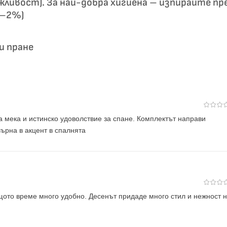
жливост). За най-добра хигиена – изпирайте пр
1–2%)
и пране
а мека и истинско удоволствие за спане. Комплектът направи
ърна в акцент в спалнята
ъщото време много удобно. Десенът придаде много стил и нежност 