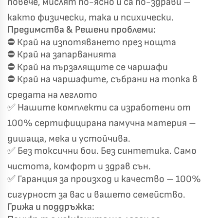
повече, мислят по-ясно и са по-здрави –
както физически, така и психически.
Предимства & Решени проблеми:
⛔ Край на изпотяването през нощта
⛔ Край на запарванията
⛔ Край на пързалящите се чаршафи
⛔ Край на чаршафите, събрани на топка в
средата на леглото
✅ Нашите комплекти са изработени от
100% сертифицирана памучна материя –
Късметът избра Вас!
🎁
дишаща, мека и устойчива.
✅ Без токсични бои. Без синтетика. Само
чистота, комфорт и здрав сън.
✦
✦
✅ Гаранция за произход и качество – 100%
✦
✦
сигурност за вас и вашето семейство.
Грижа и поддръжка: