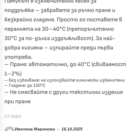
Памукът е изключително лесен за
Хавлиени кърпи – Комплект 2 части – 100% памук
0 €
поддръжка – забравете за ръчно пране и
19,00 €
безкрайно гладене. Просто го поставете в
Бяло и Небесносиньо
Екрю и Бежово
пералнята на 30–40°C (препоръчително
✓
Светлосиво и Антрацит
Пепел от Рози
30°C за по-дълга издръжливост). За най-
добра хигиена – изпирайте преди първа
употреба.
– Пране: автоматично, до 40°C (свиваемост
1–2%)
– Без избелване: не използвайте химически избелители
– Гладене: до 130°C
– Не смесвайте с други текстилни изделия
при пране
ОТЗИВИ
Ивелина Маринова
–
16.10.2025