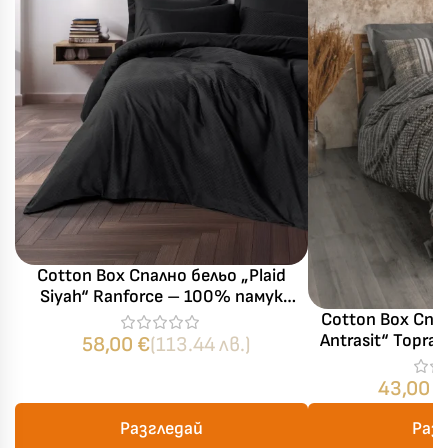
Cotton Box Спално бельо „Plaid
Siyah“ Ranforce – 100% памук
ранфорс – 4 части – за спалня
Cotton Box Спа
Antrasit“ Topra
58,00
€
(113.44 лв.)
памук – 3 час
л
43,00
€
Разгледай
Раз