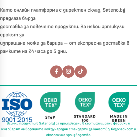
Като онлайн платформа с директен склад, Sateno.bg
предлага бърза
доставка за повечето продукти. За някои артикули
срокът за
изпращане може да варира – от експресна доставка в
рамките на 24 часа до 5 дни.
Последвайте ни
Всички продукти в
Sateno.bg
са произведени в
сертифицирани фабрики
и
отговарят на водещите международни стандарти за
качество, безопасност и
екологично производство.