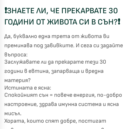
❗
ЗНАЕТЕ ЛИ, ЧЕ ПРЕКАРВАТЕ 30
ГОДИНИ ОТ ЖИВОТА СИ В СЪН?
❗
Да, буквално една трета от живота ви
преминава под завивките. И сега си задайте
въпроса:
Заслужавате ли да прекарате тези 30
години в евтина, запарваща и вредна
материя?
Истината е ясна:
Спокойният сън = повече енергия, по-добро
настроение, здрава имунна система и ясна
мисъл.
Хората, които спят добре, постигат