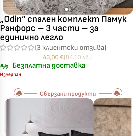
„Odin“ спален комплект Памук
Ранфорс – 3 части – за
единично легло
(
3
клиентски отзива)
43,00
€
(84.10 лв.)
Безплатна доставка
Изчерпан
Свързани продукти