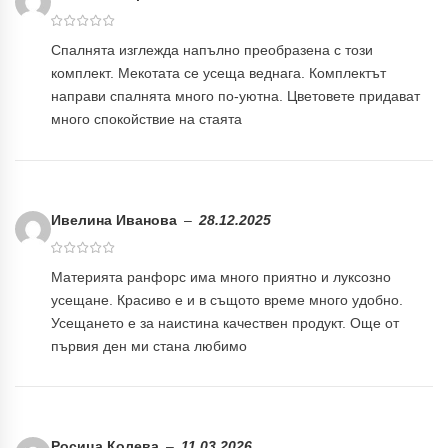
Спалнята изглежда напълно преобразена с този
комплект. Мекотата се усеща веднага. Комплектът
направи спалнята много по-уютна. Цветовете придават
много спокойствие на стаята
Ивелина Иванова
–
28.12.2025
Материята ранфорс има много приятно и луксозно
усещане. Красиво е и в същото време много удобно.
Усещането е за наистина качествен продукт. Още от
първия ден ми стана любимо
Росица Колева
–
11.03.2026